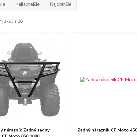
šie
Najlacnejšie
Najdrahšie
m 1-20 z 26
ý nárazník Zadný zadný
Zadný nárazník CF Moto 450
l CF Moto 850 1000