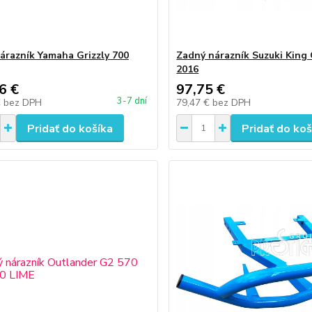
árazník Yamaha Grizzly 700
Zadný nárazník Suzuki King
2016
6 €
97,75 €
3-7 dní
€
bez DPH
79,47 €
bez DPH
Pridať do košíka
Pridať do koš