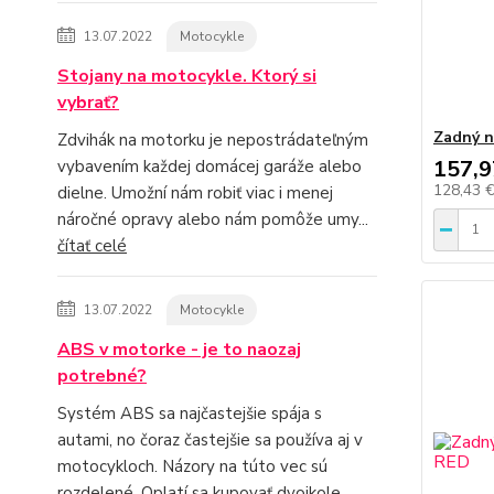
13.07.2022
Motocykle
Stojany na motocykle. Ktorý si
vybrať?
Zadný n
Zdvihák na motorku je nepostrádateľným
157,9
vybavením každej domácej garáže alebo
128,43 
dielne. Umožní nám robiť viac i menej
náročné opravy alebo nám pomôže umy...
čítať celé
13.07.2022
Motocykle
ABS v motorke - je to naozaj
potrebné?
Systém ABS sa najčastejšie spája s
autami, no čoraz častejšie sa používa aj v
motocykloch. Názory na túto vec sú
rozdelené. Oplatí sa kupovať dvojkole...