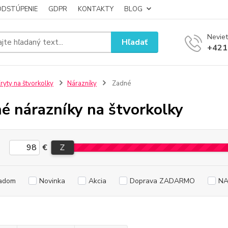
ODSTÚPENIE
GDPR
KONTAKTY
BLOG
Neviet
Hľadať
+421
ryty na štvorkolky
Nárazníky
Zadné
é nárazníky na štvorkolky
€
Z
adom
Novinka
Akcia
Doprava ZADARMO
NA