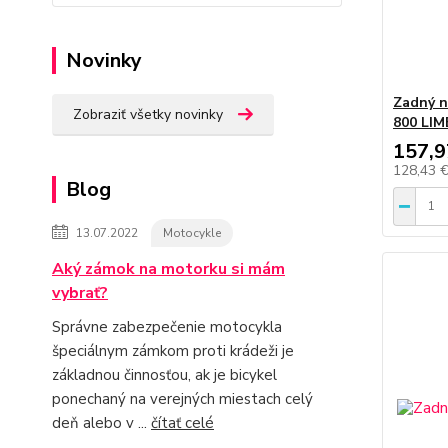
Novinky
Zadný n
Zobraziť všetky novinky
800 LIM
157,9
128,43 
Blog
13.07.2022
Motocykle
Aký zámok na motorku si mám
vybrať?
Správne zabezpečenie motocykla
špeciálnym zámkom proti krádeži je
základnou činnosťou, ak je bicykel
ponechaný na verejných miestach celý
deň alebo v ...
čítať celé