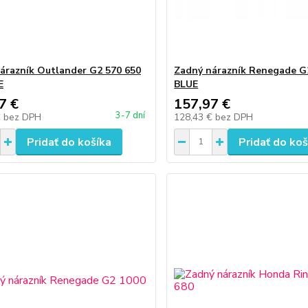
árazník Outlander G2 570 650
Zadný nárazník Renegade G
E
BLUE
7 €
157,97 €
3-7 dní
€
bez DPH
128,43 €
bez DPH
Pridať do košíka
Pridať do koš