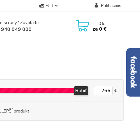
Prihlásenie
EUR
e si rady? Zavolajte.
0
ks
za
0 €
 940 949 000
Robiť
€
JLEPŠÍ produkt