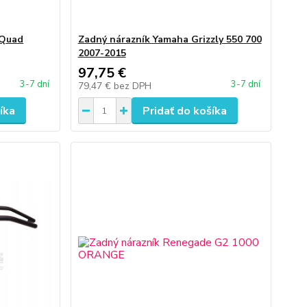
 Quad
Zadný nárazník Yamaha Grizzly 550 700
2007-2015
97,75 €
3-7 dní
3-7 dní
79,47 €
bez DPH
íka
Pridať do košíka