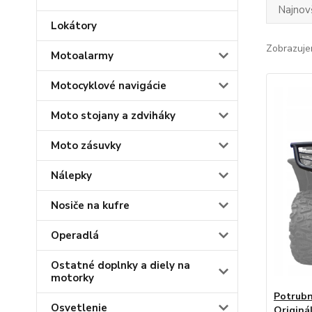
Najnov
Lokátory
Zobrazuje
Motoalarmy
Motocyklové navigácie
Moto stojany a zdviháky
Moto zásuvky
Nálepky
Nosiče na kufre
Operadlá
Ostatné doplnky a diely na
motorky
Potrubn
Osvetlenie
Originá