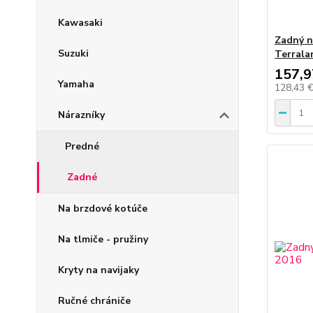
Kawasaki
Zadný n
Suzuki
Terrala
157,9
Yamaha
128,43 
Nárazníky
Predné
Zadné
Na brzdové kotúče
Na tlmiče - pružiny
Kryty na navijaky
Ručné chrániče