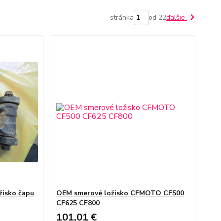
stránka
od 22
ďalšie
žisko čapu
OEM smerové ložisko CFMOTO CF500
CF625 CF800
101,01 €