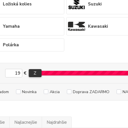
Ložiská kolies
Suzuki
Yamaha
Kawasaki
Polárka
€
Z
adom
Novinka
Akcia
Doprava ZADARMO
NA
šie
Najlacnejšie
Najdrahšie