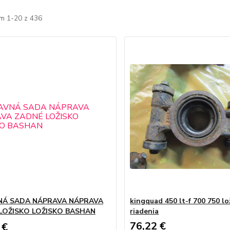
m 1-20 z 436
Á SADA NÁPRAVA NÁPRAVA
kingquad 450 lt-f 700 750 lo
LOŽISKO LOŽISKO BASHAN
riadenia
76,22 €
 €