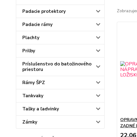
Zobrazuje
Padacie protektory
Padacie rámy
Plachty
Prilby
Príslušenstvo do batožinového
priestoru
Rámy ŠPZ
Tankvaky
Tašky a ľadvinky
OPRAVN
Zámky
ZADNÉ 
22,06