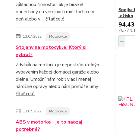
základnou činnosťou, ak je bicykel
Spojka 
ponechaný na verejných miestach celý
ložisko
deň alebo v ...
čítať celé
94,43
76,77 €
13.07.2022
Motocykle
Stojany na motocykle. Ktorý si
vybrať?
Zdvihák na motorku je nepostrádateľným
vybavením každej domácej garáže alebo
dielne. Umožní nám robiť viac i menej
náročné opravy alebo nám pomôže umy...
čítať celé
13.07.2022
Motocykle
ABS v motorke - je to naozaj
potrebné?