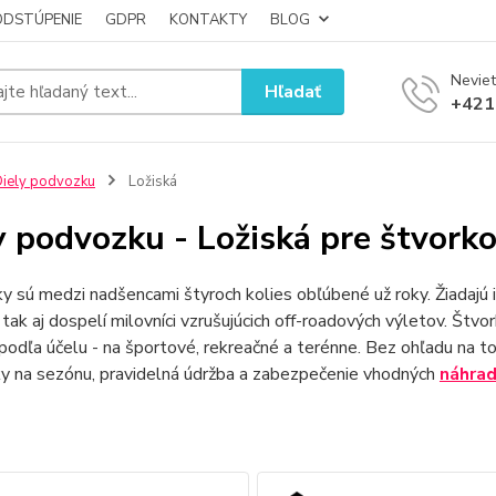
ODSTÚPENIE
GDPR
KONTAKTY
BLOG
Neviet
Hľadať
+421
iely podvozku
Ložiská
y podvozku - Ložiská pre štvorko
y sú medzi nadšencami štyroch kolies obľúbené už roky. Žiadajú ic
 tak aj dospelí milovníci vzrušujúcich off-roadových výletov. Štvo
podľa účelu - na športové, rekreačné a terénne. Bez ohľadu na to
ky na sezónu, pravidelná údržba a zabezpečenie vhodných
náhra