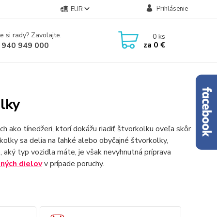
Prihlásenie
EUR
e si rady? Zavolajte.
0
ks
za
0 €
 940 949 000
lky
h ako tínedžeri, ktorí dokážu riadiť štvorkolku oveľa skôr
rkolky sa delia na ľahké alebo obyčajné štvorkolky,
, aký typ vozidla máte, je však nevyhnutná príprava
dných
dielov
v prípade poruchy.