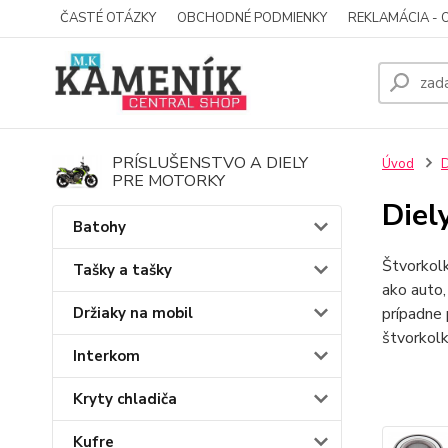
ČASTÉ OTÁZKY
OBCHODNÉ PODMIENKY
REKLAMÁCIA - 
PRÍSLUŠENSTVO A DIELY
Úvod
D
PRE MOTORKY
Diel
Batohy
Štvorkolk
Tašky a tašky
ako auto,
Držiaky na mobil
prípadne 
štvorkol
Interkom
Kryty chladiča
Kufre