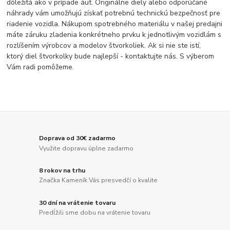
dôležitá ako v prípade áut. Originálne diely alebo odporúčané
náhrady vám umožňujú získať potrebnú technickú bezpečnosť pre
riadenie vozidla. Nákupom spotrebného materiálu v našej predajni
máte záruku zladenia konkrétneho prvku k jednotlivým vozidlám s
rozlíšením výrobcov a modelov štvorkoliek. Ak si nie ste istí,
ktorý diel štvorkolky bude najlepší - kontaktujte nás. S výberom
Vám radi pomôžeme.
Doprava od 30€ zadarmo
Využite dopravu úplne zadarmo
8 rokov na trhu
Značka Kameník Vás presvedčí o kvalite
30 dní na vrátenie tovaru
Predĺžili sme dobu na vrátenie tovaru