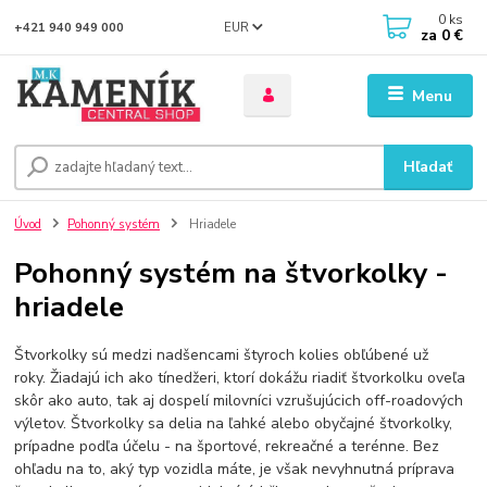
0
ks
EUR
+421 940 949 000
za
0 €
Menu
Hľadať
Úvod
Pohonný systém
Hriadele
Pohonný systém na štvorkolky -
hriadele
Štvorkolky sú medzi nadšencami štyroch kolies obľúbené už
roky. Žiadajú ich ako tínedžeri, ktorí dokážu riadiť štvorkolku oveľa
skôr ako auto, tak aj dospelí milovníci vzrušujúcich off-roadových
výletov. Štvorkolky sa delia na ľahké alebo obyčajné štvorkolky,
prípadne podľa účelu - na športové, rekreačné a terénne. Bez
ohľadu na to, aký typ vozidla máte, je však nevyhnutná príprava