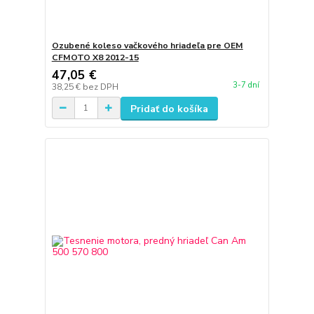
Ozubené koleso vačkového hriadeľa pre OEM
CFMOTO X8 2012-15
47,05 €
3-7 dní
38,25 €
bez DPH
Pridať do košíka