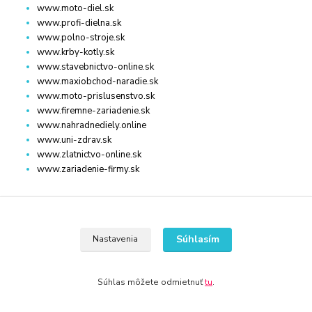
www.moto-diel.sk
www.profi-dielna.sk
www.polno-stroje.sk
www.krby-kotly.sk
www.stavebnictvo-online.sk
www.maxiobchod-naradie.sk
www.moto-prislusenstvo.sk
www.firemne-zariadenie.sk
www.nahradnediely.online
www.uni-zdrav.sk
www.zlatnictvo-online.sk
www.zariadenie-firmy.sk
Kontakty
Súhlasím
Nastavenia
+421 940 949 000
info@kamenik.sk
Súhlas môžete odmietnuť
tu
.