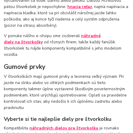
vystavovaním sa vode, bahnu alebo piesku. Ďalšou Achillovou
pätou štvorkoliek je nepochybne:
hnacia reťaz
, najmä napínacia a
napínacia kladka, ktoré sa pri obzvlášť náročnej jazde ľahko
poškodia, ako aj konce tyčí riadenia a celý systém odpruženia
(pozor na otrasy absorbéry).
V ponuke nášho e-shopu sme zozbierali
náhradné
diely
na štvorkolky
od rôznych firiem, takže každý fanúšik
štvorkoliek tu nájde komponenty kompatibilné s jeho modelom
vozidla.
Gumové prvky
V štvorkolkách majú gumové prvky a tesnenia veľký význam. Pri
jazde na slnku alebo vo vlhkých podmienkach sú tieto
komponenty takmer úplne vystavené škodlivým poveternostným
podmienkam, ktoré urýchľujú opotrebovanie. Oplatí sa pravidelne
kontrolovať ich stav, aby nedošlo k ich úplnému zadretiu alebo
prasknutiu.
Vyberte si tie najlepšie diely pre štvorkolku
Kompatibilita
náhradných dielov pre štvorkolku
je rovnako