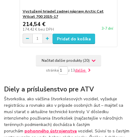
Vystužený hriadeľ zadnej nápravy Arctic Cat
Wilcat 700 2015-17
214,54 €
3-7 dní
174,42 €
bez DPH
Pridať do košíka
Načítať ďalšie produkty (20)
stránka
z 13
ďalšie
Diely a príslušenstvo pre ATV
Štvorkolka, ako väčšina štvorkolesových vozidiel, vyžaduje
registráciu a rovnako ako v prípade osobných áut – majiteľ sa
musí starať o aktuálne technické kontroly. V dôsledku
intenzívneho používania štvorkoliek (najčastejšie v náročných
terénnych podmienkach) dochádza k častým
poruchám
pohonného ústrojenstva
vozidiel. Súvisí to s častým