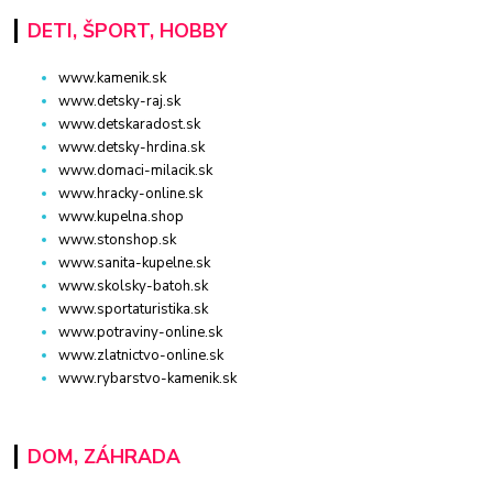
DETI, ŠPORT, HOBBY
www.kamenik.sk
www.detsky-raj.sk
www.detskaradost.sk
www.detsky-hrdina.sk
www.domaci-milacik.sk
www.hracky-online.sk
www.kupelna.shop
www.stonshop.sk
www.sanita-kupelne.sk
www.skolsky-batoh.sk
www.sportaturistika.sk
www.potraviny-online.sk
www.zlatnictvo-online.sk
www.rybarstvo-kamenik.sk
DOM, ZÁHRADA