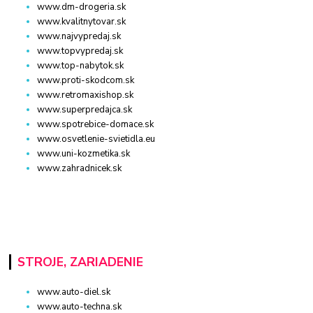
www.dm-drogeria.sk
www.kvalitnytovar.sk
www.najvypredaj.sk
www.topvypredaj.sk
www.top-nabytok.sk
www.proti-skodcom.sk
www.retromaxishop.sk
www.superpredajca.sk
www.spotrebice-domace.sk
www.osvetlenie-svietidla.eu
www.uni-kozmetika.sk
www.zahradnicek.sk
STROJE, ZARIADENIE
www.auto-diel.sk
www.auto-techna.sk