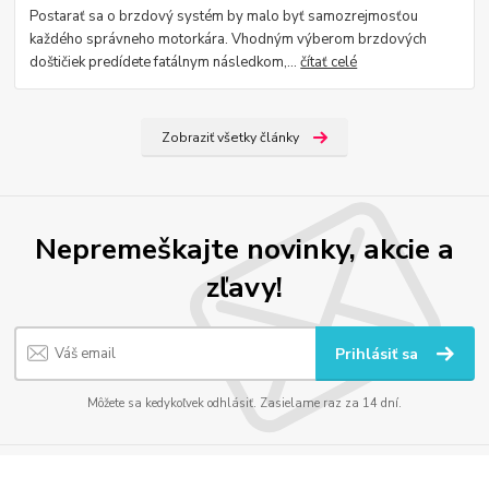
Postarať sa o brzdový systém by malo byť samozrejmosťou
každého správneho motorkára. Vhodným výberom brzdových
doštičiek predídete fatálnym následkom,...
čítať celé
Zobraziť všetky články
Nepremeškajte novinky, akcie a
zľavy!
Prihlásiť sa
Môžete sa kedykoľvek odhlásiť. Zasielame raz za 14 dní.