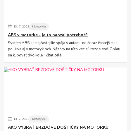
13.
7.
2022
Motocykle
ABS v motorke - je to naozaj potrebné?
Systém ABS sa najčastejšie spája s autami, no čoraz častejšie sa
používa aj v motocykloch. Názory na túto vec sú rozdelené. Oplatí
sa kupovať dvojkole...
čítať celé
13.
7.
2022
Motocykle
AKO VYBRAŤ BRZDOVÉ DOŠTIČKY NA MOTORKU