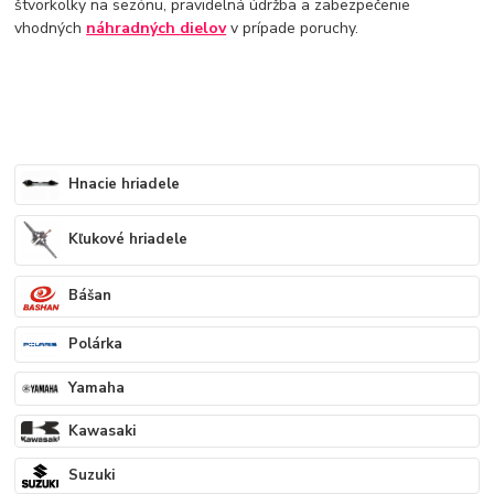
štvorkolky na sezónu, pravidelná údržba a zabezpečenie
vhodných
náhradných
dielov
v prípade poruchy.
Hnacie hriadele
Kľukové hriadele
Bášan
Polárka
Yamaha
Kawasaki
Suzuki