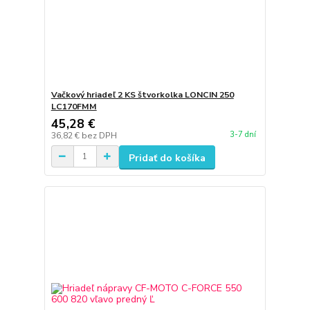
Vačkový hriadeľ 2 KS štvorkolka LONCIN 250
LC170FMM
45,28 €
3-7 dní
36,82 €
bez DPH
Pridať do košíka