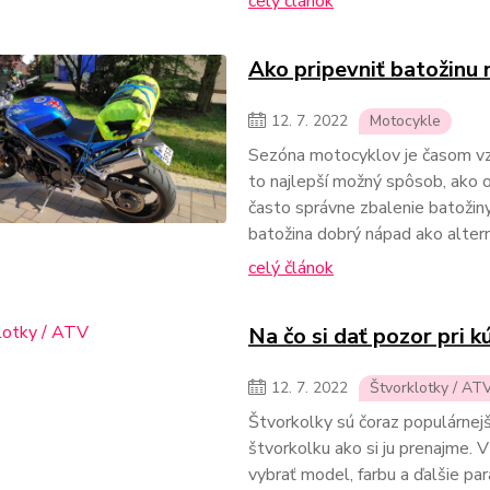
celý článok
Ako pripevniť batožinu
12.
7.
2022
Motocykle
Sezóna motocyklov je časom vzd
to najlepší možný spôsob, ako o
často správne zbalenie batožin
batožina dobrý nápad ako alter
celý článok
Na čo si dať pozor pri 
12.
7.
2022
Štvorklotky / AT
Štvorkolky sú čoraz populárnejšie
štvorkolku ako si ju prenajme. V
vybrať model, farbu a ďalšie pa