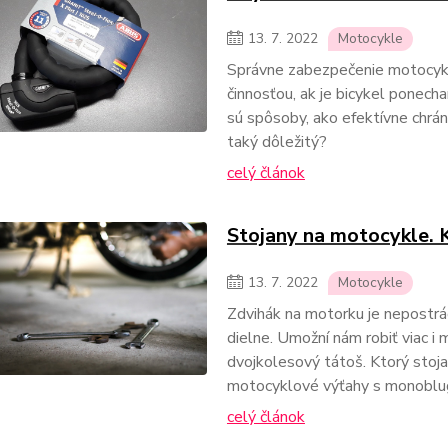
13.
7.
2022
Motocykle
Správne zabezpečenie motocykl
činnosťou, ak je bicykel ponech
sú spôsoby, ako efektívne chrá
taký dôležitý?
celý článok
Stojany na motocykle. K
13.
7.
2022
Motocykle
Zdvihák na motorku je nepostr
dielne. Umožní nám robiť viac 
dvojkolesový tátoš. Ktorý stoja
motocyklové výťahy s monobl
celý článok