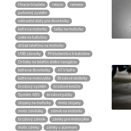
Hnacie hriadele
retaze
remene
pohonný systém
náhradné diely pre štvorkolky
kufre na motorku
tašky na motorku
siete na batožinu
držiak telefónu na motorku
USB zásuvky
Príslušenstvo k batožine
Držiaky na telefón alebo navigáciu
kufre na štvorkolky
ATV kufre
kufre na motocykle
Brzdové doštičky
brzdový systém
brzdové kotúče
Systém ABS
brzdové páčky
stojany na motorky
moto stojany
moto zdviháky
zámok na motorku
brzdový zámok
zámky pre motocykle
moto zámky
zámky s alarmom