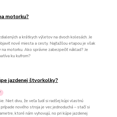
 na motorku?
ialených a krátkych výletov na dvoch kolesách. Je
bjaviť nové miesta a cesty. Najťažšou etapou je však
y na motorku. Ako správne zabezpečiť náklad? Je
natíva ku kufrom?
kúpe jazdenej štvorkolky?
V
. Niet divu, že veľa ľudí si radšej kúpi vlastnú
 prípade nového stroja je vec jednoduchá – stačí si
rametre, ktoré nám vyhovujú, no pri kúpe jazdenej