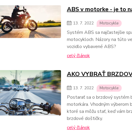
ABS v motorke - je to 
13.
7.
2022
Motocykle
Systém ABS sa najčastejšie spáj
motocykloch. Názory na túto ve
vozidlo vybavené ABS?
celý článok
AKO VYBRAŤ BRZDOV
13.
7.
2022
Motocykle
Postarať sa o brzdový systém
motorkára. Vhodným výberom br
ktoré sa môžu stať, keď vám brz
brzdové doštičky.
celý článok