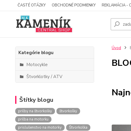
ČASTÉ OTÁZKY
OBCHODNÉ PODMIENKY
REKLAMÁCIA - 
Úvod
Kategórie blogu
BLO
Motocykle
Štvorklotky / ATV
Najn
Štítky blogu
prilby na štvorkolky
štvorkolky
prilba na motorku
prislušenstvo na motorky
Štvorkolka