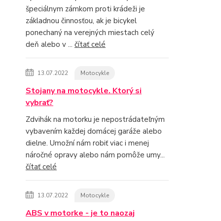
špeciálnym zámkom proti krádeži je
základnou činnosťou, ak je bicykel
ponechaný na verejných miestach celý
deň alebo v ...
čítať celé
13.07.2022
Motocykle
Stojany na motocykle. Ktorý si
vybrať?
Zdvihák na motorku je nepostrádateľným
vybavením každej domácej garáže alebo
dielne. Umožní nám robiť viac i menej
náročné opravy alebo nám pomôže umy...
čítať celé
13.07.2022
Motocykle
ABS v motorke - je to naozaj