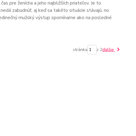
as pre ženícha a jeho najbližších priateľov. Je to
nedá zabudnúť, aj keď sa takéto situácie stávajú, no
to jedinečný mužský výstup spomíname ako na posledné
stránka
z 2
ďalšie