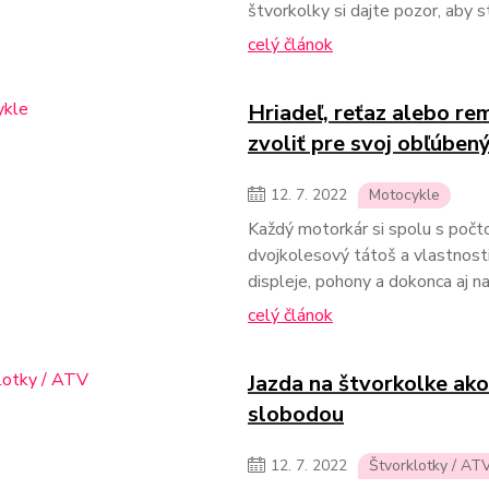
štvorkolky si dajte pozor, aby s
celý článok
Hriadeľ, reťaz alebo re
zvoliť pre svoj obľúbe
12.
7.
2022
Motocykle
Každý motorkár si spolu s počt
dvojkolesový tátoš a vlastnosti
displeje, pohony a dokonca aj n
celý článok
Jazda na štvorkolke ako
slobodou
12.
7.
2022
Štvorklotky / AT