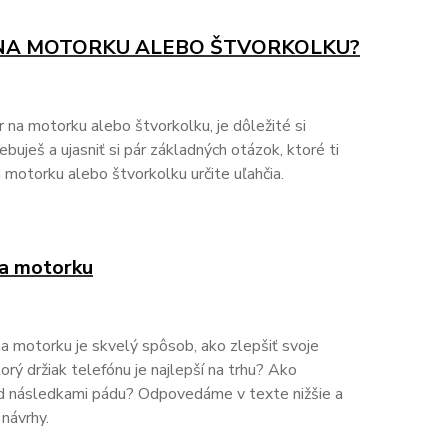
NA MOTORKU ALEBO ŠTVORKOLKU?
 na motorku alebo štvorkolku, je dôležité si
buješ a ujasniť si pár základných otázok, ktoré ti
 motorku alebo štvorkolku určite uľahčia.
na motorku
a motorku je skvelý spôsob, ako zlepšiť svoje
rý držiak telefónu je najlepší na trhu? Ako
ed následkami pádu? Odpovedáme v texte nižšie a
návrhy.