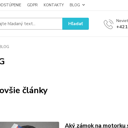
ODSTÚPENIE
GDPR
KONTAKTY
BLOG
Neviet
Hľadať
+421
BLOG
G
ovšie články
Aký zámok na motorku 