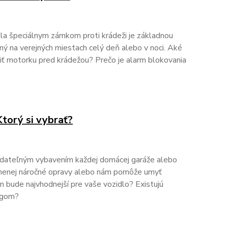
a špeciálnym zámkom proti krádeži je základnou
aný na verejných miestach celý deň alebo v noci. Aké
niť motorku pred krádežou? Prečo je alarm blokovania
torý si vybrať?
ádateľným vybavením každej domácej garáže alebo
i menej náročné opravy alebo nám pomôže umyť
n bude najvhodnejší pre vaše vozidlo? Existujú
ugom?