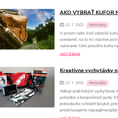
AKO VYBRAŤ KUFOR 
13.
7.
2022
Motocykle
V prvom rade, keď vyberáš kufor
uvedomiť, na čo ho vlastne potre
vyberanie toho pravého kufra na
celý článok
Kreatívne vychytávky 
12.
7.
2022
Motocykle
Nákup praktických vychytávok n
pohodlie a bezpečnosť jazdy. Kto
jednoducho ochrániť bicykel pr
predstavujeme najzaujímavejšie 