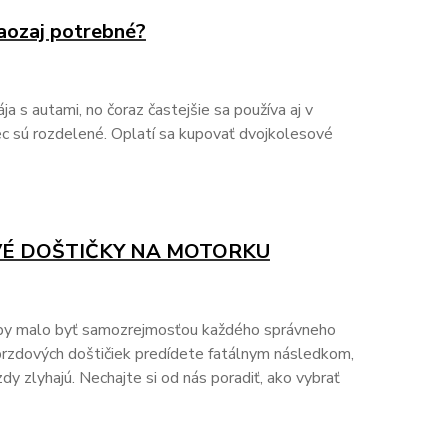
naozaj potrebné?
a s autami, no čoraz častejšie sa používa aj v
c sú rozdelené. Oplatí sa kupovať dvojkolesové
É DOŠTIČKY NA MOTORKU
 by malo byť samozrejmosťou každého správneho
zdových doštičiek predídete fatálnym následkom,
dy zlyhajú. Nechajte si od nás poradiť, ako vybrať