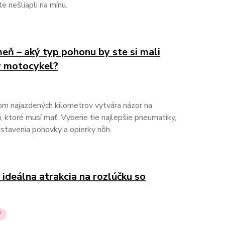
te nešliapli na mínu.
meň – aký typ pohonu by ste si mali
ný motocykel?
om najazdených kilometrov vytvára názor na
, ktoré musí mať. Vyberie tie najlepšie pneumatiky,
astavenia pohovky a opierky nôh.
 ideálna atrakcia na rozlúčku so
V