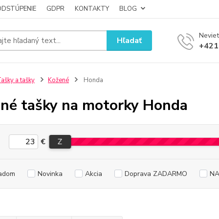
ODSTÚPENIE
GDPR
KONTAKTY
BLOG
Neviet
Hľadať
+421
ašky a tašky
Kožené
Honda
né tašky na motorky Honda
€
Z
adom
Novinka
Akcia
Doprava ZADARMO
NA