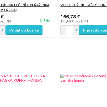
 PÁS NA PEČENÍ + PEŇAŽENKA
VEĽKÉ KOŽENÉ TAŠKY HON
VTX 1300
 €
166,78 €
3-7 dní
bez DPH
135,59 €
bez DPH
Pridať do košíka
Pridať do koš