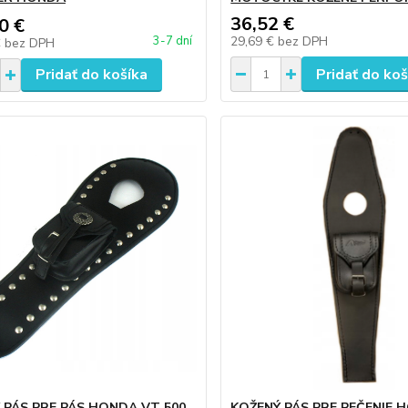
36,52 €
0 €
29,69 €
bez DPH
3-7 dní
€
bez DPH
Pridať do košíka
Pridať do koš
 PÁS PRE PÁS HONDA VT 500
KOŽENÝ PÁS PRE PEČENIE 