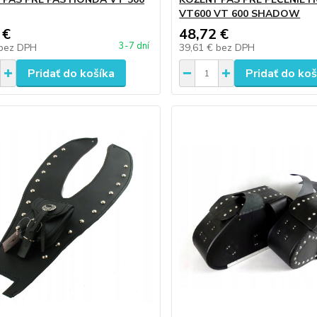
VT600 VT 600 SHADOW
 €
48,72 €
3-7 dní
bez DPH
39,61 €
bez DPH
Pridať do košíka
Pridať do koš