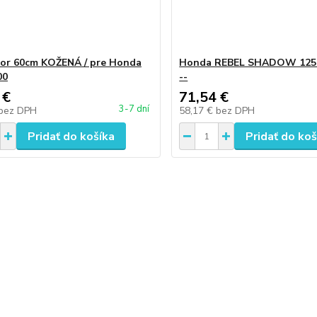
for 60cm KOŽENÁ / pre Honda
Honda REBEL SHADOW 125 
00
--
 €
71,54 €
3-7 dní
bez DPH
58,17 €
bez DPH
Pridať do košíka
Pridať do koš