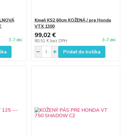
VLNOVÁ
Kmeň KS2 60cm KOŽENÁ / pre Hondu
E
VTX 1300
99,02 €
3-7 dní
3-7 dní
80,51 €
bez DPH
íka
Pridať do košíka