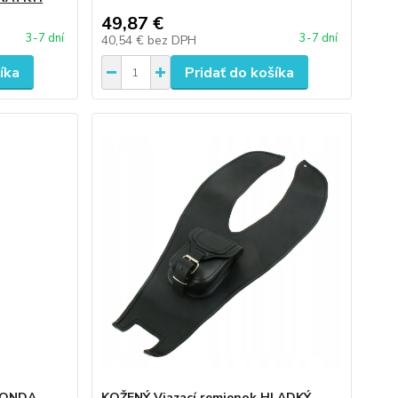
49,87 €
3-7 dní
3-7 dní
40,54 €
bez DPH
íka
Pridať do košíka
HONDA
KOŽENÝ Viazací remienok HLADKÝ