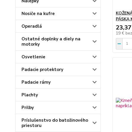
Nálepky
KOŽENÁ
Nosiče na kufre
PÁSKA 
Operadlá
23,37
19 €
be
Ostatné doplnky a diely na
motorky
Osvetlenie
Padacie protektory
Padacie rámy
Plachty
Prilby
Príslušenstvo do batožinového
priestoru