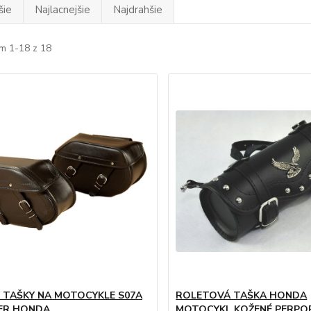
šie
Najlacnejšie
Najdrahšie
m 1-18 z 18
 TAŠKY NA MOTOCYKLE S07A
ROLETOVÁ TAŠKA HONDA
ER HONDA
MOTOCYKL KOŽENÉ PERPO