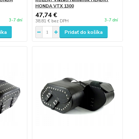
HONDA VTX 1300
47,74 €
3-7 dní
3-7 dní
38,81 €
bez DPH
íka
Pridať do košíka