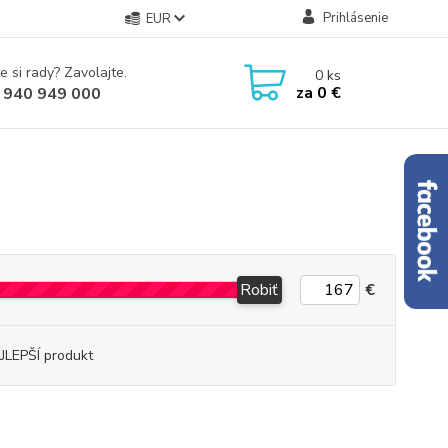
Prihlásenie
EUR
e si rady? Zavolajte.
0
ks
za
0 €
 940 949 000
Robiť
€
JLEPŠÍ produkt