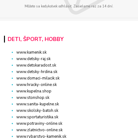
Môžete sa kedykoľvek odhlásiť. Zasielame raz za 14 dní.
DETI, ŠPORT, HOBBY
www.kamenik.sk
www.detsky-raj.sk
www.detskaradost.sk
www.detsky-hrdina.sk
www.domaci-milacik.sk
www.hracky-online.sk
www.kupelna.shop
www.stonshop.sk
www.sanita-kupelne.sk
www.skolsky-batoh.sk
www.sportaturistika.sk
www.potraviny-online.sk
www.zlatnictvo-online.sk
www.rybarstvo-kamenik.sk