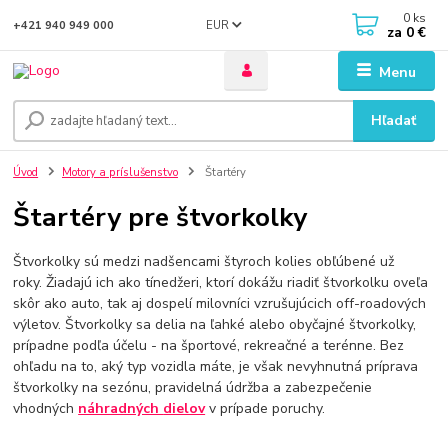
0
ks
EUR
+421 940 949 000
za
0 €
Menu
Hľadať
Úvod
Motory a príslušenstvo
Štartéry
Štartéry pre štvorkolky
Štvorkolky sú medzi nadšencami štyroch kolies obľúbené už
roky. Žiadajú ich ako tínedžeri, ktorí dokážu riadiť štvorkolku oveľa
skôr ako auto, tak aj dospelí milovníci vzrušujúcich off-roadových
výletov. Štvorkolky sa delia na ľahké alebo obyčajné štvorkolky,
prípadne podľa účelu - na športové, rekreačné a terénne. Bez
ohľadu na to, aký typ vozidla máte, je však nevyhnutná príprava
štvorkolky na sezónu, pravidelná údržba a zabezpečenie
vhodných
náhradných
dielov
v prípade poruchy.