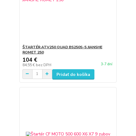
ŠTARTÉR ATV250 QUAD BS250S-5 JIANSHE
ROMET 250
104 €
3-7 dní
84,55 €
bez DPH
Pridať do košíka