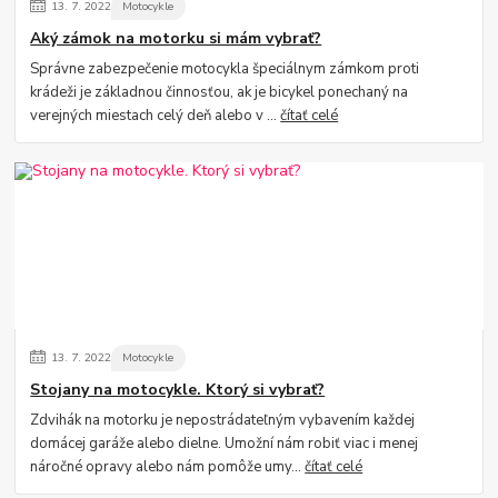
13.
7.
2022
Motocykle
Aký zámok na motorku si mám vybrať?
Správne zabezpečenie motocykla špeciálnym zámkom proti
krádeži je základnou činnosťou, ak je bicykel ponechaný na
verejných miestach celý deň alebo v ...
čítať celé
13.
7.
2022
Motocykle
Stojany na motocykle. Ktorý si vybrať?
Zdvihák na motorku je nepostrádateľným vybavením každej
domácej garáže alebo dielne. Umožní nám robiť viac i menej
náročné opravy alebo nám pomôže umy...
čítať celé