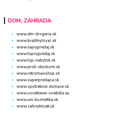
DOM, ZÁHRADA
www.dm-drogeria.sk
www.kvalitnytovar.sk
www.najvypredaj.sk
www.topvypredaj.sk
www.top-nabytok.sk
www.proti-skodcom.sk
www.retromaxishop.sk
www.superpredajca.sk
www.spotrebice-domace.sk
www.osvetlenie-svietidla.eu
www.uni-kozmetika.sk
www.zahradnicek.sk