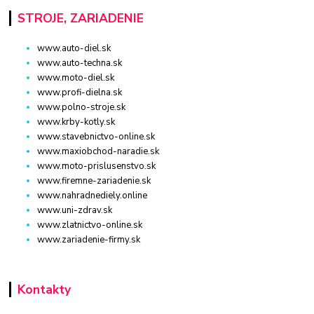
STROJE, ZARIADENIE
www.auto-diel.sk
www.auto-techna.sk
www.moto-diel.sk
www.profi-dielna.sk
www.polno-stroje.sk
www.krby-kotly.sk
www.stavebnictvo-online.sk
www.maxiobchod-naradie.sk
www.moto-prislusenstvo.sk
www.firemne-zariadenie.sk
www.nahradnediely.online
www.uni-zdrav.sk
www.zlatnictvo-online.sk
www.zariadenie-firmy.sk
Kontakty