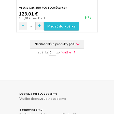
Arctic Cat 550 700 1000 štartér
123,01 €
3-7 dní
100,01 €
bez DPH
Pridať do košíka
Načítať ďalšie produkty (20)
stránka
zo 4
ďalšie
Doprava od 30€ zadarmo
Využite dopravu úplne zadarmo
8 rokov na trhu