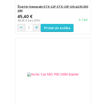
Štartér Kawasaki STX-12F STX-15F Ultra130 250
260
45,40 €
3-7 dní
36,91 €
bez DPH
Pridať do košíka