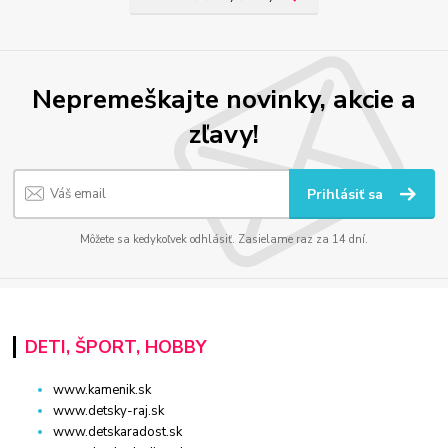
Nepremeškajte novinky, akcie a
zľavy!
Prihlásiť sa
Môžete sa kedykoľvek odhlásiť. Zasielame raz za 14 dní.
DETI, ŠPORT, HOBBY
www.kamenik.sk
www.detsky-raj.sk
www.detskaradost.sk