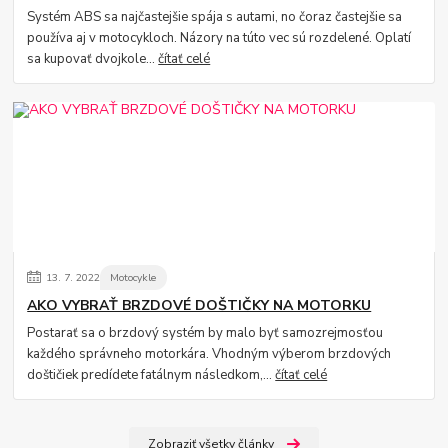
Systém ABS sa najčastejšie spája s autami, no čoraz častejšie sa
používa aj v motocykloch. Názory na túto vec sú rozdelené. Oplatí
sa kupovať dvojkole...
čítať celé
13.
7.
2022
Motocykle
AKO VYBRAŤ BRZDOVÉ DOŠTIČKY NA MOTORKU
Postarať sa o brzdový systém by malo byť samozrejmosťou
každého správneho motorkára. Vhodným výberom brzdových
doštičiek predídete fatálnym následkom,...
čítať celé
Zobraziť všetky články