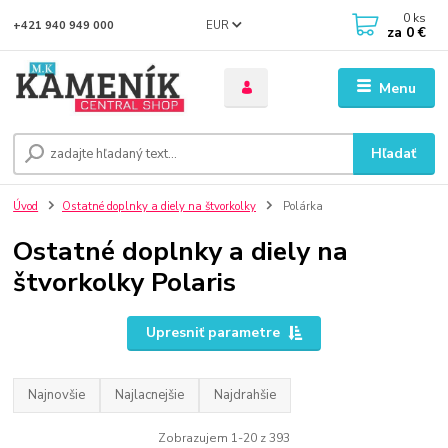
0
ks
EUR
+421 940 949 000
za
0 €
Menu
Hľadať
Úvod
Ostatné doplnky a diely na štvorkolky
Polárka
Ostatné doplnky a diely na
štvorkolky Polaris
Upresniť parametre
Najnovšie
Najlacnejšie
Najdrahšie
Zobrazujem 1-20 z 393