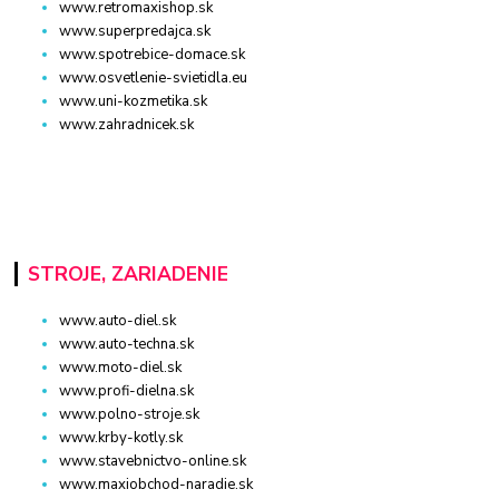
www.retromaxishop.sk
www.superpredajca.sk
www.spotrebice-domace.sk
www.osvetlenie-svietidla.eu
www.uni-kozmetika.sk
www.zahradnicek.sk
STROJE, ZARIADENIE
www.auto-diel.sk
www.auto-techna.sk
www.moto-diel.sk
www.profi-dielna.sk
www.polno-stroje.sk
www.krby-kotly.sk
www.stavebnictvo-online.sk
www.maxiobchod-naradie.sk