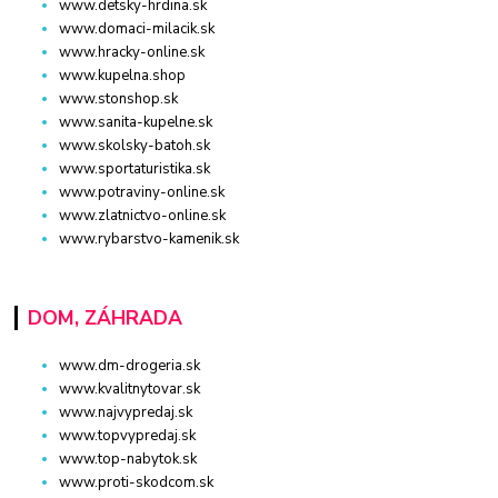
www.detsky-hrdina.sk
www.domaci-milacik.sk
www.hracky-online.sk
www.kupelna.shop
www.stonshop.sk
www.sanita-kupelne.sk
www.skolsky-batoh.sk
www.sportaturistika.sk
www.potraviny-online.sk
www.zlatnictvo-online.sk
www.rybarstvo-kamenik.sk
DOM, ZÁHRADA
www.dm-drogeria.sk
www.kvalitnytovar.sk
www.najvypredaj.sk
www.topvypredaj.sk
www.top-nabytok.sk
www.proti-skodcom.sk