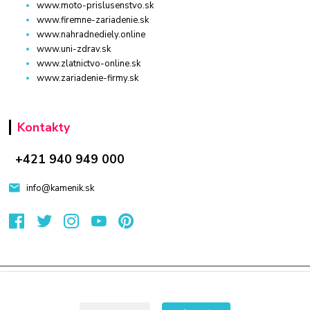
www.moto-prislusenstvo.sk
www.firemne-zariadenie.sk
www.nahradnediely.online
www.uni-zdrav.sk
www.zlatnictvo-online.sk
www.zariadenie-firmy.sk
Kontakty
+421 940 949 000
info@kamenik.sk
© 2024 Všetky práva vyhradené KAMENIK.SK
Vytvorené na
Eshop-rychlo.sk