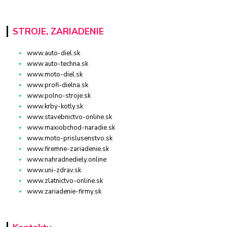
STROJE, ZARIADENIE
www.auto-diel.sk
www.auto-techna.sk
www.moto-diel.sk
www.profi-dielna.sk
www.polno-stroje.sk
www.krby-kotly.sk
www.stavebnictvo-online.sk
www.maxiobchod-naradie.sk
www.moto-prislusenstvo.sk
www.firemne-zariadenie.sk
www.nahradnediely.online
www.uni-zdrav.sk
www.zlatnictvo-online.sk
www.zariadenie-firmy.sk