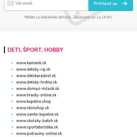
Prihlásiť sa
Môžete sa kedykoľvek odhlásiť. Zasielame raz za 14 dní.
DETI, ŠPORT, HOBBY
www.kamenik.sk
www.detsky-raj.sk
www.detskaradost.sk
www.detsky-hrdina.sk
www.domaci-milacik.sk
www.hracky-online.sk
www.kupelna.shop
www.stonshop.sk
www.sanita-kupelne.sk
www.skolsky-batoh.sk
www.sportaturistika.sk
www.potraviny-online.sk