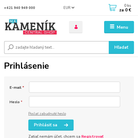
0
ks
EUR
+421 940 949 000
za
0 €
Menu
Hľadať
Prihlásenie
E-mail
*
Heslo
*
Poslať zabudnuté heslo
Prihlásiť sa
Zatiaľ nemám účet, chcem sa
Registrovať