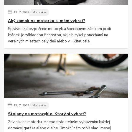
13.
7.
2022
Motocykle
Aký zámok na motorku si mám vybrať?
Správne zabezpečenie motocykla špeciálnym zámkom proti
krádeži je základnou činnosťou, ak je bicykel ponechaný na
verejných miestach celý deň alebo v ...
čítať celé
13.
7.
2022
Motocykle
Stojany na motocykle. Ktorý si vybrať?
Zdvihák na motorku je nepostrádateľným vybavením každej
domácej garáže alebo dielne. Umožní nám robiť viac i menej