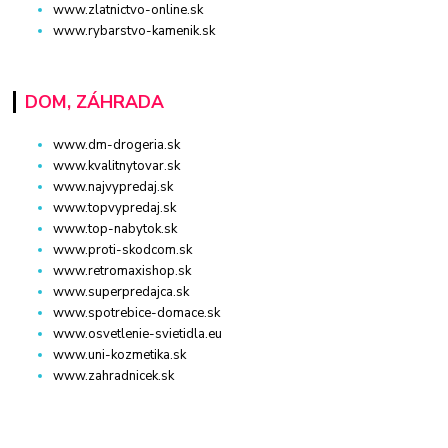
www.zlatnictvo-online.sk
www.rybarstvo-kamenik.sk
DOM, ZÁHRADA
www.dm-drogeria.sk
www.kvalitnytovar.sk
www.najvypredaj.sk
www.topvypredaj.sk
www.top-nabytok.sk
www.proti-skodcom.sk
www.retromaxishop.sk
www.superpredajca.sk
www.spotrebice-domace.sk
www.osvetlenie-svietidla.eu
www.uni-kozmetika.sk
www.zahradnicek.sk