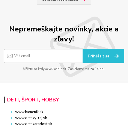
Nepremeškajte novinky, akcie a
zľavy!
Prihlásiť sa
Môžete sa kedykoľvek odhlásiť. Zasielame raz za 14 dní.
DETI, ŠPORT, HOBBY
www.kamenik.sk
www.detsky-raj.sk
www.detskaradost.sk