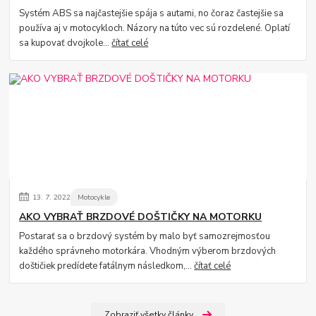
Systém ABS sa najčastejšie spája s autami, no čoraz častejšie sa
používa aj v motocykloch. Názory na túto vec sú rozdelené. Oplatí
sa kupovať dvojkole...
čítať celé
13.
7.
2022
Motocykle
AKO VYBRAŤ BRZDOVÉ DOŠTIČKY NA MOTORKU
Postarať sa o brzdový systém by malo byť samozrejmosťou
každého správneho motorkára. Vhodným výberom brzdových
doštičiek predídete fatálnym následkom,...
čítať celé
Zobraziť všetky články