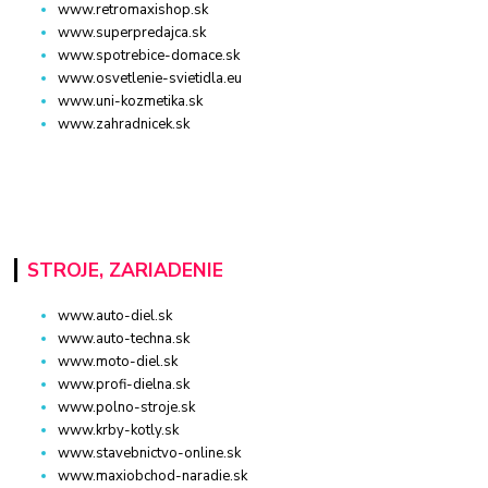
www.retromaxishop.sk
www.superpredajca.sk
www.spotrebice-domace.sk
www.osvetlenie-svietidla.eu
www.uni-kozmetika.sk
www.zahradnicek.sk
STROJE, ZARIADENIE
www.auto-diel.sk
www.auto-techna.sk
www.moto-diel.sk
www.profi-dielna.sk
www.polno-stroje.sk
www.krby-kotly.sk
www.stavebnictvo-online.sk
www.maxiobchod-naradie.sk