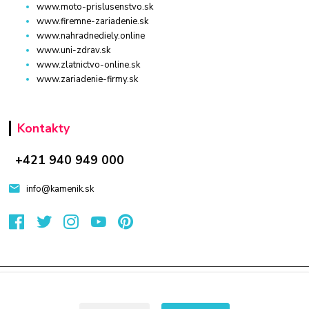
www.moto-prislusenstvo.sk
www.firemne-zariadenie.sk
www.nahradnediely.online
www.uni-zdrav.sk
www.zlatnictvo-online.sk
www.zariadenie-firmy.sk
Kontakty
+421 940 949 000
info@kamenik.sk
© 2024 Všetky práva vyhradené KAMENIK.SK
Vytvorené na
Eshop-rychlo.sk