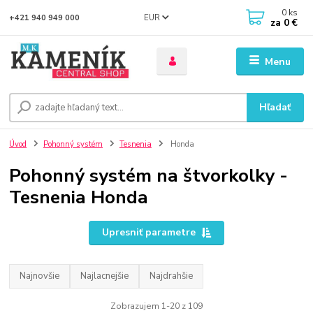
0
ks
EUR
+421 940 949 000
za
0 €
Menu
Hľadať
Úvod
Pohonný systém
Tesnenia
Honda
Pohonný systém na štvorkolky -
Tesnenia Honda
Upresniť parametre
Najnovšie
Najlacnejšie
Najdrahšie
Zobrazujem 1-20 z 109