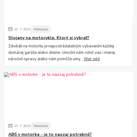
13.
7.
2022
Motocykle
Stojany na motocykle. Ktorý si vybrať?
Zdvihák na motorku je nepostrádateľným vybavením každej
domácej garáže alebo dielne. Umožní nám robiť viac i menej
náročné opravy alebo nám pomôže umy...
čítať celé
13.
7.
2022
Motocykle
ABS v motorke - je to naozaj potrebné?