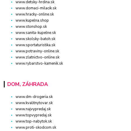
www.detsky-hrdina.sk
www.domaci-milacik.sk
www.hracky-online.sk
www.kupelna.shop
www.stonshop.sk
www.sanita-kupelne.sk
www.skolsky-batoh.sk
www.sportaturistika.sk
www.potraviny-online.sk
www.zlatnictvo-online.sk
www.rybarstvo-kamenik.sk
DOM, ZÁHRADA
www.dm-drogeria.sk
www.kvalitnytovar.sk
www.najvypredaj.sk
www.topvypredaj.sk
www.top-nabytok.sk
www.proti-skodcom.sk