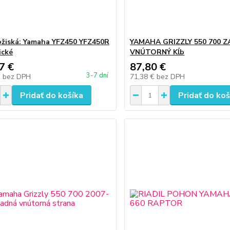
ožiská: Yamaha YFZ450 YFZ450R
YAMAHA GRIZZLY 550 700 
ické
VNÚTORNÝ Kĺb
7 €
87,80 €
3-7 dní
€
bez DPH
71,38 €
bez DPH
Pridať do košíka
Pridať do koš