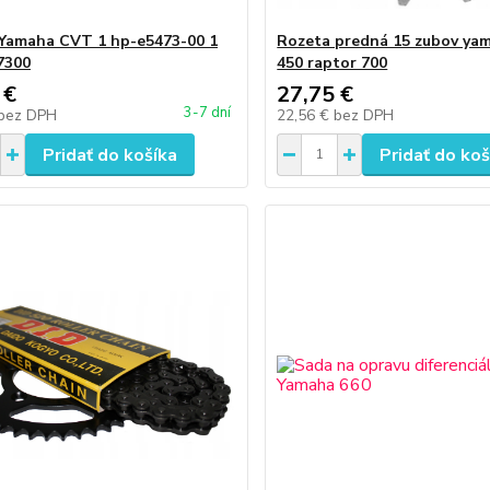
Yamaha CVT 1 hp-e5473-00 1
Rozeta predná 15 zubov yam
7300
450 raptor 700
 €
27,75 €
3-7 dní
bez DPH
22,56 €
bez DPH
Pridať do košíka
Pridať do koš