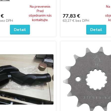
Na preverenie.
Na 
Pred
 €
77,83 €
objednaním nás
obj
kontaktujte.
k
bez DPH
63,27 €
bez DPH
Detail
Detail