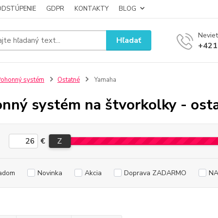
ODSTÚPENIE
GDPR
KONTAKTY
BLOG
Neviet
Hľadať
+421
ohonný systém
Ostatné
Yamaha
nný systém na štvorkolky - os
€
Z
adom
Novinka
Akcia
Doprava ZADARMO
NA