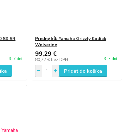
0 SX SR
Predný kĺb Yamaha Grizzly Kodiak
Wolverine
99,29 €
3-7 dní
3-7 dní
80,72 €
bez DPH
íka
Pridať do košíka