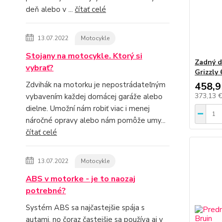
deň alebo v ...
čítať celé
13.07.2022
Motocykle
Stojany na motocykle. Ktorý si
Zadný d
vybrať?
Grizzly 
Zdvihák na motorku je nepostrádateľným
458,9
373,13 
vybavením každej domácej garáže alebo
dielne. Umožní nám robiť viac i menej
náročné opravy alebo nám pomôže umy...
čítať celé
13.07.2022
Motocykle
ABS v motorke - je to naozaj
potrebné?
Systém ABS sa najčastejšie spája s
autami, no čoraz častejšie sa používa aj v