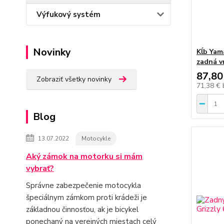
Výfukový systém
Novinky
Kĺb Yam
zadná v
87,80
Zobraziť všetky novinky
71,38 €
Blog
13.07.2022
Motocykle
Aký zámok na motorku si mám
vybrať?
Správne zabezpečenie motocykla
špeciálnym zámkom proti krádeži je
základnou činnosťou, ak je bicykel
ponechaný na verejných miestach celý