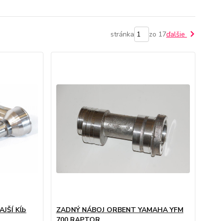
stránka
zo 17
ďalšie
JŠÍ Kĺb
ZADNÝ NÁBOJ ORBENT YAMAHA YFM
700 RAPTOR