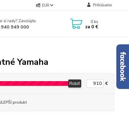
Prihlásenie
EUR
e si rady? Zavolajte.
0
ks
za
0 €
 940 949 000
tatné Yamaha
Robiť
€
JLEPŠÍ produkt