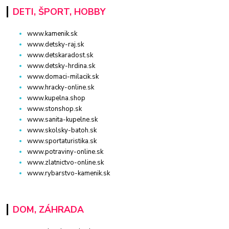
DETI, ŠPORT, HOBBY
www.kamenik.sk
www.detsky-raj.sk
www.detskaradost.sk
www.detsky-hrdina.sk
www.domaci-milacik.sk
www.hracky-online.sk
www.kupelna.shop
www.stonshop.sk
www.sanita-kupelne.sk
www.skolsky-batoh.sk
www.sportaturistika.sk
www.potraviny-online.sk
www.zlatnictvo-online.sk
www.rybarstvo-kamenik.sk
DOM, ZÁHRADA