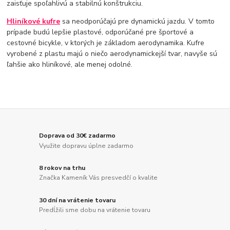
zaisťuje spoľahlivú a stabilnú konštrukciu.
Hliníkové kufre
sa neodporúčajú pre dynamickú jazdu. V tomto
prípade budú lepšie plastové, odporúčané pre športové a
cestovné bicykle, v ktorých je základom aerodynamika. Kufre
vyrobené z plastu majú o niečo aerodynamickejší tvar, navyše sú
ľahšie ako hliníkové, ale menej odolné.
Doprava od 30€ zadarmo
Využite dopravu úplne zadarmo
8 rokov na trhu
Značka Kameník Vás presvedčí o kvalite
30 dní na vrátenie tovaru
Predĺžili sme dobu na vrátenie tovaru