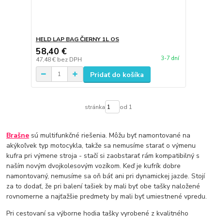
HELD LAP BAG ČIERNY 1L OS
58,40 €
3-7 dní
47,48 €
bez DPH
Pridať do košíka
stránka
od 1
Brašne
sú multifunkčné riešenia. Môžu byť namontované na
akýkoľvek typ motocykla, takže sa nemusíme starať o výmenu
kufra pri výmene stroja - stačí si zaobstarať rám kompatibilný s
naším novým dvojkolesovým vozíkom. Keď je kufrík dobre
namontovaný, nemusíme sa oň báť ani pri dynamickej jazde. Stojí
za to dodať, že pri balení tašiek by mali byť obe tašky naložené
rovnomerne a najťažšie predmety by mali byť umiestnené vpredu.
Pri cestovaní sa výborne hodia tašky vyrobené z kvalitného