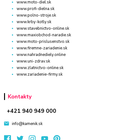
www.moto-diel.sk
www.profi-dielna.sk
www.polno-stroje.sk
www.krby-kotly.sk
www.stavebnictvo-online.sk
www.maxiobchod-naradie.sk
www.moto-prislusenstvo.sk
www.firemne-zariadenie.sk
www.nahradnediely.online
www.uni-zdrav.sk
www.zlatnictvo-online.sk
www.zariadenie-firmy.sk
Kontakty
+421 940 949 000
info@kamenik.sk