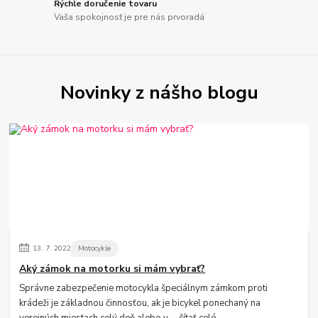
Rýchle doručenie tovaru
Vaša spokojnosť je pre nás prvoradá
Novinky z nášho blogu
13.
7.
2022
Motocykle
Aký zámok na motorku si mám vybrať?
Správne zabezpečenie motocykla špeciálnym zámkom proti
krádeži je základnou činnosťou, ak je bicykel ponechaný na
verejných miestach celý deň alebo v ...
čítať celé