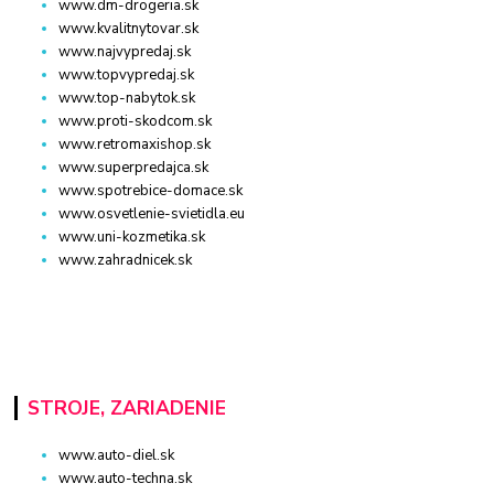
www.dm-drogeria.sk
www.kvalitnytovar.sk
www.najvypredaj.sk
www.topvypredaj.sk
www.top-nabytok.sk
www.proti-skodcom.sk
www.retromaxishop.sk
www.superpredajca.sk
www.spotrebice-domace.sk
www.osvetlenie-svietidla.eu
www.uni-kozmetika.sk
www.zahradnicek.sk
STROJE, ZARIADENIE
www.auto-diel.sk
www.auto-techna.sk