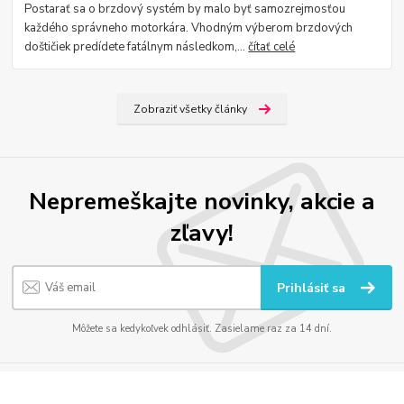
Postarať sa o brzdový systém by malo byť samozrejmosťou
každého správneho motorkára. Vhodným výberom brzdových
doštičiek predídete fatálnym následkom,...
čítať celé
Zobraziť všetky články
Nepremeškajte novinky, akcie a
zľavy!
Prihlásiť sa
Môžete sa kedykoľvek odhlásiť. Zasielame raz za 14 dní.