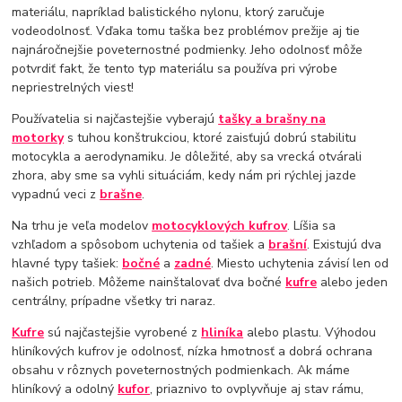
materiálu, napríklad balistického nylonu, ktorý zaručuje
vodeodolnosť. Vďaka tomu taška bez problémov prežije aj tie
najnáročnejšie poveternostné podmienky. Jeho odolnosť môže
potvrdiť fakt, že tento typ materiálu sa používa pri výrobe
nepriestrelných viest!
Používatelia si najčastejšie vyberajú
tašky a brašny na
motorky
s tuhou konštrukciou, ktoré zaisťujú dobrú stabilitu
motocykla a aerodynamiku. Je dôležité, aby sa vrecká otvárali
zhora, aby sme sa vyhli situáciám, kedy nám pri rýchlej jazde
vypadnú veci z
brašne
.
Na trhu je veľa modelov
motocyklových kufrov
. Líšia sa
vzhľadom a spôsobom uchytenia od tašiek a
brašní
. Existujú dva
hlavné typy tašiek:
bočné
a
zadné
. Miesto uchytenia závisí len od
našich potrieb. Môžeme nainštalovať dva bočné
kufre
alebo jeden
centrálny, prípadne všetky tri naraz.
Kufre
sú najčastejšie vyrobené z
hliníka
alebo plastu. Výhodou
hliníkových kufrov je odolnosť, nízka hmotnosť a dobrá ochrana
obsahu v rôznych poveternostných podmienkach. Ak máme
hliníkový a odolný
kufor
, priaznivo to ovplyvňuje aj stav rámu,