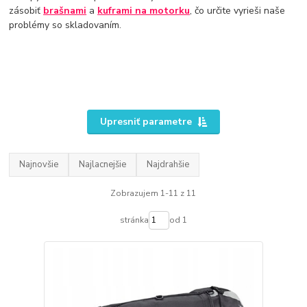
zásobiť
brašnami
a
kuframi na motorku
, čo určite vyrieši naše
problémy so skladovaním.
Upresniť parametre
Najnovšie
Najlacnejšie
Najdrahšie
Zobrazujem 1-11 z 11
stránka
od 1