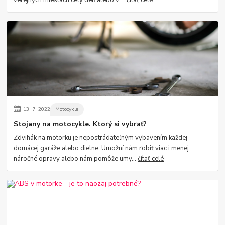
13.
7.
2022
Motocykle
Stojany na motocykle. Ktorý si vybrať?
Zdvihák na motorku je nepostrádateľným vybavením každej
domácej garáže alebo dielne. Umožní nám robiť viac i menej
náročné opravy alebo nám pomôže umy...
čítať celé