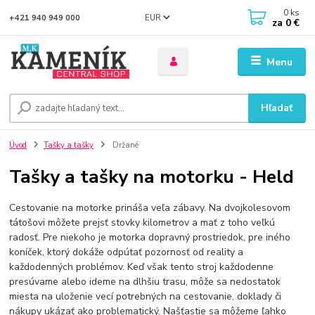
0
ks
EUR
+421 940 949 000
za
0 €
Menu
Hľadať
Úvod
Tašky a tašky
Držané
Tašky a tašky na motorku - Held
Cestovanie na motorke prináša veľa zábavy. Na dvojkolesovom
tátošovi môžete prejsť stovky kilometrov a mať z toho veľkú
radosť. Pre niekoho je motorka dopravný prostriedok, pre iného
koníček, ktorý dokáže odpútať pozornosť od reality a
každodenných problémov. Keď však tento stroj každodenne
presúvame alebo ideme na dlhšiu trasu, môže sa nedostatok
miesta na uloženie vecí potrebných na cestovanie, doklady či
nákupy ukázať ako problematický. Našťastie sa môžeme ľahko