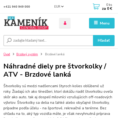
0
ks
EUR
+421 940 949 000
za
0 €
Menu
Hľadať
Úvod
Brzdový systém
Brzdové lanká
Náhradné diely pre štvorkolky /
ATV - Brzdové lanká
Štvorkolky sú medzi nadšencami štyroch kolies obľúbené už
roky. Žiadajú ich ako tínedžeri, ktorí dokážu riadiť štvorkolku oveľa
skôr ako auto, tak aj dospelí milovníci vzrušujúcich off-roadových
výletov. Štvorkolky sa delia na ľahké alebo obyčajné štvorkolky,
prípadne podľa účelu - na športové, rekreačné a terénne. Bez
ohľadu na to, aký typ vozidla máte, je však nevyhnutná príprava