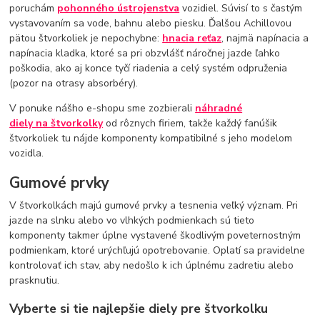
poruchám
pohonného ústrojenstva
vozidiel. Súvisí to s častým
vystavovaním sa vode, bahnu alebo piesku. Ďalšou Achillovou
pätou štvorkoliek je nepochybne:
hnacia reťaz
, najmä napínacia a
napínacia kladka, ktoré sa pri obzvlášť náročnej jazde ľahko
poškodia, ako aj konce tyčí riadenia a celý systém odpruženia
(pozor na otrasy absorbéry).
V ponuke nášho e-shopu sme zozbierali
náhradné
diely
na štvorkolky
od rôznych firiem, takže každý fanúšik
štvorkoliek tu nájde komponenty kompatibilné s jeho modelom
vozidla.
Gumové prvky
V štvorkolkách majú gumové prvky a tesnenia veľký význam. Pri
jazde na slnku alebo vo vlhkých podmienkach sú tieto
komponenty takmer úplne vystavené škodlivým poveternostným
podmienkam, ktoré urýchľujú opotrebovanie. Oplatí sa pravidelne
kontrolovať ich stav, aby nedošlo k ich úplnému zadretiu alebo
prasknutiu.
Vyberte si tie najlepšie diely pre štvorkolku