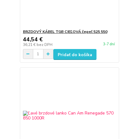
BRZDOVÝ KÁBEL TGB CIEĽOVÁ čepeľ 525 550
44,54 €
3-7 dní
36,21 €
bez DPH
Pridať do košíka