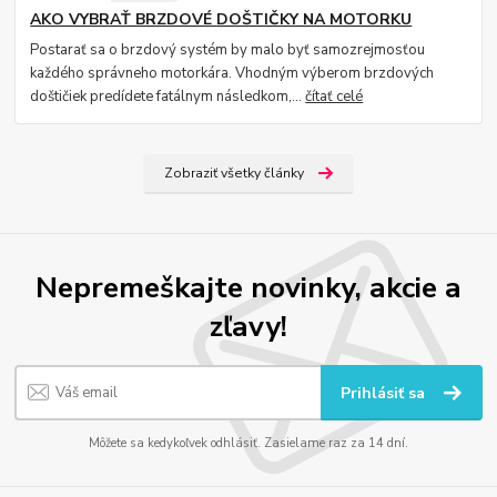
AKO VYBRAŤ BRZDOVÉ DOŠTIČKY NA MOTORKU
Postarať sa o brzdový systém by malo byť samozrejmosťou
každého správneho motorkára. Vhodným výberom brzdových
doštičiek predídete fatálnym následkom,...
čítať celé
Zobraziť všetky články
Nepremeškajte novinky, akcie a
zľavy!
Prihlásiť sa
Môžete sa kedykoľvek odhlásiť. Zasielame raz za 14 dní.