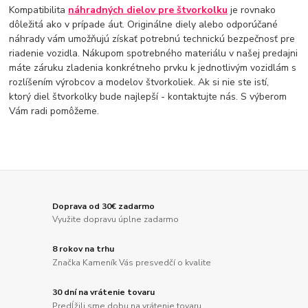
Kompatibilita
náhradných dielov pre štvorkolku
je rovnako
dôležitá ako v prípade áut. Originálne diely alebo odporúčané
náhrady vám umožňujú získať potrebnú technickú bezpečnosť pre
riadenie vozidla. Nákupom spotrebného materiálu v našej predajni
máte záruku zladenia konkrétneho prvku k jednotlivým vozidlám s
rozlíšením výrobcov a modelov štvorkoliek. Ak si nie ste istí,
ktorý diel štvorkolky bude najlepší - kontaktujte nás. S výberom
Vám radi pomôžeme.
Doprava od 30€ zadarmo
Využite dopravu úplne zadarmo
8 rokov na trhu
Značka Kameník Vás presvedčí o kvalite
30 dní na vrátenie tovaru
Predĺžili sme dobu na vrátenie tovaru