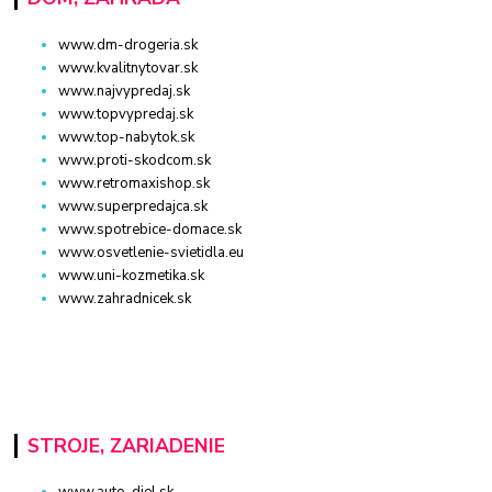
www.dm-drogeria.sk
www.kvalitnytovar.sk
www.najvypredaj.sk
www.topvypredaj.sk
www.top-nabytok.sk
www.proti-skodcom.sk
www.retromaxishop.sk
www.superpredajca.sk
www.spotrebice-domace.sk
www.osvetlenie-svietidla.eu
www.uni-kozmetika.sk
www.zahradnicek.sk
STROJE, ZARIADENIE