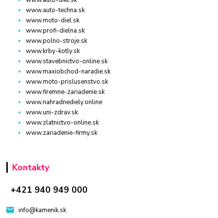
www.auto-diel.sk
www.auto-techna.sk
www.moto-diel.sk
www.profi-dielna.sk
www.polno-stroje.sk
www.krby-kotly.sk
www.stavebnictvo-online.sk
www.maxiobchod-naradie.sk
www.moto-prislusenstvo.sk
www.firemne-zariadenie.sk
www.nahradnediely.online
www.uni-zdrav.sk
www.zlatnictvo-online.sk
www.zariadenie-firmy.sk
Kontakty
+421 940 949 000
info@kamenik.sk