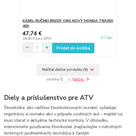
KÁBEL RUČNEJ BRZDY ORG NOVÝ HONDA TRX350
400
47,74 €
3-7 dní
38,81 €
bez DPH
Pridať do košíka
Načítať ďalšie produkty (8)
stránka
z 2
ďalšie
Diely a príslušenstvo pre ATV
Štvorkolka, ako väčšina štvorkolesových vozidiel, vyžaduje
registráciu a rovnako ako v prípade osobných áut – majiteľ sa
musí starať o aktuálne technické kontroly. V dôsledku
intenzívneho používania štvorkoliek (najčastejšie v náročných
terénnych podmienkach) dochádza k častým