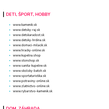
DETI, ŠPORT, HOBBY
www.kamenik.sk
www.detsky-raj.sk
www.detskaradost.sk
www.detsky-hrdina.sk
www.domaci-milacik.sk
www.hracky-online.sk
www.kupelna.shop
www.stonshop.sk
www.sanita-kupelne.sk
www.skolsky-batoh.sk
www.sportaturistika.sk
www.potraviny-online.sk
www.zlatnictvo-online.sk
www.rybarstvo-kamenik.sk
DOM, ZÁHRADA