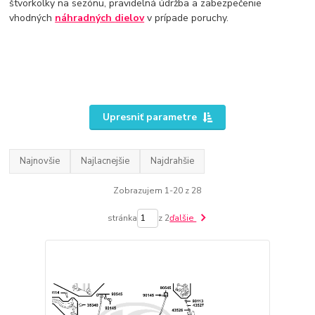
štvorkolky na sezónu, pravidelná údržba a zabezpečenie
vhodných
náhradných
dielov
v prípade poruchy.
Upresniť parametre
Najnovšie
Najlacnejšie
Najdrahšie
Zobrazujem 1-20 z 28
stránka
z 2
ďalšie