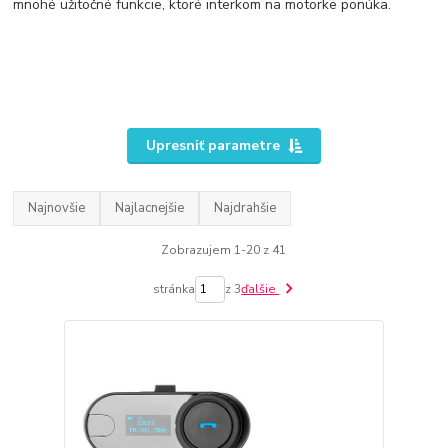
mnohé užitočné funkcie, ktoré interkom na motorke ponúka.
Upresniť parametre
Najnovšie
Najlacnejšie
Najdrahšie
Zobrazujem 1-20 z 41
stránka
z 3
ďalšie