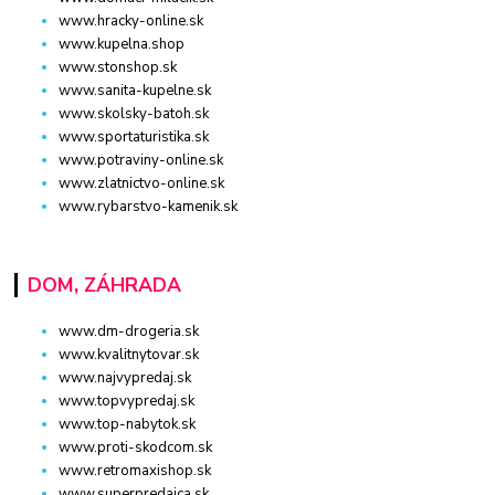
www.hracky-online.sk
www.kupelna.shop
www.stonshop.sk
www.sanita-kupelne.sk
www.skolsky-batoh.sk
www.sportaturistika.sk
www.potraviny-online.sk
www.zlatnictvo-online.sk
www.rybarstvo-kamenik.sk
DOM, ZÁHRADA
www.dm-drogeria.sk
www.kvalitnytovar.sk
www.najvypredaj.sk
www.topvypredaj.sk
www.top-nabytok.sk
www.proti-skodcom.sk
www.retromaxishop.sk
www.superpredajca.sk