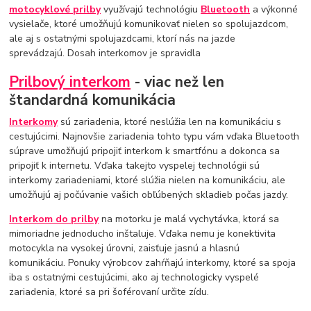
motocyklové prilby
využívajú technológiu
Bluetooth
a výkonné
vysielače, ktoré umožňujú komunikovať nielen so spolujazdcom,
ale aj s ostatnými spolujazdcami, ktorí nás na jazde
sprevádzajú. Dosah interkomov je spravidla
Prilbový interkom
- viac než len
štandardná komunikácia
Interkomy
sú zariadenia, ktoré neslúžia len na komunikáciu s
cestujúcimi. Najnovšie zariadenia tohto typu vám vďaka Bluetooth
súprave umožňujú pripojiť interkom k smartfónu a dokonca sa
pripojiť k internetu. Vďaka takejto vyspelej technológii sú
interkomy zariadeniami, ktoré slúžia nielen na komunikáciu, ale
umožňujú aj počúvanie vašich obľúbených skladieb počas jazdy.
Interkom do prilby
na motorku je malá vychytávka, ktorá sa
mimoriadne jednoducho inštaluje. Vďaka nemu je konektivita
motocykla na vysokej úrovni, zaisťuje jasnú a hlasnú
komunikáciu. Ponuky výrobcov zahŕňajú interkomy, ktoré sa spoja
iba s ostatnými cestujúcimi, ako aj technologicky vyspelé
zariadenia, ktoré sa pri šoférovaní určite zídu.