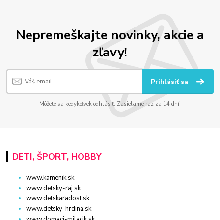
Nepremeškajte novinky, akcie a
zľavy!
Prihlásiť sa
Môžete sa kedykoľvek odhlásiť. Zasielame raz za 14 dní.
DETI, ŠPORT, HOBBY
www.kamenik.sk
www.detsky-raj.sk
www.detskaradost.sk
www.detsky-hrdina.sk
www.domaci-milacik.sk