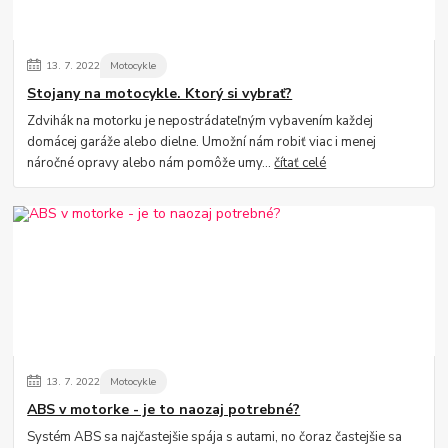
13.
7.
2022
Motocykle
Stojany na motocykle. Ktorý si vybrať?
Zdvihák na motorku je nepostrádateľným vybavením každej
domácej garáže alebo dielne. Umožní nám robiť viac i menej
náročné opravy alebo nám pomôže umy...
čítať celé
13.
7.
2022
Motocykle
ABS v motorke - je to naozaj potrebné?
Systém ABS sa najčastejšie spája s autami, no čoraz častejšie sa