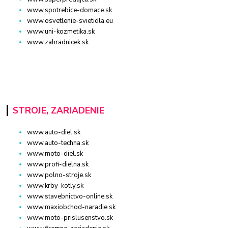
www.spotrebice-domace.sk
www.osvetlenie-svietidla.eu
www.uni-kozmetika.sk
www.zahradnicek.sk
STROJE, ZARIADENIE
www.auto-diel.sk
www.auto-techna.sk
www.moto-diel.sk
www.profi-dielna.sk
www.polno-stroje.sk
www.krby-kotly.sk
www.stavebnictvo-online.sk
www.maxiobchod-naradie.sk
www.moto-prislusenstvo.sk