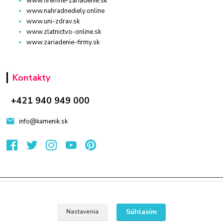
www.firemne-zariadenie.sk
www.nahradnediely.online
www.uni-zdrav.sk
www.zlatnictvo-online.sk
www.zariadenie-firmy.sk
Kontakty
+421 940 949 000
info@kamenik.sk
© 2024 Všetky práva vyhradené KAMENIK.SK
Vytvorené na
Eshop-rychlo.sk
Súhlasím
Nastavenia