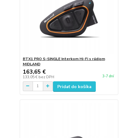
BTX1 PRO S-SINGLE Interkom Hi-Fi s rádiom
MIDLAND
163,65 €
3-7 dní
133,05 €
bez DPH
Pridať do košíka