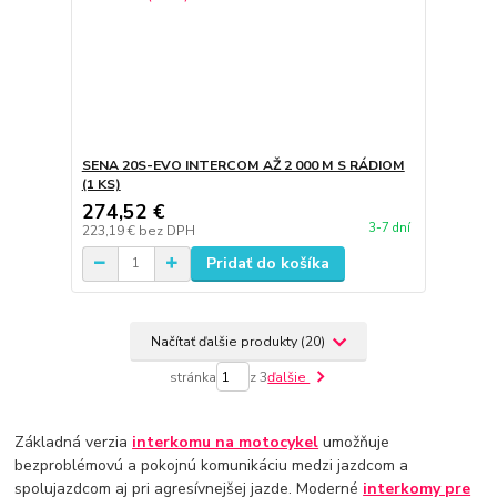
SENA 20S-EVO INTERCOM AŽ 2 000 M S RÁDIOM
(1 KS)
274,52 €
3-7 dní
223,19 €
bez DPH
Pridať do košíka
Načítať ďalšie produkty (20)
stránka
z 3
ďalšie
Základná verzia
interkomu na motocykel
umožňuje
bezproblémovú a pokojnú komunikáciu medzi jazdcom a
spolujazdcom aj pri agresívnejšej jazde. Moderné
interkomy pre