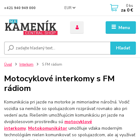
0
ks
EUR
+421 940 949 000
za
0 €
Menu
Hľadať
Úvod
Interkom
S FM rádiom
Motocyklové interkomy s FM
rádiom
Komunikácia pri jazde na motorke je mimoriadne náročná. Vodič
vozidla sa nemôže so spolujazdcom rozprávať rovnako ako pri
vedení auta. Riešením umožňujúcim komunikáciu pri jazde na
dvojkolesovom prostiredku sú
motocyklové
interkomy
.
Motokomunikátor
umožňuje vďaka moderným
technológiám nielen komunikovať so spolujazdcom, ale aj využívať