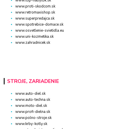
www.top-nabytok.sk
www.proti-skodcom.sk
www.retromaxishop.sk
www.superpredajca.sk
www.spotrebice-domace.sk
www.osvetlenie-svietidla.eu
www.uni-kozmetika.sk
www.zahradnicek.sk
STROJE, ZARIADENIE
www.auto-diel.sk
www.auto-techna.sk
www.moto-diel.sk
www.profi-dielna.sk
www.polno-stroje.sk
www.krby-kotly.sk