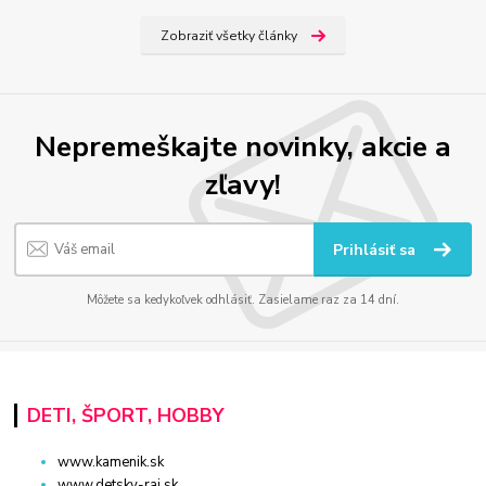
Zobraziť všetky články
Nepremeškajte novinky, akcie a
zľavy!
Prihlásiť sa
Môžete sa kedykoľvek odhlásiť. Zasielame raz za 14 dní.
DETI, ŠPORT, HOBBY
www.kamenik.sk
www.detsky-raj.sk