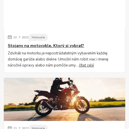
13.
7.
2022
Motocykle
Stojany na motocykle. Ktorý si vybrať?
Zdvihák na motorku je nepostrádateľným vybavením každej
domácej garáže alebo dielne. Umožní nám robiť viac i menej
náročné opravy alebo nám pomôže umy...
čítať celé
13.
7.
2022
Motocykle