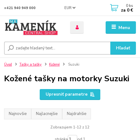
0
ks
EUR
+421 940 949 000
za
0 €
Menu
Hľadať
Úvod
Tašky a tašky
Kožené
Suzuki
Kožené tašky na motorky Suzuki
Upresniť parametre
Najnovšie
Najlacnejšie
Najdrahšie
Zobrazujem 1-12 z 12
stránka
od 1