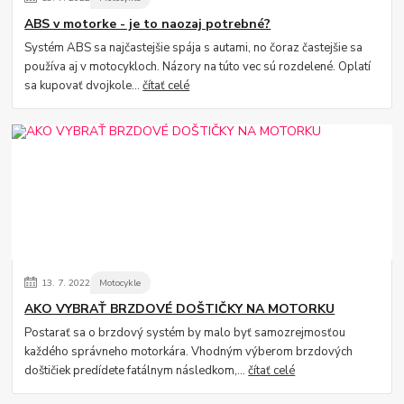
ABS v motorke - je to naozaj potrebné?
Systém ABS sa najčastejšie spája s autami, no čoraz častejšie sa
používa aj v motocykloch. Názory na túto vec sú rozdelené. Oplatí
sa kupovať dvojkole...
čítať celé
13.
7.
2022
Motocykle
AKO VYBRAŤ BRZDOVÉ DOŠTIČKY NA MOTORKU
Postarať sa o brzdový systém by malo byť samozrejmosťou
každého správneho motorkára. Vhodným výberom brzdových
doštičiek predídete fatálnym následkom,...
čítať celé