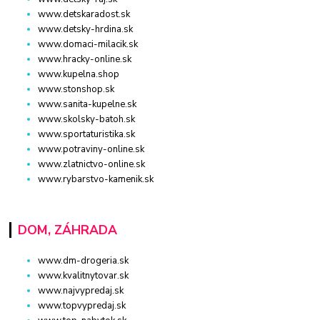
www.detskaradost.sk
www.detsky-hrdina.sk
www.domaci-milacik.sk
www.hracky-online.sk
www.kupelna.shop
www.stonshop.sk
www.sanita-kupelne.sk
www.skolsky-batoh.sk
www.sportaturistika.sk
www.potraviny-online.sk
www.zlatnictvo-online.sk
www.rybarstvo-kamenik.sk
DOM, ZÁHRADA
www.dm-drogeria.sk
www.kvalitnytovar.sk
www.najvypredaj.sk
www.topvypredaj.sk