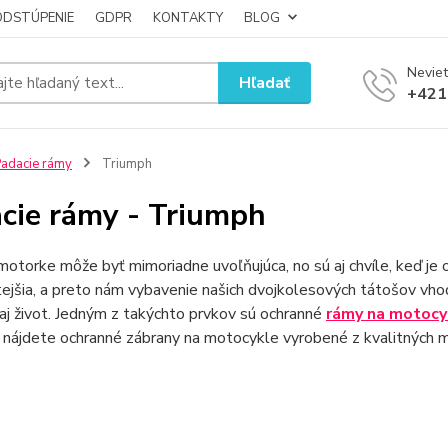
ODSTÚPENIE
GDPR
KONTAKTY
BLOG
Neviet
Hľadať
+421
adacie rámy
Triumph
cie rámy - Triumph
motorke môže byť mimoriadne uvoľňujúca, no sú aj chvíle, keď je 
tejšia, a preto nám vybavenie našich dvojkolesových tátošov v
 aj život. Jedným z takýchto prvkov sú ochranné
rámy na motocy
 nájdete ochranné zábrany na motocykle vyrobené z kvalitných m