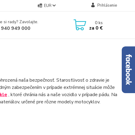
Prihlásenie
EUR
e si rady? Zavolajte.
0
ks
za
0 €
 940 949 000
ohrozená naša bezpečnosť. Starostlivosť o zdravie je
hodným zabezpečením v prípade extrémnej situácie môže
kle
, ktoré chránia nás a naše vozidlo v prípade pádu. Na
ateriálov, určené pre rôzne modely motocyklov.