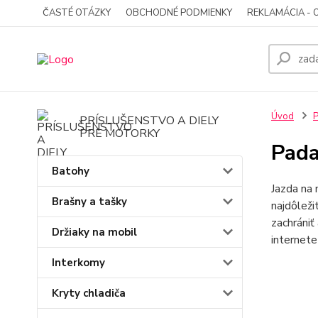
ČASTÉ OTÁZKY
OBCHODNÉ PODMIENKY
REKLAMÁCIA - 
Úvod
P
PRÍSLUŠENSTVO A DIELY
PRE MOTORKY
Pada
Batohy
Jazda na 
Brašny a tašky
najdôleži
zachrániť
Držiaky na mobil
internete
Interkomy
Kryty chladiča