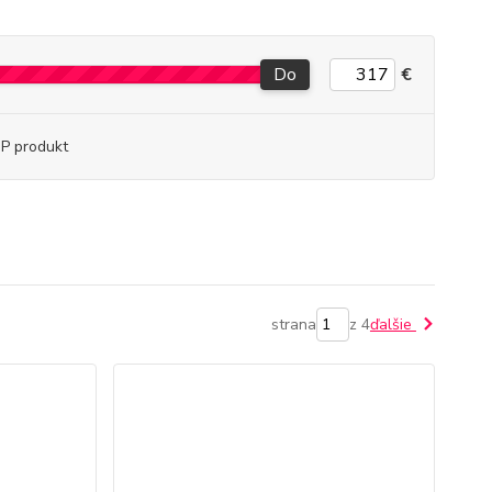
Do
€
P produkt
strana
z 4
ďalšie