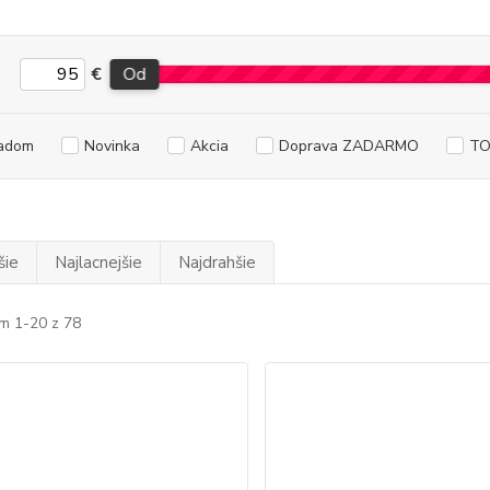
€
Od
adom
Novinka
Akcia
Doprava ZADARMO
TO
šie
Najlacnejšie
Najdrahšie
m 1-20 z 78