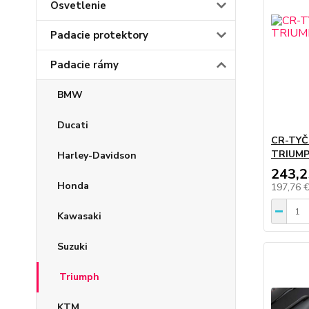
Osvetlenie
Padacie protektory
Padacie rámy
BMW
Ducati
CR-TYČ
TRIUMP
Harley-Davidson
243,2
Honda
197,76 
Kawasaki
Suzuki
Triumph
KTM