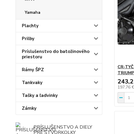
Yamaha
Plachty
Prilby
Príslušenstvo do batožinového
priestoru
CR-TYČ
Rámy ŠPZ
TRIUMP
243,2
Tankvaky
197,76 
Tašky a ľadvinky
Zámky
PRÍSLUŠENSTVO A DIELY
PRE ŠTVORKOLKY