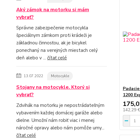
Aký zámok na motorku si mám
vybrať?
Správne zabezpečenie motocykla
špeciálnym zámkom proti krádeži je
základnou činnosťou, ak je bicykel
ponechaný na verejných miestach celý
deň alebo v ...
čítať celé
13.07.2022
Motocykle
Stojany na motocykle. Ktorý si
Padacie
vybrať?
1200 Ex
175,0
Zdvihák na motorku je nepostrádateľným
142,29 
vybavením každej domácej garáže alebo
dielne. Umožní nám robiť viac i menej
náročné opravy alebo nám pomôže umy...
čítať celé