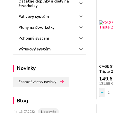
Ostatné doplnky a diely na
štvorkolky
Palivový systém
Pluhy na štvorkolky
Pohonný systém
Výfukový systém
CAGE S
Novinky
Triple 
149,6
Zobraziť všetky novinky
121,68 
Blog
13.07.2022
Motocykle