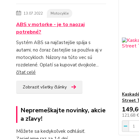
13.07.2022
Motocykle
ABS v motorke - je to naozaj
potrebné?
Systém ABS sa najčastejšie spája s
autami, no čoraz častejšie sa používa aj v
motocykloch. Názory na túto vec sú
rozdelené. Oplatí sa kupovať dvojkole...
čítať celé
Zobraziť všetky články
Kaskadé
Street 
149,6
Nepremeškajte novinky, akcie
121,68 
a zľavy!
Môžete sa kedykoľvek odhlásiť.
Zasielame raz za 14 dní.