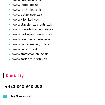
www.auto-techna.sk
www.moto-diel.sk
www.profi-dielna.sk
www.polno-stroje.sk
www.krby-kotly.sk
www.stavebnictvo-online.sk
www.maxiobchod-naradie.sk
www.moto-prislusenstvo.sk
www.firemne-zariadenie.sk
www.nahradnediely.online
www.uni-zdrav.sk
www.zlatnictvo-online.sk
www.zariadenie-firmy.sk
Kontakty
+421 940 949 000
info@kamenik.sk