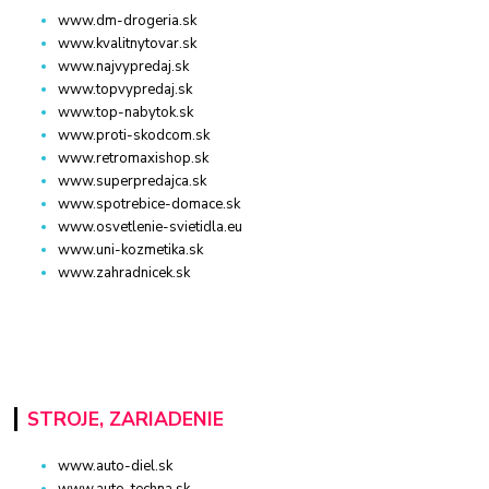
www.dm-drogeria.sk
www.kvalitnytovar.sk
www.najvypredaj.sk
www.topvypredaj.sk
www.top-nabytok.sk
www.proti-skodcom.sk
www.retromaxishop.sk
www.superpredajca.sk
www.spotrebice-domace.sk
www.osvetlenie-svietidla.eu
www.uni-kozmetika.sk
www.zahradnicek.sk
STROJE, ZARIADENIE
www.auto-diel.sk