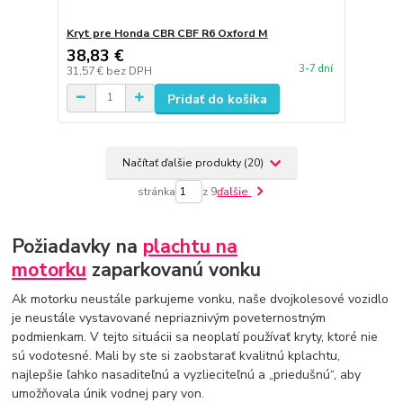
Kryt pre Honda CBR CBF R6 Oxford M
38,83 €
3-7 dní
31,57 €
bez DPH
Pridať do košíka
Načítať ďalšie produkty (20)
stránka
z 9
ďalšie
Požiadavky na
plachtu na
motorku
zaparkovanú vonku
Ak motorku neustále parkujeme vonku, naše dvojkolesové vozidlo
je neustále vystavované nepriaznivým poveternostným
podmienkam. V tejto situácii sa neoplatí používať kryty, ktoré nie
sú vodotesné. Mali by ste si zaobstarať kvalitnú kplachtu,
najlepšie ľahko nasaditeľnú a vyzlieciteľnú a „priedušnú“, aby
umožňovala únik vodnej pary von.