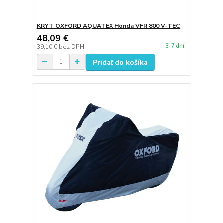
KRYT OXFORD AQUATEX Honda VFR 800 V-TEC
48,09 €
3-7 dní
39,10 €
bez DPH
Pridať do košíka