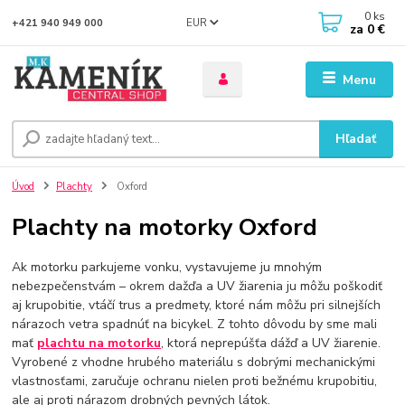
0
ks
EUR
+421 940 949 000
za
0 €
Menu
Hľadať
Úvod
Plachty
Oxford
Plachty na motorky Oxford
Ak motorku parkujeme vonku, vystavujeme ju mnohým
nebezpečenstvám – okrem dažďa a UV žiarenia ju môžu poškodiť
aj krupobitie, vtáčí trus a predmety, ktoré nám môžu pri silnejších
nárazoch vetra spadnúť na bicykel. Z tohto dôvodu by sme mali
mať
plachtu na motorku
, ktorá neprepúšťa dážď a UV žiarenie.
Vyrobené z vhodne hrubého materiálu s dobrými mechanickými
vlastnosťami, zaručuje ochranu nielen proti bežnému krupobitiu,
ale aj proti nárazom drobných pevných látok.