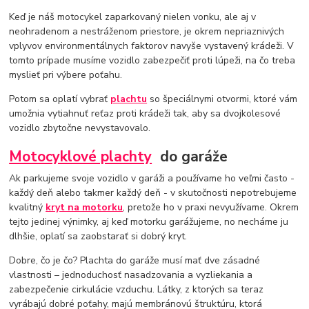
Keď je náš motocykel zaparkovaný nielen vonku, ale aj v
neohradenom a nestráženom priestore, je okrem nepriaznivých
vplyvov environmentálnych faktorov navyše vystavený krádeži. V
tomto prípade musíme vozidlo zabezpečiť proti lúpeži, na čo treba
myslieť pri výbere poťahu.
Potom sa oplatí vybrať
plachtu
so špeciálnymi otvormi, ktoré vám
umožnia vytiahnuť reťaz proti krádeži tak, aby sa dvojkolesové
vozidlo zbytočne nevystavovalo.
Motocyklové plachty
do garáže
Ak parkujeme svoje vozidlo v garáži a používame ho veľmi často -
každý deň alebo takmer každý deň - v skutočnosti nepotrebujeme
kvalitný
kryt na motorku
, pretože ho v praxi nevyužívame. Okrem
tejto jedinej výnimky, aj keď motorku garážujeme, no necháme ju
dlhšie, oplatí sa zaobstarať si dobrý kryt.
Dobre, čo je čo? Plachta do garáže musí mať dve zásadné
vlastnosti – jednoduchosť nasadzovania a vyzliekania a
zabezpečenie cirkulácie vzduchu. Látky, z ktorých sa teraz
vyrábajú dobré poťahy, majú membránovú štruktúru, ktorá