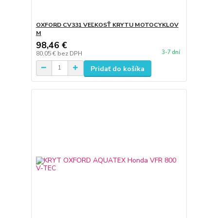
OXFORD CV331 VEĽKOSŤ KRYTU MOTOCYKLOV
M
98,46 €
3-7 dní
80,05 €
bez DPH
Pridať do košíka