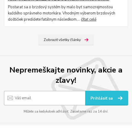
Postarať sa o brzdový systém by malo byť samozrejmosťou
každého správneho motorkára. Vhodným výberom brzdových
doštičiek predídete fatálnym následkom,...
čítať celé
Zobraziť všetky články
Nepremeškajte novinky, akcie a
zľavy!
Prihlásiť sa
Môžete sa kedykoľvek odhlásiť. Zasielame raz za 14 dní.