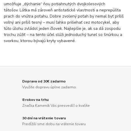
umožňuje „dýchanie“ ňou potiahnutých dvojkolesových
tátošov. Látka má zároveň antistatické vlastnosti a neprepúšťa
prach do vnútra poťahu. Dobre zvolený poťah by nemal byť príliš
voľný ani príliš tesný – musí ľahko priliehať cez motocykel, aby
túto úlohu zvládol jeden človek. Najlepšie je, ak sa dá zospodu
trochu zúžiť – na tento účel slúži jednoduchý tunel so šnúrkou a
svorkou, ktorou bývajú kryty vybavené.
Doprava od 30€ zadarmo
Využite dopravu úplne zadarmo
8 rokov na trhu
Značka Kameník Vás presvedčí o kvalite
30 dní na vrátenie tovaru
Predĺžili sme dobu na vrátenie tovaru