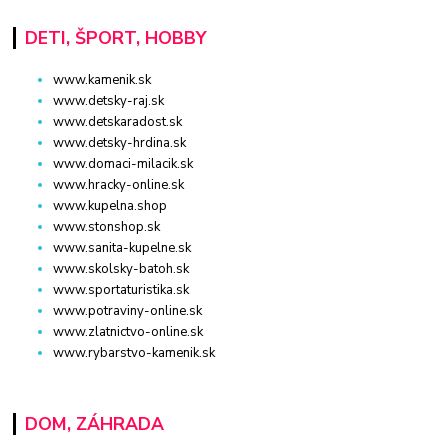
DETI, ŠPORT, HOBBY
www.kamenik.sk
www.detsky-raj.sk
www.detskaradost.sk
www.detsky-hrdina.sk
www.domaci-milacik.sk
www.hracky-online.sk
www.kupelna.shop
www.stonshop.sk
www.sanita-kupelne.sk
www.skolsky-batoh.sk
www.sportaturistika.sk
www.potraviny-online.sk
www.zlatnictvo-online.sk
www.rybarstvo-kamenik.sk
DOM, ZÁHRADA