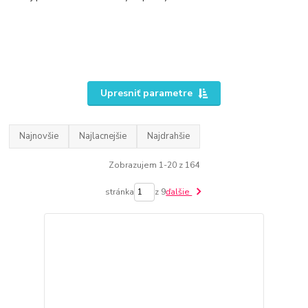
Upresniť parametre
Najnovšie
Najlacnejšie
Najdrahšie
Zobrazujem 1-20 z 164
stránka
z 9
ďalšie