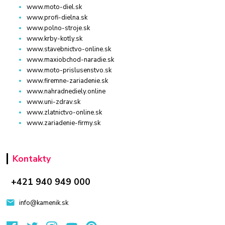
www.moto-diel.sk
www.profi-dielna.sk
www.polno-stroje.sk
www.krby-kotly.sk
www.stavebnictvo-online.sk
www.maxiobchod-naradie.sk
www.moto-prislusenstvo.sk
www.firemne-zariadenie.sk
www.nahradnediely.online
www.uni-zdrav.sk
www.zlatnictvo-online.sk
www.zariadenie-firmy.sk
Kontakty
+421 940 949 000
info@kamenik.sk