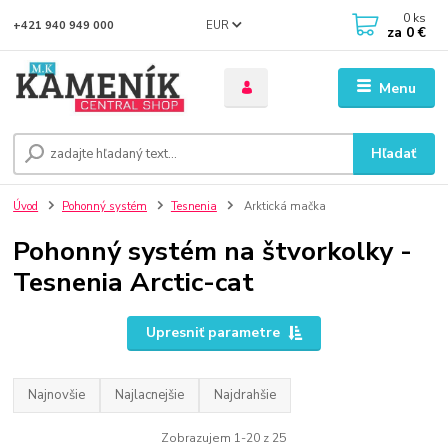
0
ks
EUR
+421 940 949 000
za
0 €
Menu
Hľadať
Úvod
Pohonný systém
Tesnenia
Arktická mačka
Pohonný systém na štvorkolky -
Tesnenia Arctic-cat
Upresniť parametre
Najnovšie
Najlacnejšie
Najdrahšie
Zobrazujem 1-20 z 25