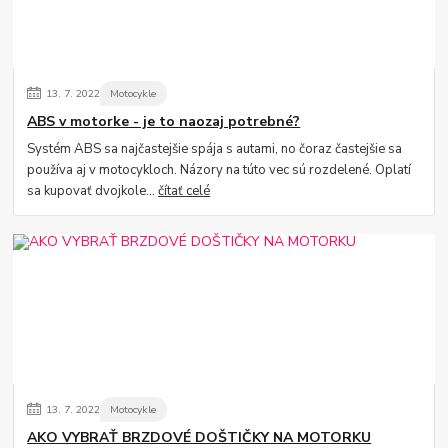
13.
7.
2022
Motocykle
ABS v motorke - je to naozaj potrebné?
Systém ABS sa najčastejšie spája s autami, no čoraz častejšie sa
používa aj v motocykloch. Názory na túto vec sú rozdelené. Oplatí
sa kupovať dvojkole...
čítať celé
13.
7.
2022
Motocykle
AKO VYBRAŤ BRZDOVÉ DOŠTIČKY NA MOTORKU