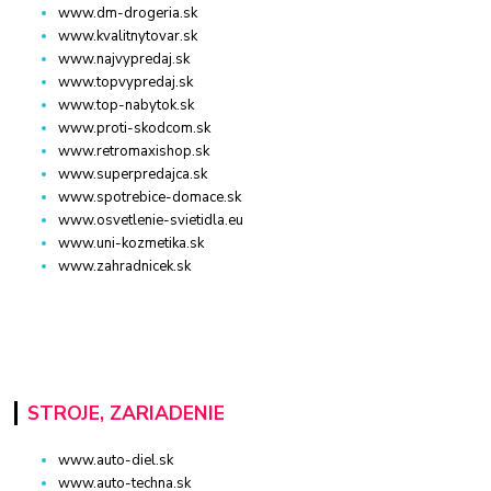
www.dm-drogeria.sk
www.kvalitnytovar.sk
www.najvypredaj.sk
www.topvypredaj.sk
www.top-nabytok.sk
www.proti-skodcom.sk
www.retromaxishop.sk
www.superpredajca.sk
www.spotrebice-domace.sk
www.osvetlenie-svietidla.eu
www.uni-kozmetika.sk
www.zahradnicek.sk
STROJE, ZARIADENIE
www.auto-diel.sk
www.auto-techna.sk