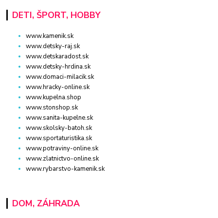
DETI, ŠPORT, HOBBY
www.kamenik.sk
www.detsky-raj.sk
www.detskaradost.sk
www.detsky-hrdina.sk
www.domaci-milacik.sk
www.hracky-online.sk
www.kupelna.shop
www.stonshop.sk
www.sanita-kupelne.sk
www.skolsky-batoh.sk
www.sportaturistika.sk
www.potraviny-online.sk
www.zlatnictvo-online.sk
www.rybarstvo-kamenik.sk
DOM, ZÁHRADA