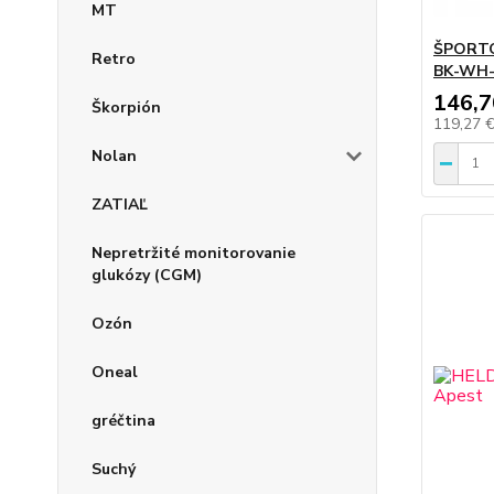
MT
ŠPORTO
Retro
BK-WH-
146,7
Škorpión
119,27 
Nolan
ZATIAĽ
Nepretržité monitorovanie
glukózy (CGM)
Ozón
Oneal
gréčtina
Suchý