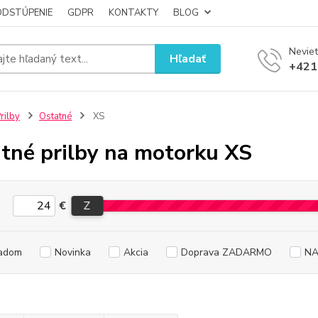
ODSTÚPENIE
GDPR
KONTAKTY
BLOG
Neviet
Hľadať
+421
rilby
Ostatné
XS
tné prilby na motorku XS
€
Z
adom
Novinka
Akcia
Doprava ZADARMO
NA