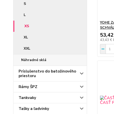
S
L
YOHE Z
XS
SCHVÁL
53,42
XL
43,43 €
XXL
Náhradné sklá
Príslušenstvo do batožinového
priestoru
Rámy ŠPZ
Tankvaky
Tašky a ľadvinky