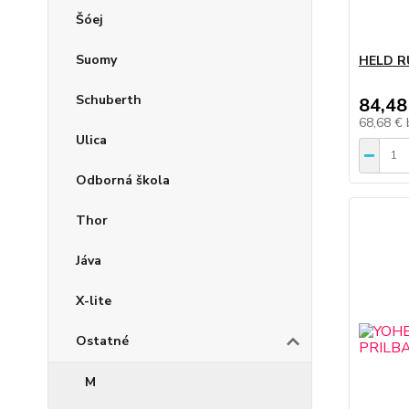
Šóej
Suomy
HELD R
Schuberth
84,48
68,68 €
Ulica
Odborná škola
Thor
Jáva
X-lite
Ostatné
M