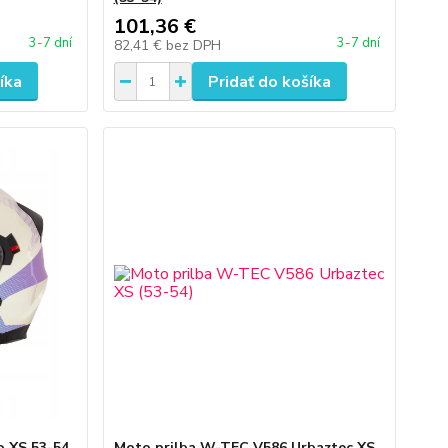
101,36 €
3-7 dní
3-7 dní
82,41 €
bez DPH
íka
Pridať do košíka
o XS 53-54
Moto prilba W-TEC V586 Urbaztec XS