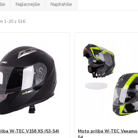
šie
Najlacnejšie
Najdrahšie
m 1-20 z 516
ilba W-TEC V158 XS (53-54)
Moto prilba W-TEC Vexamo
54