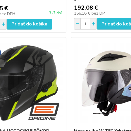
192,08 €
5 €
156,16 €
bez DPH
3-7 dní
bez DPH
Pridať do košíka
Pridať do koš
 NA MOTOCYKLE PÔVOD
Moto prilba W-TEC Yekater