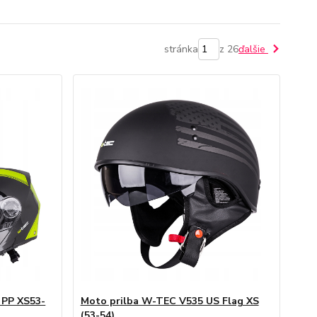
stránka
z 26
ďalšie
 PP XS53-
Moto prilba W-TEC V535 US Flag XS
(53-54)