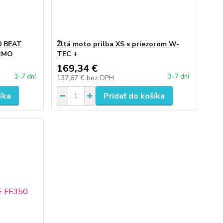
0 BEAT
Žltá moto prilba XS s priezorom W-
ARMO
TEC +
169,34 €
3-7 dní
3-7 dní
137,67 €
bez DPH
íka
Pridať do košíka