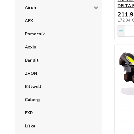
DELTA B
Airoh
211,9
172,34 
AFX
Pomocník
Axxis
Bandit
ZVON
Biltwell
Caberg
FXR
Líška