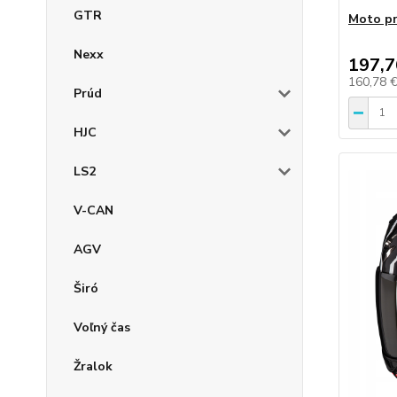
GTR
Moto pr
Nexx
197,7
160,78 
Prúd
HJC
LS2
V-CAN
AGV
Širó
Voľný čas
Žralok