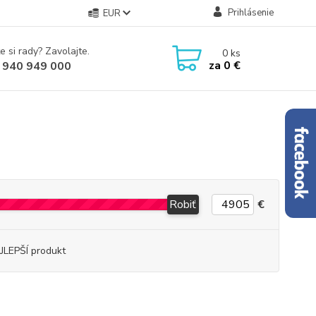
Prihlásenie
EUR
e si rady? Zavolajte.
0
ks
za
0 €
 940 949 000
Robiť
€
JLEPŠÍ produkt