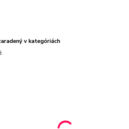
zaradený v kategóriách
é