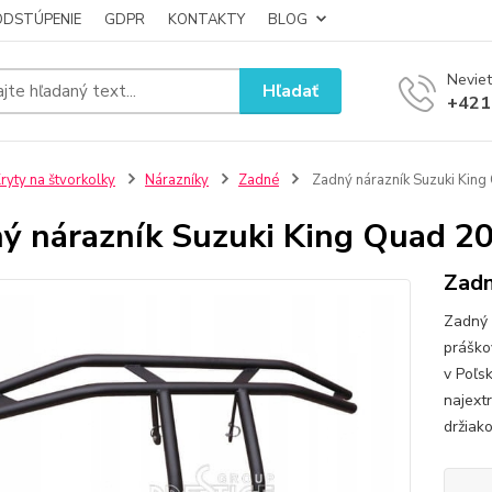
ODSTÚPENIE
GDPR
KONTAKTY
BLOG
Neviet
Hľadať
+421
ryty na štvorkolky
Nárazníky
Zadné
Zadný nárazník Suzuki Kin
ý nárazník Suzuki King Quad 2
Zadn
Zadný 
práško
v Poľs
najext
držiak