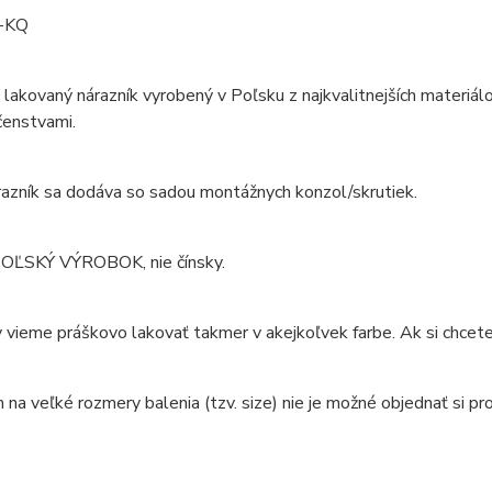
-KQ
lakovaný nárazník vyrobený v Poľsku z najkvalitnejších materiálo
enstvami.
azník sa dodáva so sadou montážnych konzol/skrutiek.
POĽSKÝ VÝROBOK, nie čínsky.
 vieme práškovo lakovať takmer v akejkoľvek farbe. Ak si chcete 
na veľké rozmery balenia (tzv. size) nie je možné objednať si pr