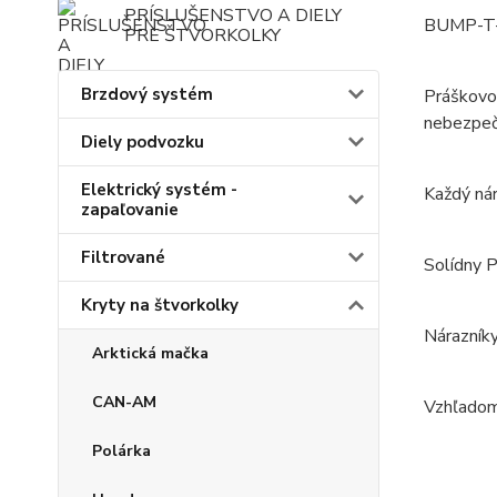
PRÍSLUŠENSTVO A DIELY
BUMP-T
PRE ŠTVORKOLKY
Brzdový systém
Práškovo 
nebezpeč
Diely podvozku
Elektrický systém -
Každý nár
zapaľovanie
Filtrované
Solídny 
Kryty na štvorkolky
Nárazníky
Arktická mačka
CAN-AM
Vzhľadom 
Polárka