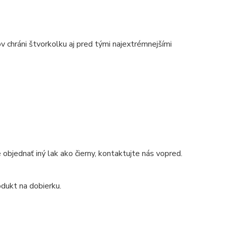
v chráni štvorkolku aj pred tými najextrémnejšími
objednať iný lak ako čierny, kontaktujte nás vopred.
odukt na dobierku.