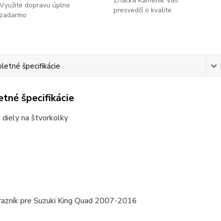
Značka Kameník Vás
Využite dopravu úplne
presvedčí o kvalite
zadarmo
etné špecifikácie
tné špecifikácie
diely na štvorkolky
razník pre Suzuki King Quad 2007-2016