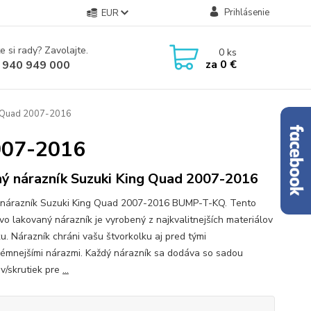
Prihlásenie
EUR
e si rady? Zavolajte.
0
ks
za
0 €
 940 949 000
g Quad 2007-2016
007-2016
ý nárazník Suzuki King Quad 2007-2016
nárazník Suzuki King Quad 2007-2016 BUMP-T-KQ. Tento
vo lakovaný nárazník je vyrobený z najkvalitnejších materiálov
ku. Nárazník chráni vašu štvorkolku aj pred tými
rémnejšími nárazmi. Každý nárazník sa dodáva so sadou
ov/skrutiek pre
...