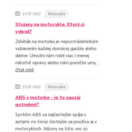
13.07.2022
Motocykle
Stojany na motocykle. Ktorý si
vybrať?
Zdvihák na motorku je nepostrádateľným
vybavením každej domácej garáže alebo
dielne. Umožní nám robiť viac i menej
náročné opravy alebo nám pomôže umy...
čítať celé
13.07.2022
Motocykle
ABS v motorke - je to naozaj
potrebné?
Systém ABS sa najčastejšie spája s
autami, no čoraz častejšie sa používa aj v
motocykloch. Názory na túto vec sú