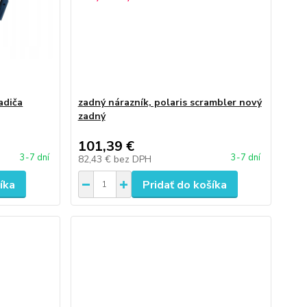
adiča
zadný nárazník, polaris scrambler nový
zadný
101,39 €
3-7 dní
3-7 dní
82,43 €
bez DPH
íka
Pridať do košíka