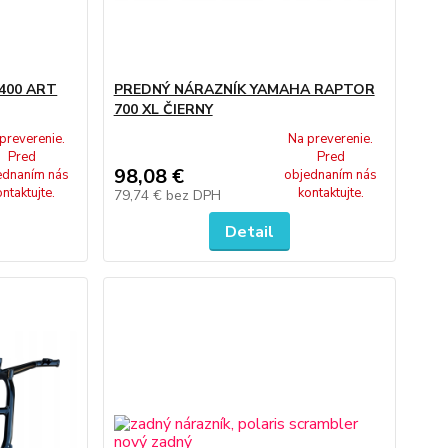
 400 ART
PREDNÝ NÁRAZNÍK YAMAHA RAPTOR
700 XL ČIERNY
preverenie.
Na preverenie.
Pred
Pred
98,08 €
ednaním nás
objednaním nás
ontaktujte.
kontaktujte.
79,74 €
bez DPH
Detail