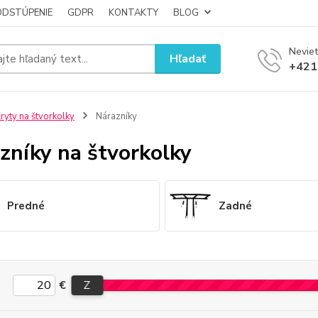
ODSTÚPENIE
GDPR
KONTAKTY
BLOG
Neviet
Hľadať
+421
ryty na štvorkolky
Nárazníky
zníky na štvorkolky
Predné
Zadné
€
Z