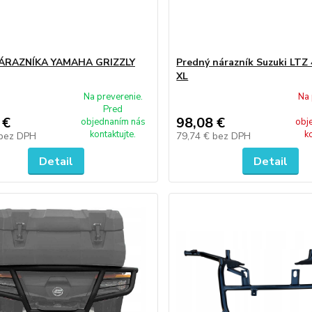
ÁRAZNÍKA YAMAHA GRIZZLY
Predný nárazník Suzuki LTZ
XL
Na preverenie.
Na 
Pred
 €
98,08 €
objednaním nás
obj
kontaktujte.
k
bez DPH
79,74 €
bez DPH
Detail
Detail