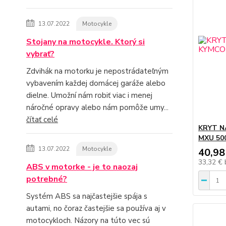
13.07.2022
Motocykle
Stojany na motocykle. Ktorý si
vybrať?
Zdvihák na motorku je nepostrádateľným
vybavením každej domácej garáže alebo
dielne. Umožní nám robiť viac i menej
náročné opravy alebo nám pomôže umy...
čítať celé
KRYT N
MXU 50
13.07.2022
Motocykle
40,98
33,32 €
ABS v motorke - je to naozaj
potrebné?
Systém ABS sa najčastejšie spája s
autami, no čoraz častejšie sa používa aj v
motocykloch. Názory na túto vec sú