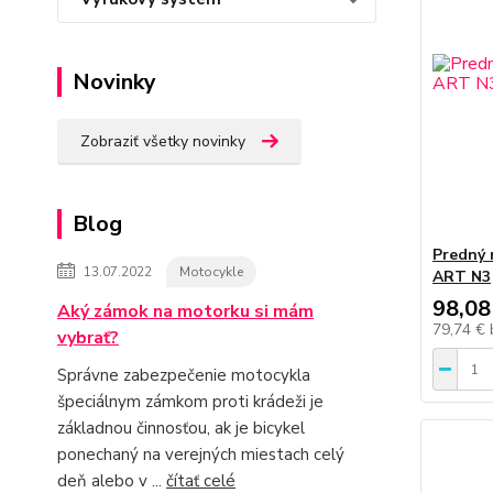
Novinky
Zobraziť všetky novinky
Blog
Predný 
13.07.2022
Motocykle
ART N3
98,08
Aký zámok na motorku si mám
79,74 €
vybrať?
Správne zabezpečenie motocykla
špeciálnym zámkom proti krádeži je
základnou činnosťou, ak je bicykel
ponechaný na verejných miestach celý
deň alebo v ...
čítať celé