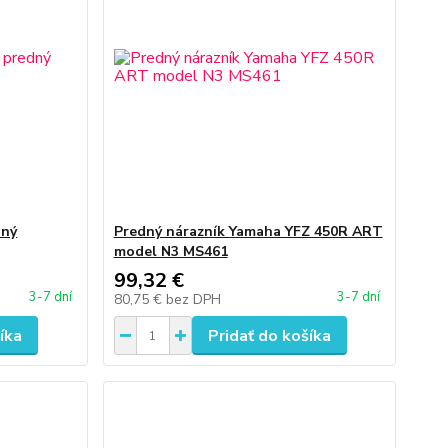
dný
Predný nárazník Yamaha YFZ 450R ART
model N3 MS461
99,32 €
3-7 dní
3-7 dní
80,75 €
bez DPH
íka
Pridať do košíka