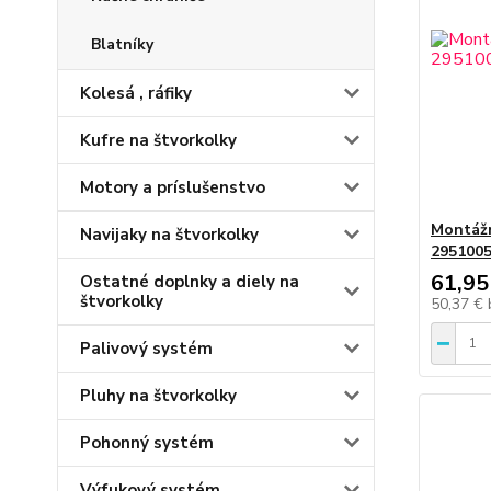
Blatníky
Kolesá , ráfiky
Kufre na štvorkolky
Motory a príslušenstvo
Montážn
Navijaky na štvorkolky
295100
61,95
Ostatné doplnky a diely na
štvorkolky
50,37 €
Palivový systém
Pluhy na štvorkolky
Pohonný systém
Výfukový systém