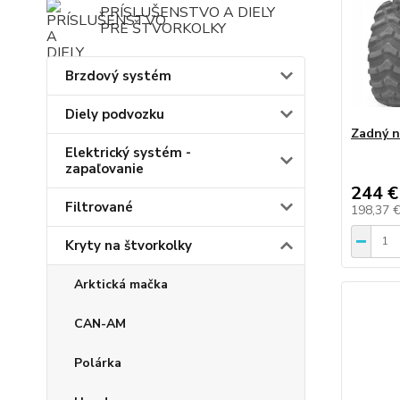
PRÍSLUŠENSTVO A DIELY
PRE ŠTVORKOLKY
Brzdový systém
Diely podvozku
Zadný n
Elektrický systém -
zapaľovanie
244 €
Filtrované
198,37 
Kryty na štvorkolky
Arktická mačka
CAN-AM
Polárka