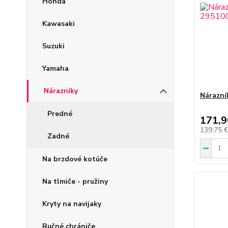
Honda
Kawasaki
Suzuki
Yamaha
Nárazníky
Nárazn
Predné
171,9
139,75 
Zadné
Na brzdové kotúče
Na tlmiče - pružiny
Kryty na navijaky
Ručné chrániče