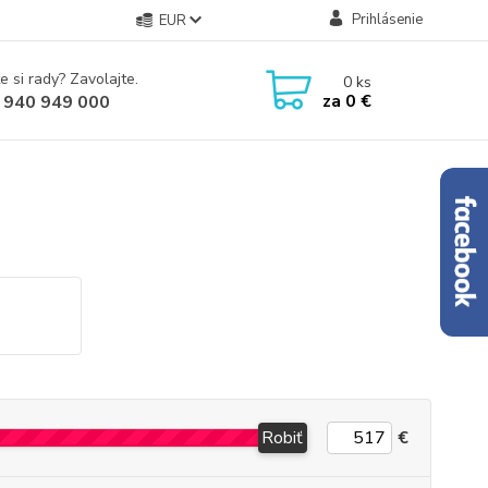
Prihlásenie
EUR
e si rady? Zavolajte.
0
ks
za
0 €
 940 949 000
Robiť
€