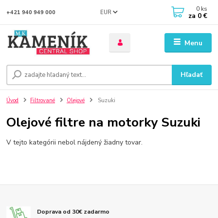
0
ks
EUR
+421 940 949 000
za
0 €
Menu
Hľadať
Úvod
Filtrované
Olejové
Suzuki
Olejové filtre na motorky Suzuki
V tejto kategórii nebol nájdený žiadny tovar.
Doprava od 30€ zadarmo