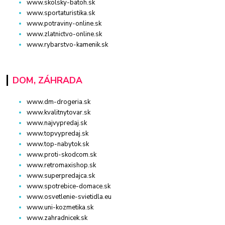
www.skolsky-batoh.sk
www.sportaturistika.sk
www.potraviny-online.sk
www.zlatnictvo-online.sk
www.rybarstvo-kamenik.sk
DOM, ZÁHRADA
www.dm-drogeria.sk
www.kvalitnytovar.sk
www.najvypredaj.sk
www.topvypredaj.sk
www.top-nabytok.sk
www.proti-skodcom.sk
www.retromaxishop.sk
www.superpredajca.sk
www.spotrebice-domace.sk
www.osvetlenie-svietidla.eu
www.uni-kozmetika.sk
www.zahradnicek.sk