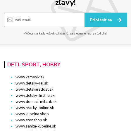
zľavy!
Prihlásiť sa
Môžete sa kedykoľvek odhlásiť. Zasielame raz za 14 dní.
DETI, ŠPORT, HOBBY
www.kamenik.sk
www.detsky-raj.sk
www.detskaradost.sk
www.detsky-hrdina.sk
www.domaci-milacik.sk
www.hracky-online.sk
www.kupelna.shop
www.stonshop.sk
www.sanita-kupelne.sk