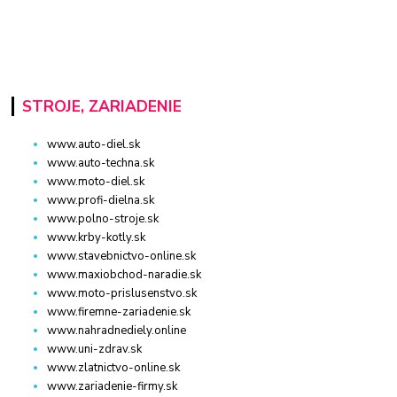
STROJE, ZARIADENIE
www.auto-diel.sk
www.auto-techna.sk
www.moto-diel.sk
www.profi-dielna.sk
www.polno-stroje.sk
www.krby-kotly.sk
www.stavebnictvo-online.sk
www.maxiobchod-naradie.sk
www.moto-prislusenstvo.sk
www.firemne-zariadenie.sk
www.nahradnediely.online
www.uni-zdrav.sk
www.zlatnictvo-online.sk
www.zariadenie-firmy.sk