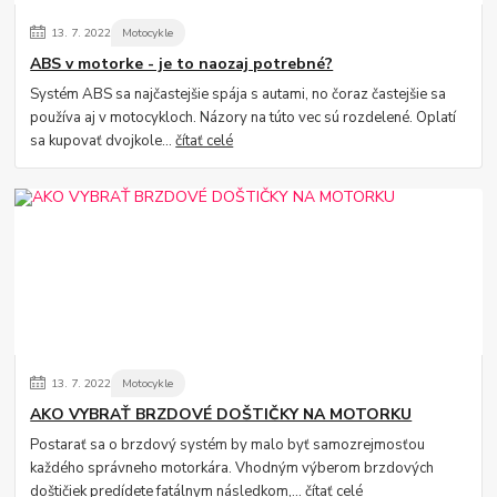
13.
7.
2022
Motocykle
ABS v motorke - je to naozaj potrebné?
Systém ABS sa najčastejšie spája s autami, no čoraz častejšie sa
používa aj v motocykloch. Názory na túto vec sú rozdelené. Oplatí
sa kupovať dvojkole...
čítať celé
13.
7.
2022
Motocykle
AKO VYBRAŤ BRZDOVÉ DOŠTIČKY NA MOTORKU
Postarať sa o brzdový systém by malo byť samozrejmosťou
každého správneho motorkára. Vhodným výberom brzdových
doštičiek predídete fatálnym následkom,...
čítať celé