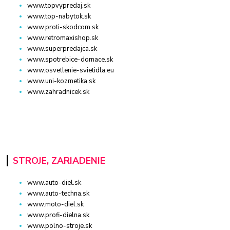
www.topvypredaj.sk
www.top-nabytok.sk
www.proti-skodcom.sk
www.retromaxishop.sk
www.superpredajca.sk
www.spotrebice-domace.sk
www.osvetlenie-svietidla.eu
www.uni-kozmetika.sk
www.zahradnicek.sk
STROJE, ZARIADENIE
www.auto-diel.sk
www.auto-techna.sk
www.moto-diel.sk
www.profi-dielna.sk
www.polno-stroje.sk