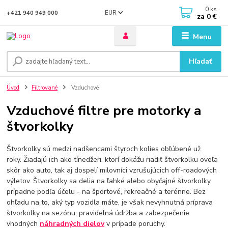
0
ks
EUR
+421 940 949 000
za
0 €
Menu
Hľadať
Úvod
Filtrované
Vzduchové
Vzduchové filtre pre motorky a
štvorkolky
Štvorkolky sú medzi nadšencami štyroch kolies obľúbené už
roky. Žiadajú ich ako tínedžeri, ktorí dokážu riadiť štvorkolku oveľa
skôr ako auto, tak aj dospelí milovníci vzrušujúcich off-roadových
výletov. Štvorkolky sa delia na ľahké alebo obyčajné štvorkolky,
prípadne podľa účelu - na športové, rekreačné a terénne. Bez
ohľadu na to, aký typ vozidla máte, je však nevyhnutná príprava
štvorkolky na sezónu, pravidelná údržba a zabezpečenie
vhodných
náhradných
dielov
v prípade poruchy.