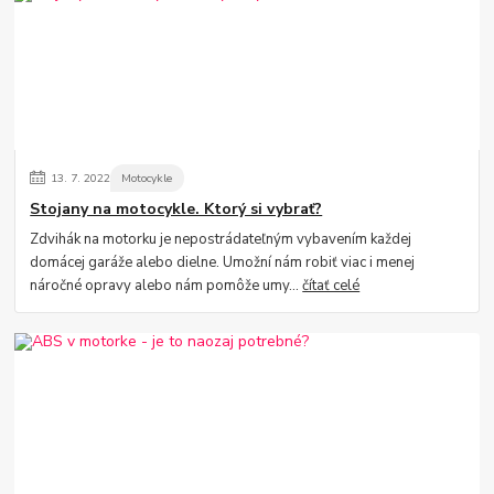
13.
7.
2022
Motocykle
Stojany na motocykle. Ktorý si vybrať?
Zdvihák na motorku je nepostrádateľným vybavením každej
domácej garáže alebo dielne. Umožní nám robiť viac i menej
náročné opravy alebo nám pomôže umy...
čítať celé