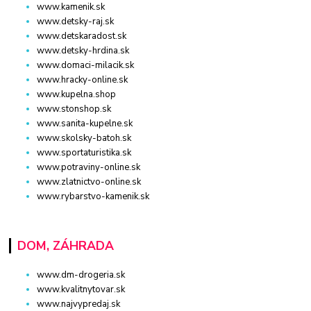
www.kamenik.sk
www.detsky-raj.sk
www.detskaradost.sk
www.detsky-hrdina.sk
www.domaci-milacik.sk
www.hracky-online.sk
www.kupelna.shop
www.stonshop.sk
www.sanita-kupelne.sk
www.skolsky-batoh.sk
www.sportaturistika.sk
www.potraviny-online.sk
www.zlatnictvo-online.sk
www.rybarstvo-kamenik.sk
DOM, ZÁHRADA
www.dm-drogeria.sk
www.kvalitnytovar.sk
www.najvypredaj.sk