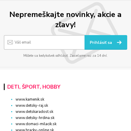
Nepremeškajte novinky, akcie a
zľavy!
Prihlásiť sa
Môžete sa kedykoľvek odhlásiť. Zasielame raz za 14 dní.
DETI, ŠPORT, HOBBY
www.kamenik.sk
www.detsky-raj.sk
www.detskaradost.sk
www.detsky-hrdina.sk
www.domaci-milacik.sk
www.hracky-online.sk