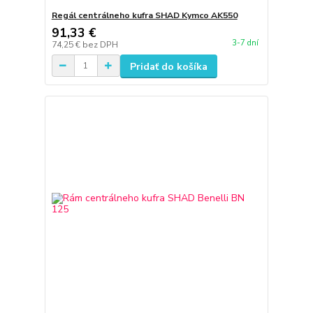
Regál centrálneho kufra SHAD Kymco AK550
91,33 €
3-7 dní
74,25 €
bez DPH
Pridať do košíka