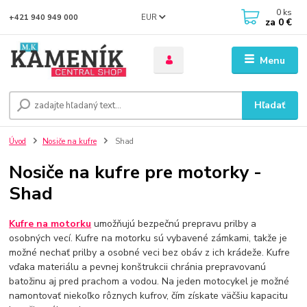
0
ks
EUR
+421 940 949 000
za
0 €
Menu
Hľadať
Úvod
Nosiče na kufre
Shad
Nosiče na kufre pre motorky -
Shad
Kufre na motorku
umožňujú bezpečnú prepravu prilby a
osobných vecí. Kufre na motorku sú vybavené zámkami, takže je
možné nechať prilby a osobné veci bez obáv z ich krádeže. Kufre
vďaka materiálu a pevnej konštrukcii chránia prepravovanú
batožinu aj pred prachom a vodou. Na jeden motocykel je možné
namontovať niekoľko rôznych kufrov, čím získate väčšiu kapacitu