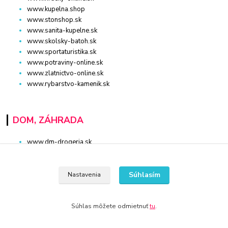
www.kupelna.shop
www.stonshop.sk
www.sanita-kupelne.sk
www.skolsky-batoh.sk
www.sportaturistika.sk
www.potraviny-online.sk
www.zlatnictvo-online.sk
www.rybarstvo-kamenik.sk
DOM, ZÁHRADA
www.dm-drogeria.sk
www.kvalitnytovar.sk
www.najvypredaj.sk
www.topvypredaj.sk
Súhlasím
Nastavenia
www.top-nabytok.sk
www.proti-skodcom.sk
www.retromaxishop.sk
Súhlas môžete odmietnuť
tu
.
www.superpredajca.sk
www.spotrebice-domace.sk