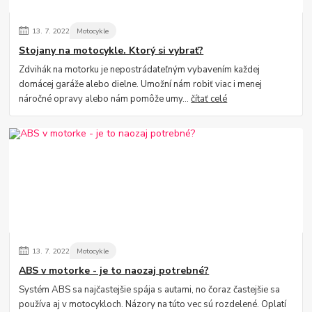
13.
7.
2022
Motocykle
Stojany na motocykle. Ktorý si vybrať?
Zdvihák na motorku je nepostrádateľným vybavením každej
domácej garáže alebo dielne. Umožní nám robiť viac i menej
náročné opravy alebo nám pomôže umy...
čítať celé
13.
7.
2022
Motocykle
ABS v motorke - je to naozaj potrebné?
Systém ABS sa najčastejšie spája s autami, no čoraz častejšie sa
používa aj v motocykloch. Názory na túto vec sú rozdelené. Oplatí