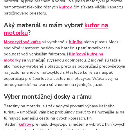
batožinu aj pred prachom a vodou. Na jeden motocykel je možné
namontovať niekoľko rôznych
kufrov
, čím získate väčšiu kapacitu
batožinového priestoru.
Aký materiál si mám vybrať
kufor na
motorku
?
Motocyklové kufre
sú vyrobené z
hliníka
alebo plastu. Medzi
spoločné vlastnosti nosičov na batožinu patrí trvanlivosť a
odolnosť voči vonkajším faktorom.
Hliníkové kufre na
motorky
sa vyznačujú zvýšenou odolnosťou. Zároveň sú ťažšie
ako modely vyrobené z plastu, preto sa odporúčajú predovšetkým
na jazdu na enduro motocykloch. Plastové kufre sa naopak
odporúčajú pre športové a cestovné motocykle. Vďaka svojmu
aerodynamickému tvaru sú vhodné na rýchlejšiu jazdu.
Výber montážnej dosky a rámu
Batožiny na motorku sú základnými prvkami výbavy každého
turistu – umožňujú vám bez problémov zbaliť to najnutnejšie aj na
tú najvzdialenejšiu cestu na dvoch kolesách. Pri
hľadaní
kufrov
pre našu dvojstopu si môžeme vybrať z hliníkových