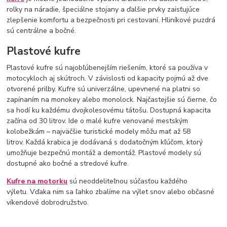
rolky na náradie, špeciálne stojany a ďalšie prvky zaisťujúce
zlepšenie komfortu a bezpečnosti pri cestovaní. Hliníkové puzdrá
sú centrálne a bočné.
Plastové kufre
Plastové kufre sú najobľúbenejším riešením, ktoré sa používa v
motocykloch aj skútroch. V závislosti od kapacity pojmú až dve
otvorené prilby. Kufre sú univerzálne, upevnené na platni so
zapínaním na monokey alebo monolock. Najčastejšie sú čierne, čo
sa hodí ku každému dvojkolesovému tátošu. Dostupná kapacita
začína od 30 litrov. Ide o malé kufre venované mestským
kolobežkám – najväčšie turistické modely môžu mať až 58
litrov. Každá krabica je dodávaná s dodatočným kľúčom, ktorý
umožňuje bezpečnú montáž a demontáž. Plastové modely sú
dostupné ako bočné a stredové kufre.
Kufre na motorku
sú neoddeliteľnou súčasťou každého
výletu. Vďaka nim sa ľahko zbalíme na výlet snov alebo občasné
víkendové dobrodružstvo.