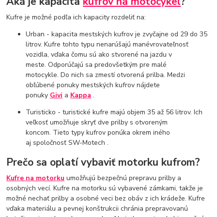
Aká je kapacita
kufrov na motocykel
?
Kufre je možné podľa ich kapacity rozdeliť na:
Urban - kapacita mestských kufrov je zvyčajne od 29 do 35
litrov. Kufre tohto typu nenarúšajú manévrovateľnosť
vozidla, vďaka čomu sú ako stvorené na jazdu v
meste. Odporúčajú sa predovšetkým pre malé
motocykle. Do nich sa zmestí otvorená prilba. Medzi
obľúbené ponuky mestských kufrov nájdete
ponuky
Givi
a
Kappa
.
Turisticko - turistické kufre majú objem 35 až 56 litrov. Ich
veľkosť umožňuje skryť dve prilby s otvoreným
koncom. Tieto typy kufrov ponúka okrem iného
aj spoločnosť SW-Motech .
Prečo sa oplatí vybaviť motorku kufrom?
Kufre na motorku
umožňujú bezpečnú prepravu prilby a
osobných vecí. Kufre na motorku sú vybavené zámkami, takže je
možné nechať prilby a osobné veci bez obáv z ich krádeže. Kufre
vďaka materiálu a pevnej konštrukcii chránia prepravovanú