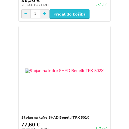
96,36 €
3-7 dní
78,34 €
bez DPH
Pridať do košíka
Stojan na kufre SHAD Benelli TRK 502X
77,60 €
3-7 dní