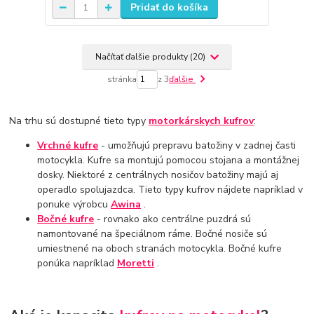
Pridať do košíka
Načítať ďalšie produkty (20)
stránka
z 3
ďalšie
Na trhu sú dostupné tieto typy
motorkárskych kufrov
:
Vrchné kufre
- umožňujú prepravu batožiny v zadnej časti
motocykla. Kufre sa montujú pomocou stojana a montážnej
dosky. Niektoré z centrálnych nosičov batožiny majú aj
operadlo spolujazdca. Tieto typy kufrov nájdete napríklad v
ponuke výrobcu
Awina
.
Bočné kufre
- rovnako ako centrálne puzdrá sú
namontované na špeciálnom ráme. Bočné nosiče sú
umiestnené na oboch stranách motocykla. Bočné kufre
ponúka napríklad
Moretti
.