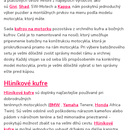
a plastových setov. Mnohí z najlepších výrobcov, ako
sú
Givi
,
Shad
, SW-Motech a
Kappa
, nám poskytnú jednoduchý
výber puzdier a montážnych prvkov na mieru podľa modelu
motocykla, ktorý máte.
Sada
kufrov na motorku
pozostáva z vrchného kufra a bočných
kufrov. Celé je to namontované na nosiči, ktorý umožňuje
pripevnenie batožiny na konštrukciu motocykla, ktorá je
priskrutkovaná priamo na rám motocykla. Pri výbere batožinového
setu je veľmi dôležité zvoliť správny model rámu a vrchnej
dosky. Každý stojan sa od seba líši prispôsobením na konkrétny
model motocykla, preto je veľmi dôležité vybrať si ten správny
ešte pred kúpou.
Hliníkové kufre
Hliníkové kufre
sú doplnky najčastejšie používané pri
dobrodružných
terénnych motocykloch (
BMW
,
Yamaha
Tenere,
Honda
Africa
Twin). Sú veľmi odolné voči poškodeniu nárazom kameňov alebo
pádom v náročnom teréne a tiež mimoriadne priestranné -
poskytujú možnosť zbaliť sa na veľmi dlhú cestu.
Hliníkové
kufre
je možné jednoducho vybaviť držiakmi na ďalšie kanistre,