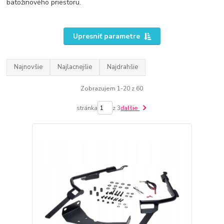
batožinového priestoru.
Upresniť parametre
Najnovšie
Najlacnejšie
Najdrahšie
Zobrazujem 1-20 z 60
stránka
z 3
ďalšie