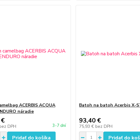
camelbag ACERBIS ACQUA
Batoh na batoh Acerbis X
NDURO náradie
 €
93,40 €
3-7 dní
bez DPH
75,93 €
bez DPH
Pridať do košíka
Pridať do koš