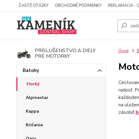
ČASTÉ OTÁZKY
OBCHODNÉ PODMIENKY
REKLAMÁCIA - 
PRÍSLUŠENSTVO A DIELY
Úvod
B
PRE MOTORKY
Moto
Batohy
Cestovani
Horký
radosť. P
každoden
Alpinestar
na uložen
Kappa
zásobiť
b
Kričanie
Ogio