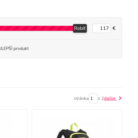
Robiť
€
JLEPŠÍ produkt
stránka
z 2
ďalšie