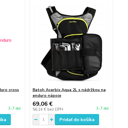
uro cross
Batoh Acerbis Aqua 2L s nádržkou na
enduro nápoje
69,06 €
3-7 dní
3-7 dní
56,14 €
bez DPH
íka
Pridať do košíka