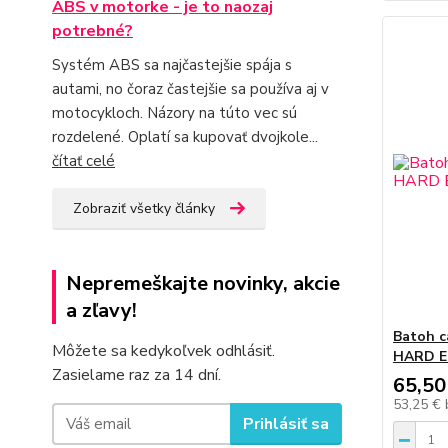
ABS v motorke - je to naozaj
potrebné?
Systém ABS sa najčastejšie spája s
autami, no čoraz častejšie sa používa aj v
motocykloch. Názory na túto vec sú
rozdelené. Oplatí sa kupovať dvojkole...
čítať celé
Zobraziť všetky články
Nepremeškajte novinky, akcie
a zľavy!
Batoh 
Môžete sa kedykoľvek odhlásiť.
HARD E
Zasielame raz za 14 dní.
65,50
53,25 €
Prihlásiť sa