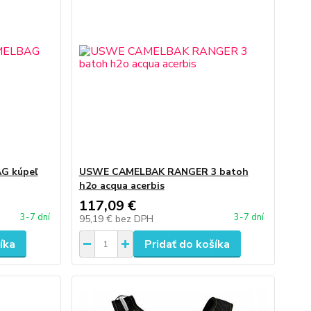
G kúpeľ
USWE CAMELBAK RANGER 3 batoh
h2o acqua acerbis
117,09 €
3-7 dní
3-7 dní
95,19 €
bez DPH
íka
Pridať do košíka