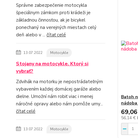
Správne zabezpečenie motocykla
špeciálnym zámkom proti krádeži je
základnou činnosťou, ak je bicykel
ponechaný na verejných miestach celý
deň alebo v ...
čítať celé
13.07.2022
Motocykle
Stojany na motocykle. Ktorý si
vybrať?
Zdvihák na motorku je nepostrádateľným
vybavením každej domácej garáže alebo
dielne. Umožní nám robiť viac i menej
Batoh n
nádoba 
náročné opravy alebo nám pomôže umy...
69,06
čítať celé
56,14 €
13.07.2022
Motocykle