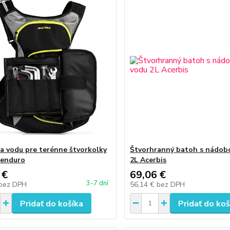
a vodu pre terénne štvorkolky
Štvorhranný batoh s nádob
 enduro
2L Acerbis
 €
69,06 €
3-7 dní
bez DPH
56,14 €
bez DPH
Pridať do košíka
Pridať do koš