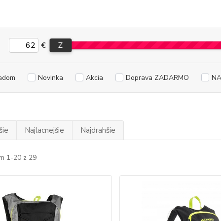
€
Z
adom
Novinka
Akcia
Doprava ZADARMO
NA
šie
Najlacnejšie
Najdrahšie
m 1-20 z 29