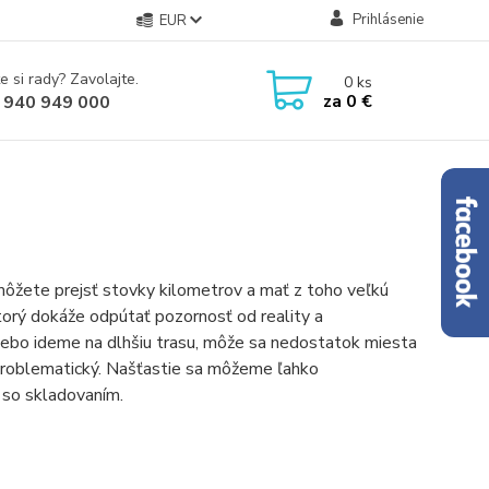
Prihlásenie
EUR
e si rady? Zavolajte.
0
ks
za
0 €
 940 949 000
ôžete prejsť stovky kilometrov a mať z toho veľkú
ktorý dokáže odpútať pozornosť od reality a
ebo ideme na dlhšiu trasu, môže sa nedostatok miesta
 problematický. Našťastie sa môžeme ľahko
y so skladovaním.