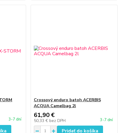
-STORM
Crossový enduro batoh ACERBIS
ACQUA Camelbag 2l
61,90 €
3-7 dní
3-7 dní
50,33 €
bez DPH
íka
Pridať do košíka