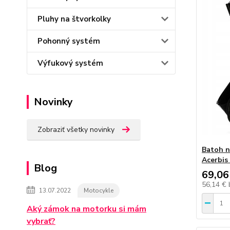
Pluhy na štvorkolky
Pohonný systém
Výfukový systém
Novinky
Zobraziť všetky novinky
Batoh n
Acerbis
Blog
69,06
56,14 €
13.07.2022
Motocykle
Aký zámok na motorku si mám
vybrať?