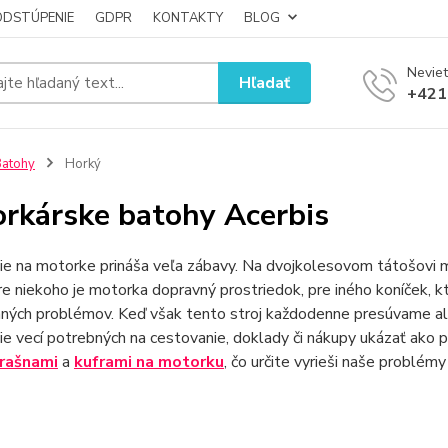
ODSTÚPENIE
GDPR
KONTAKTY
BLOG
Neviet
Hľadať
+421
atohy
Horký
rkárske batohy Acerbis
e na motorke prináša veľa zábavy. Na dvojkolesovom tátošovi m
re niekoho je motorka dopravný prostriedok, pre iného koníček, 
ných problémov. Keď však tento stroj každodenne presúvame al
ie vecí potrebných na cestovanie, doklady či nákupy ukázať ako
rašnami
a
kuframi na motorku
, čo určite vyrieši naše problém