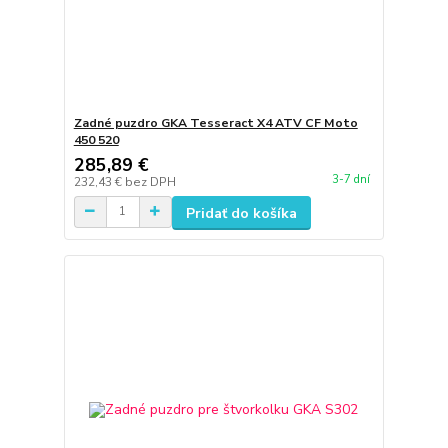
Zadné puzdro GKA Tesseract X4 ATV CF Moto
450 520
285,89 €
3-7 dní
232,43 €
bez DPH
Pridať do košíka