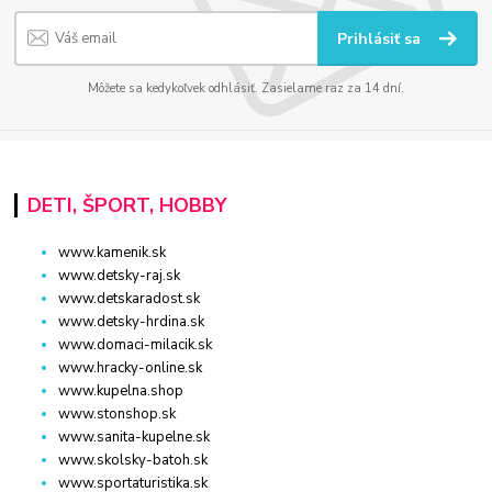
Prihlásiť sa
Môžete sa kedykoľvek odhlásiť. Zasielame raz za 14 dní.
DETI, ŠPORT, HOBBY
www.kamenik.sk
www.detsky-raj.sk
www.detskaradost.sk
www.detsky-hrdina.sk
www.domaci-milacik.sk
www.hracky-online.sk
www.kupelna.shop
www.stonshop.sk
www.sanita-kupelne.sk
www.skolsky-batoh.sk
www.sportaturistika.sk