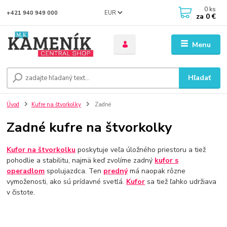
0
ks
EUR
+421 940 949 000
za
0 €
Menu
Hľadať
Úvod
Kufre na štvorkolky
Zadné
Zadné kufre na štvorkolky
Kufor na štvorkolku
poskytuje veľa úložného priestoru a tiež
pohodlie a stabilitu, najmä keď zvolíme zadný
kufor s
operadlom
spolujazdca. Ten
predný
má naopak rôzne
vymoženosti, ako sú prídavné svetlá.
Kufor
sa tiež ľahko udržiava
v čistote.