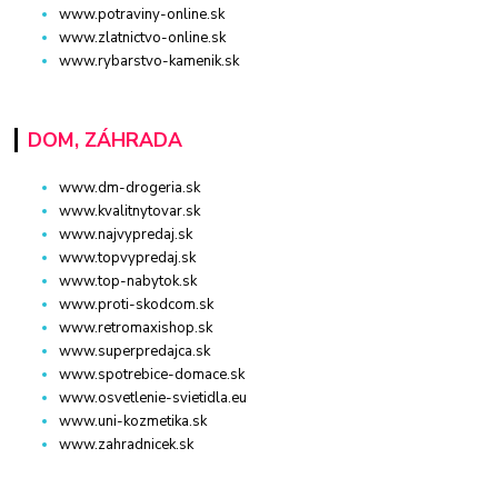
www.potraviny-online.sk
www.zlatnictvo-online.sk
www.rybarstvo-kamenik.sk
DOM, ZÁHRADA
www.dm-drogeria.sk
www.kvalitnytovar.sk
www.najvypredaj.sk
www.topvypredaj.sk
www.top-nabytok.sk
www.proti-skodcom.sk
www.retromaxishop.sk
www.superpredajca.sk
www.spotrebice-domace.sk
www.osvetlenie-svietidla.eu
www.uni-kozmetika.sk
www.zahradnicek.sk