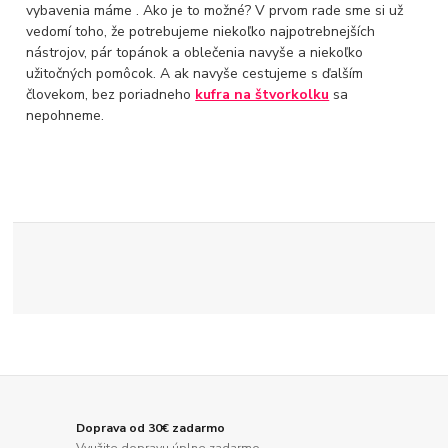
vybavenia máme . Ako je to možné? V prvom rade sme si už
vedomí toho, že potrebujeme niekoľko najpotrebnejších
nástrojov, pár topánok a oblečenia navyše a niekoľko
užitočných pomôcok. A ak navyše cestujeme s ďalším
človekom, bez poriadneho
kufra na štvorkolku
sa
nepohneme.
Doprava od 30€ zadarmo
Využite dopravu úplne zadarmo