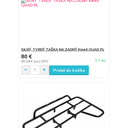
SILNÝ, TVRDÝ TAŠKA NA ZADNÝ Kmeň QUAD PL
80 €
3-7 dní
65,04 €
bez DPH
Pridať do košíka