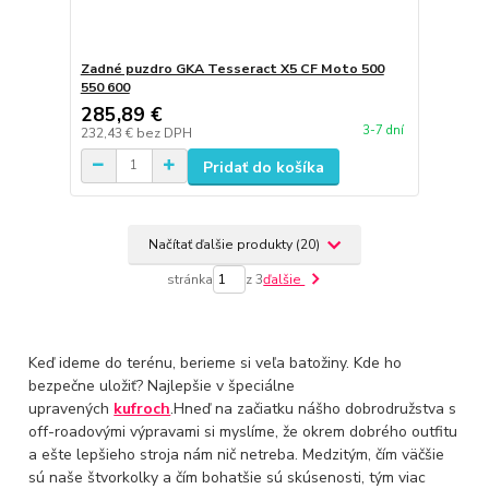
Zadné puzdro GKA Tesseract X5 CF Moto 500
550 600
285,89 €
3-7 dní
232,43 €
bez DPH
Pridať do košíka
Načítať ďalšie produkty (20)
stránka
z 3
ďalšie
Keď ideme do terénu, berieme si veľa batožiny. Kde ho
bezpečne uložiť? Najlepšie v špeciálne
upravených
kufroch
.Hneď na začiatku nášho dobrodružstva s
off-roadovými výpravami si myslíme, že okrem dobrého outfitu
a ešte lepšieho stroja nám nič netreba. Medzitým, čím väčšie
sú naše štvorkolky a čím bohatšie sú skúsenosti, tým viac