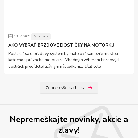
13.
7.
2022
Motocykle
AKO VYBRAŤ BRZDOVÉ DOŠTIČKY NA MOTORKU
Postarať sa o brzdový systém by malo byť samozrejmosťou
každého správneho motorkára. Vhodným výberom brzdových
doštičiek predídete fatálnym následkom,...
čítať celé
Zobraziť všetky články
Nepremeškajte novinky, akcie a
zľavy!