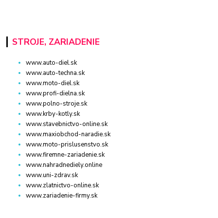
STROJE, ZARIADENIE
www.auto-diel.sk
www.auto-techna.sk
www.moto-diel.sk
www.profi-dielna.sk
www.polno-stroje.sk
www.krby-kotly.sk
www.stavebnictvo-online.sk
www.maxiobchod-naradie.sk
www.moto-prislusenstvo.sk
www.firemne-zariadenie.sk
www.nahradnediely.online
www.uni-zdrav.sk
www.zlatnictvo-online.sk
www.zariadenie-firmy.sk