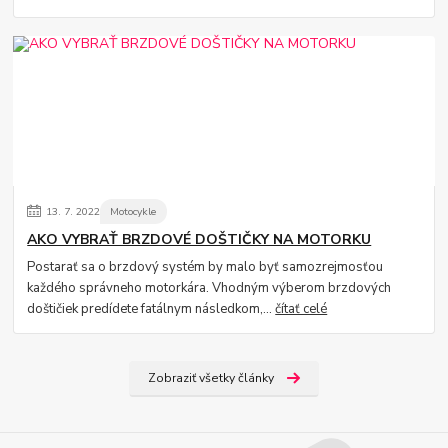
13.
7.
2022
Motocykle
AKO VYBRAŤ BRZDOVÉ DOŠTIČKY NA MOTORKU
Postarať sa o brzdový systém by malo byť samozrejmosťou
každého správneho motorkára. Vhodným výberom brzdových
doštičiek predídete fatálnym následkom,...
čítať celé
Zobraziť všetky články