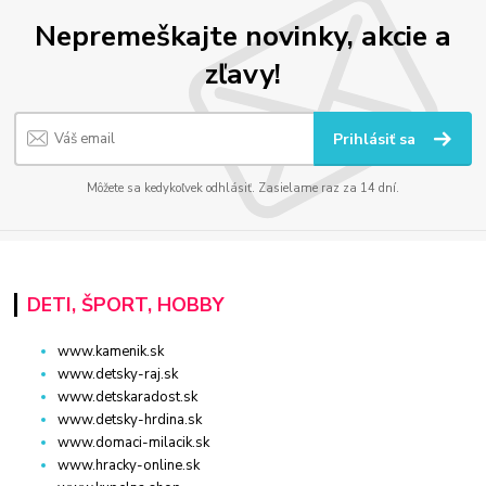
Nepremeškajte novinky, akcie a
zľavy!
Prihlásiť sa
Môžete sa kedykoľvek odhlásiť. Zasielame raz za 14 dní.
DETI, ŠPORT, HOBBY
www.kamenik.sk
www.detsky-raj.sk
www.detskaradost.sk
www.detsky-hrdina.sk
www.domaci-milacik.sk
www.hracky-online.sk