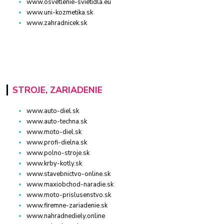
www.osvetlenie-svietidla.eu
www.uni-kozmetika.sk
www.zahradnicek.sk
STROJE, ZARIADENIE
www.auto-diel.sk
www.auto-techna.sk
www.moto-diel.sk
www.profi-dielna.sk
www.polno-stroje.sk
www.krby-kotly.sk
www.stavebnictvo-online.sk
www.maxiobchod-naradie.sk
www.moto-prislusenstvo.sk
www.firemne-zariadenie.sk
www.nahradnediely.online