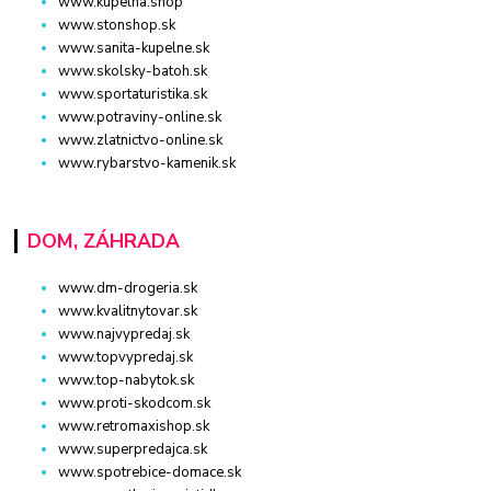
www.kupelna.shop
www.stonshop.sk
www.sanita-kupelne.sk
www.skolsky-batoh.sk
www.sportaturistika.sk
www.potraviny-online.sk
www.zlatnictvo-online.sk
www.rybarstvo-kamenik.sk
DOM, ZÁHRADA
www.dm-drogeria.sk
www.kvalitnytovar.sk
www.najvypredaj.sk
www.topvypredaj.sk
www.top-nabytok.sk
www.proti-skodcom.sk
www.retromaxishop.sk
www.superpredajca.sk
www.spotrebice-domace.sk