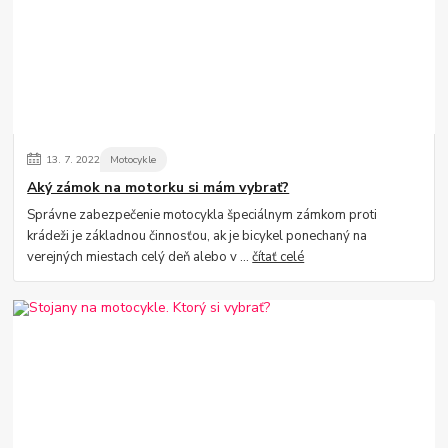
13.
7.
2022
Motocykle
Aký zámok na motorku si mám vybrať?
Správne zabezpečenie motocykla špeciálnym zámkom proti
krádeži je základnou činnosťou, ak je bicykel ponechaný na
verejných miestach celý deň alebo v ...
čítať celé