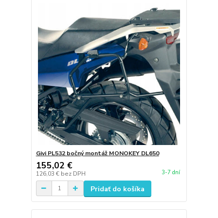
Givi PL532 bočný montáž MONOKEY DL650
155,02 €
3-7 dní
126,03 €
bez DPH
Pridať do košíka