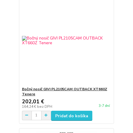
Bočný nosič GIVI PL2105CAM OUTBACK XT660Z
Tenere
202,01 €
3-7 dní
164,24 €
bez DPH
Pridať do košíka