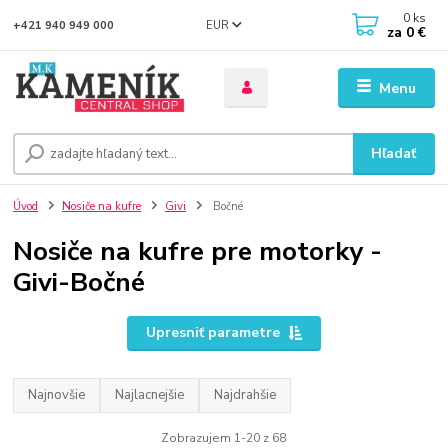
0
ks
EUR
+421 940 949 000
za
0 €
Menu
Hľadať
Úvod
Nosiče na kufre
Givi
Bočné
Nosiče na kufre pre motorky -
Givi-Bočné
Upresniť parametre
Najnovšie
Najlacnejšie
Najdrahšie
Zobrazujem 1-20 z 68