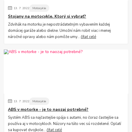
13.
7.
2022
Motocykle
Stojany na motocykle. Ktorý si vybrať?
Zdvihák na motorku je nepostrádateľným vybavením každej
domácej garáže alebo dielne. Umožní nám robiť viac i menej
náročné opravy alebo nám pomôže umy...
čítať celé
13.
7.
2022
Motocykle
ABS v motorke - je to naozaj potrebné?
Systém ABS sa najčastejšie spája s autami, no čoraz častejšie sa
používa aj v motocykloch. Názory na túto vec sú rozdelené. Oplatí
sa kupovať dvojkole...
čítať celé