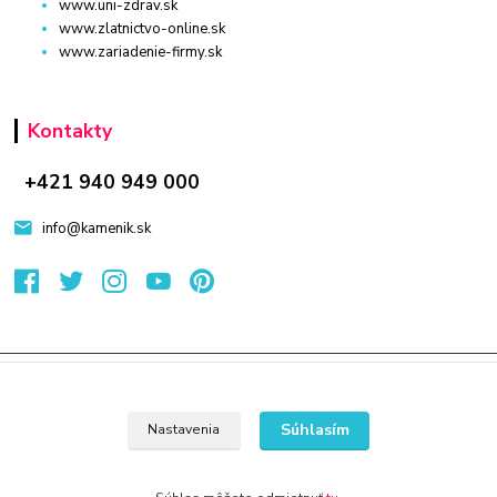
www.uni-zdrav.sk
www.zlatnictvo-online.sk
www.zariadenie-firmy.sk
Kontakty
+421 940 949 000
info@kamenik.sk
© 2024 Všetky práva vyhradené KAMENIK.SK
Vytvorené na
Eshop-rychlo.sk
Súhlasím
Nastavenia