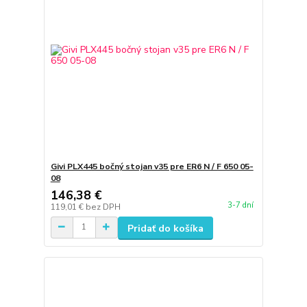
Givi PLX445 bočný stojan v35 pre ER6 N / F 650 05-
08
146,38 €
3-7 dní
119,01 €
bez DPH
Pridať do košíka