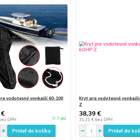
pre vodotesný vonkajší 60-100
Kryt pre vodotesné vonkajš
Z
 €
38,39 €
3-7 dní
bez DPH
31,21 €
bez DPH
Pridať do košíka
Pridať do koš