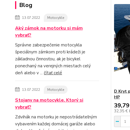
Blog
13.07.2022
Motocykle
Aký zámok na motorku si mám
vybrať?
Správne zabezpečenie motocykla
špeciálnym zámkom proti krádeži je
základnou činnosťou, ak je bicykel
ponechaný na verejných miestach celý
deň alebo v ...
čítať celé
13.07.2022
Motocykle
D Kryt 
HP
Stojany na motocykle. Ktorý si
39,79
vybrať?
32,35 €
Zdvihák na motorku je nepostrádateľným
vybavením každej domácej garáže alebo