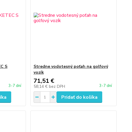
C S
Stredne vodotesný poťah na golfový
vozík
71,51 €
3-7 dní
3-7 dní
58,14 €
bez DPH
íka
Pridať do košíka