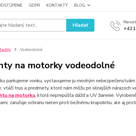
ODSTÚPENIE
GDPR
KONTAKTY
BLOG
Neviet
Hľadať
+421
lachty
Vodeodolné
hty na motorky vodeodolné
ku parkujeme vonku, vystavujeme ju mnohým nebezpečenstvám – 
e, vtáčí trus a predmety, ktoré nám môžu pri silnejších nárazoch
htu na motorku
, ktorá neprepúšťa dážď a UV žiarenie. Vyrobe
ami, zaručuje ochranu nielen proti bežnému krupobitiu, ale aj pro