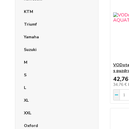
KTM
Triumf
Yamaha
Suzuki
M
VODote
s puzdr
S
42,76
34,76 €
L
XL
XXL
Oxford