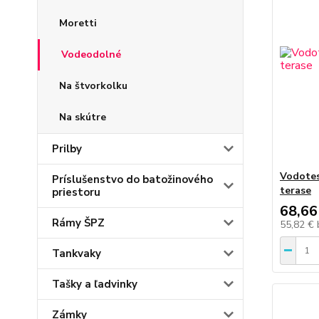
Moretti
Vodeodolné
Na štvorkolku
Na skútre
Prilby
Vodotes
Príslušenstvo do batožinového
terase
priestoru
68,66
Rámy ŠPZ
55,82 €
Tankvaky
Tašky a ľadvinky
Zámky