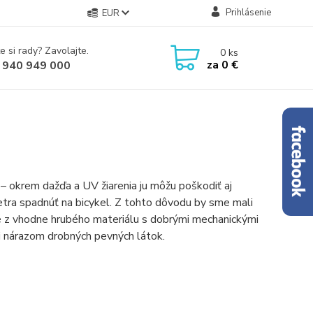
Prihlásenie
EUR
e si rady? Zavolajte.
0
ks
za
0 €
 940 949 000
okrem dažďa a UV žiarenia ju môžu poškodiť aj
 vetra spadnúť na bicykel. Z tohto dôvodu by sme mali
né z vhodne hrubého materiálu s dobrými mechanickými
ti nárazom drobných pevných látok.