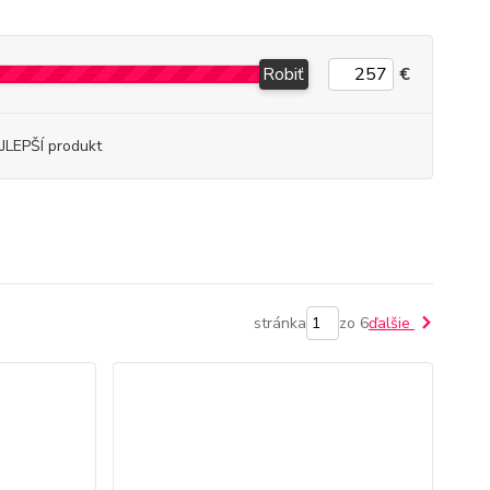
Robiť
€
JLEPŠÍ produkt
stránka
zo 6
ďalšie