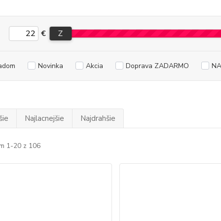
€
Z
adom
Novinka
Akcia
Doprava ZADARMO
NA
šie
Najlacnejšie
Najdrahšie
m 1-20 z 106