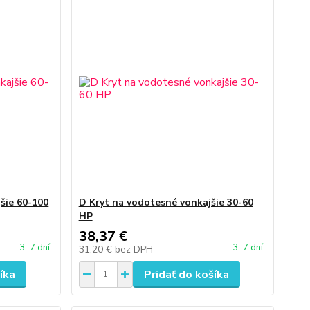
šie 60-100
D Kryt na vodotesné vonkajšie 30-60
HP
38,37 €
3-7 dní
3-7 dní
31,20 €
bez DPH
íka
Pridať do košíka