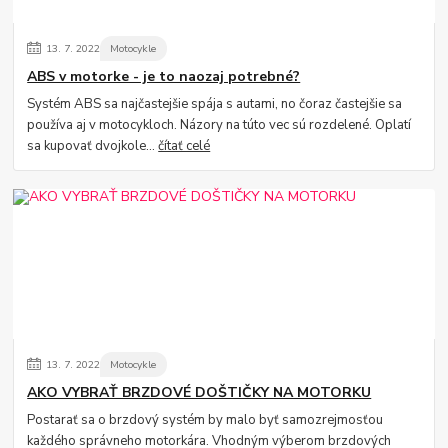
13.
7.
2022
Motocykle
ABS v motorke - je to naozaj potrebné?
Systém ABS sa najčastejšie spája s autami, no čoraz častejšie sa
používa aj v motocykloch. Názory na túto vec sú rozdelené. Oplatí
sa kupovať dvojkole...
čítať celé
13.
7.
2022
Motocykle
AKO VYBRAŤ BRZDOVÉ DOŠTIČKY NA MOTORKU
Postarať sa o brzdový systém by malo byť samozrejmosťou
každého správneho motorkára. Vhodným výberom brzdových