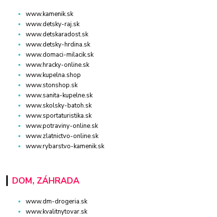
www.kamenik.sk
www.detsky-raj.sk
www.detskaradost.sk
www.detsky-hrdina.sk
www.domaci-milacik.sk
www.hracky-online.sk
www.kupelna.shop
www.stonshop.sk
www.sanita-kupelne.sk
www.skolsky-batoh.sk
www.sportaturistika.sk
www.potraviny-online.sk
www.zlatnictvo-online.sk
www.rybarstvo-kamenik.sk
DOM, ZÁHRADA
www.dm-drogeria.sk
www.kvalitnytovar.sk