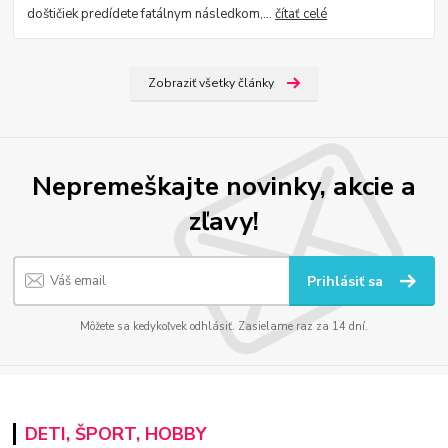
doštičiek predídete fatálnym následkom,...
čítať celé
Zobraziť všetky články
Nepremeškajte novinky, akcie a
zľavy!
Prihlásiť sa
Môžete sa kedykoľvek odhlásiť. Zasielame raz za 14 dní.
DETI, ŠPORT, HOBBY