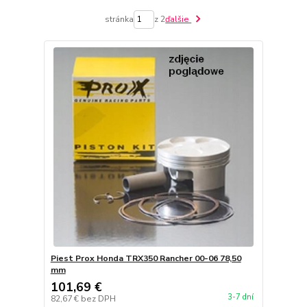
stránka
z 2
ďalšie
Piest Prox Honda TRX350 Rancher 00-06 78,50
mm
101,69 €
3-7 dní
82,67 €
bez DPH