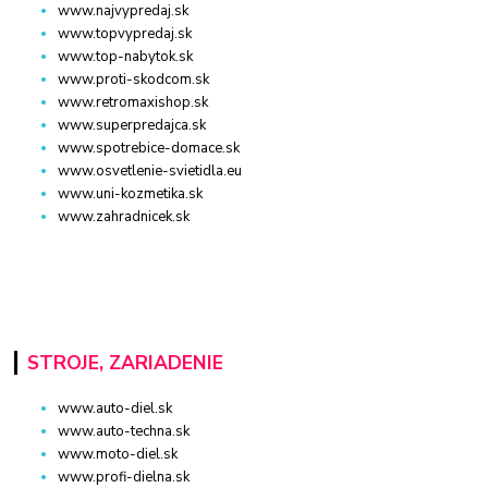
www.najvypredaj.sk
www.topvypredaj.sk
www.top-nabytok.sk
www.proti-skodcom.sk
www.retromaxishop.sk
www.superpredajca.sk
www.spotrebice-domace.sk
www.osvetlenie-svietidla.eu
www.uni-kozmetika.sk
www.zahradnicek.sk
STROJE, ZARIADENIE
www.auto-diel.sk
www.auto-techna.sk
www.moto-diel.sk
www.profi-dielna.sk