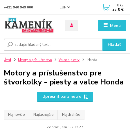
0
ks
EUR
+421 940 949 000
za
0 €
Menu
Hľadať
Úvod
Motory a príslušenstvo
Valce a piesty
Honda
Motory a príslušenstvo pre
štvorkolky - piesty a valce Honda
Upresniť parametre
Najnovšie
Najlacnejšie
Najdrahšie
Zobrazujem 1-20 z 27