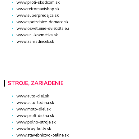
www.proti-skodcom.sk
www.retromaxishop.sk
www.superpredajca.sk
www.spotrebice-domace.sk
www.osvetlenie-svietidla.eu
www.uni-kozmetika.sk
www.zahradnicek.sk
STROJE, ZARIADENIE
www.auto-diel.sk
www.auto-techna.sk
www.moto-diel.sk
www.profi-dielna.sk
www.polno-stroje.sk
www.krby-kotly.sk
www.stavebnictvo-online.sk