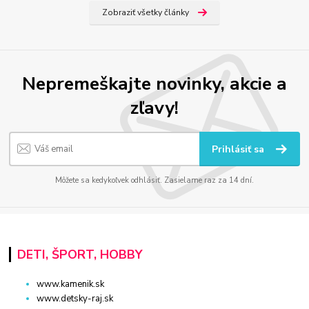
Zobraziť všetky články
Nepremeškajte novinky, akcie a
zľavy!
Prihlásiť sa
Môžete sa kedykoľvek odhlásiť. Zasielame raz za 14 dní.
DETI, ŠPORT, HOBBY
www.kamenik.sk
www.detsky-raj.sk