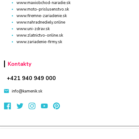
www.maxiobchod-naradie.sk
www.moto-prislusenstvo.sk
www.firemne-zariadenie.sk
www.nahradnediely.online
www.uni-zdrav.sk
www.zlatnictvo-online.sk
www.zariadenie-firmy.sk
Kontakty
+421 940 949 000
info@kamenik.sk
© 2024 Všetky práva vyhradené KAMENIK.SK