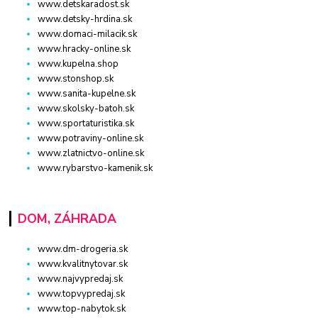
www.detskaradost.sk
www.detsky-hrdina.sk
www.domaci-milacik.sk
www.hracky-online.sk
www.kupelna.shop
www.stonshop.sk
www.sanita-kupelne.sk
www.skolsky-batoh.sk
www.sportaturistika.sk
www.potraviny-online.sk
www.zlatnictvo-online.sk
www.rybarstvo-kamenik.sk
DOM, ZÁHRADA
www.dm-drogeria.sk
www.kvalitnytovar.sk
www.najvypredaj.sk
www.topvypredaj.sk
www.top-nabytok.sk