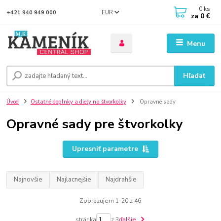
0
ks
EUR
+421 940 949 000
za
0 €
Menu
Hľadať
Úvod
Ostatné doplnky a diely na štvorkolky
Opravné sady
Opravné sady pre štvorkolky
Upresniť parametre
Najnovšie
Najlacnejšie
Najdrahšie
Zobrazujem 1-20 z 46
stránka
z 3
ďalšie