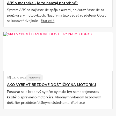
ABS v motorke - je to naozaj potrebné?
Systém ABS sa najčastejšie spája s autami, no čoraz častejšie sa
používa aj v motocykloch. Názory na túto vec sú rozdelené. Oplatí
sa kupovať dvojkole...
čítať celé
13.
7.
2022
Motocykle
AKO VYBRAŤ BRZDOVÉ DOŠTIČKY NA MOTORKU
Postarať sa o brzdový systém by malo byť samozrejmosťou
každého správneho motorkára. Vhodným výberom brzdových
doštičiek predídete fatálnym následkom,...
čítať celé