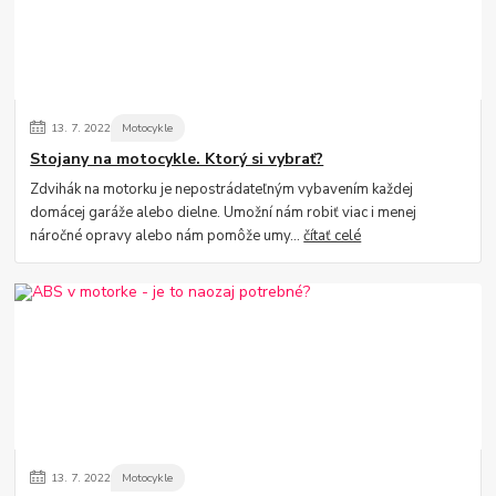
13.
7.
2022
Motocykle
Stojany na motocykle. Ktorý si vybrať?
Zdvihák na motorku je nepostrádateľným vybavením každej
domácej garáže alebo dielne. Umožní nám robiť viac i menej
náročné opravy alebo nám pomôže umy...
čítať celé
13.
7.
2022
Motocykle