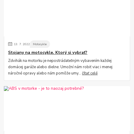
13.
7.
2022
Motocykle
Stojany na motocykle. Ktorý si vybrať?
Zdvihák na motorku je nepostrádateľným vybavením každej
domácej garáže alebo dielne. Umožní nám robiť viac i menej
náročné opravy alebo nám pomôže umy...
čítať celé