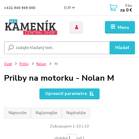
0
ks
EUR
+421 940 949 000
za
0 €
Menu
Hľadať
Úvod
Prilby
Nolan
M
Prilby na motorku - Nolan M
Upresniť parametre
Najnovšie
Najlacnejšie
Najdrahšie
Zobrazujem 1-10 z 10
stránka
od 1