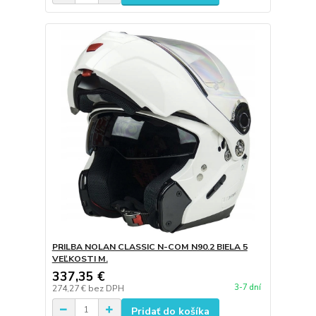
PRILBA NOLAN CLASSIC N-COM N90.2 BIELA 5
VEĽKOSTI M.
337,35 €
3-7 dní
274,27 €
bez DPH
Pridať do košíka