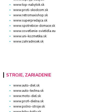
www.top-nabytok.sk
www.proti-skodcom.sk
www.retromaxishop.sk
www.superpredajca.sk
www.spotrebice-domace.sk
www.osvetlenie-svietidla.eu
www.uni-kozmetika.sk
www.zahradnicek.sk
STROJE, ZARIADENIE
www.auto-diel.sk
www.auto-techna.sk
www.moto-diel.sk
www.profi-dielna.sk
www.polno-stroje.sk
www.krby-kotly.sk