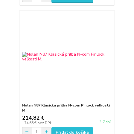
Nolan N87 Klasická prilba N-com Pinlock veľkosti
M.
214,82 €
3-7 dní
174,65 €
bez DPH
Pridať do košíka