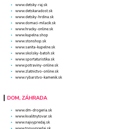
www.detsky-raj.sk
www.detskaradost.sk
www.detsky-hrdina.sk
www.domaci-milacik.sk
www.hracky-online.sk
www.kupelna.shop
www.stonshop.sk
www.sanita-kupelne.sk
www.skolsky-batoh.sk
www.sportaturistika.sk
www.potraviny-online.sk
www.zlatnictvo-online.sk
www.rybarstvo-kamenik.sk
DOM, ZÁHRADA
www.dm-drogeria.sk
www.kvalitnytovar.sk
www.najvypredaj.sk
www.topvypredaj.sk