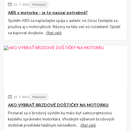
13.
7.
2022
Motocykle
ABS v motorke - je to naozaj potrebné?
Systém ABS sa najčastejšie spája s autami, no čoraz častejšie sa
používa aj v motocykloch. Názory na túto vec sú rozdelené. Oplatí
sa kupovať dvojkole...
čítať celé
13.
7.
2022
Motocykle
AKO VYBRAŤ BRZDOVÉ DOŠTIČKY NA MOTORKU
Postarať sa o brzdový systém by malo byť samozrejmosťou
každého správneho motorkára. Vhodným výberom brzdových
doštičiek predídete fatálnym následkom,...
čítať celé