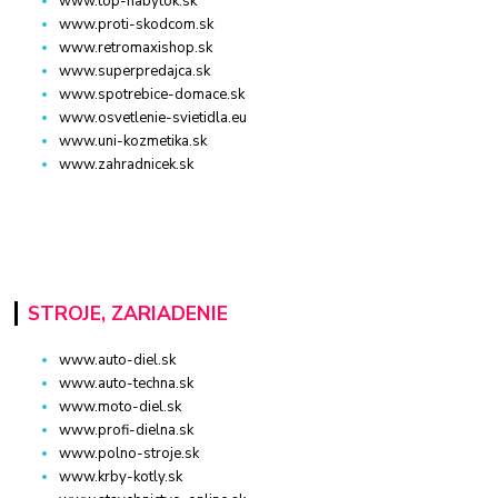
www.top-nabytok.sk
www.proti-skodcom.sk
www.retromaxishop.sk
www.superpredajca.sk
www.spotrebice-domace.sk
www.osvetlenie-svietidla.eu
www.uni-kozmetika.sk
www.zahradnicek.sk
STROJE, ZARIADENIE
www.auto-diel.sk
www.auto-techna.sk
www.moto-diel.sk
www.profi-dielna.sk
www.polno-stroje.sk
www.krby-kotly.sk