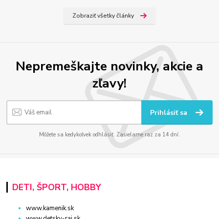
Zobraziť všetky články
Nepremeškajte novinky, akcie a
zľavy!
Prihlásiť sa
Môžete sa kedykoľvek odhlásiť. Zasielame raz za 14 dní.
DETI, ŠPORT, HOBBY
www.kamenik.sk
www.detsky-raj.sk