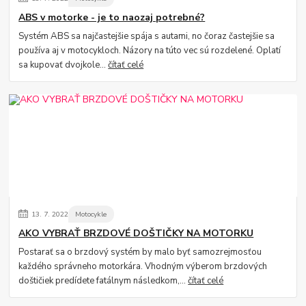
ABS v motorke - je to naozaj potrebné?
Systém ABS sa najčastejšie spája s autami, no čoraz častejšie sa
používa aj v motocykloch. Názory na túto vec sú rozdelené. Oplatí
sa kupovať dvojkole...
čítať celé
13.
7.
2022
Motocykle
AKO VYBRAŤ BRZDOVÉ DOŠTIČKY NA MOTORKU
Postarať sa o brzdový systém by malo byť samozrejmosťou
každého správneho motorkára. Vhodným výberom brzdových
doštičiek predídete fatálnym následkom,...
čítať celé