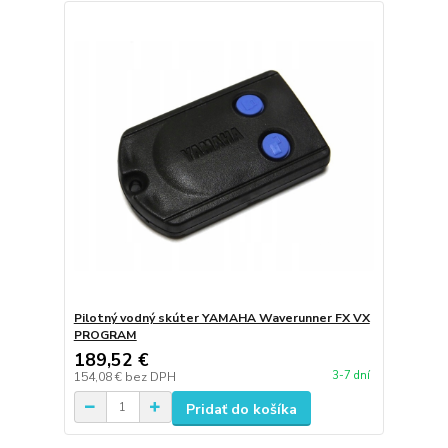
Pilotný vodný skúter YAMAHA Waverunner FX VX
PROGRAM
189,52 €
3-7 dní
154,08 €
bez DPH
Pridať do košíka