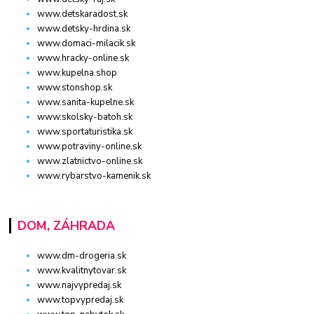
www.detskaradost.sk
www.detsky-hrdina.sk
www.domaci-milacik.sk
www.hracky-online.sk
www.kupelna.shop
www.stonshop.sk
www.sanita-kupelne.sk
www.skolsky-batoh.sk
www.sportaturistika.sk
www.potraviny-online.sk
www.zlatnictvo-online.sk
www.rybarstvo-kamenik.sk
DOM, ZÁHRADA
www.dm-drogeria.sk
www.kvalitnytovar.sk
www.najvypredaj.sk
www.topvypredaj.sk