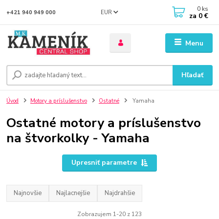
0
ks
EUR
+421 940 949 000
za
0 €
Menu
Hľadať
Úvod
Motory a príslušenstvo
Ostatné
Yamaha
Ostatné motory a príslušenstvo
na štvorkolky - Yamaha
Upresniť parametre
Najnovšie
Najlacnejšie
Najdrahšie
Zobrazujem 1-20 z 123