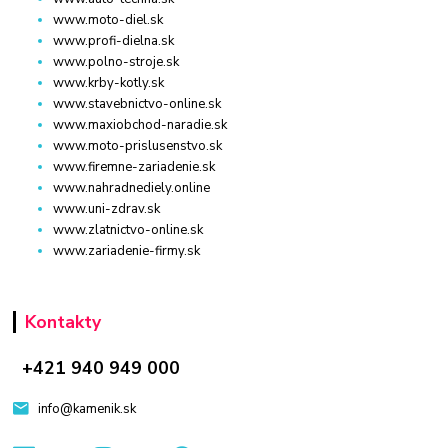
www.moto-diel.sk
www.profi-dielna.sk
www.polno-stroje.sk
www.krby-kotly.sk
www.stavebnictvo-online.sk
www.maxiobchod-naradie.sk
www.moto-prislusenstvo.sk
www.firemne-zariadenie.sk
www.nahradnediely.online
www.uni-zdrav.sk
www.zlatnictvo-online.sk
www.zariadenie-firmy.sk
Kontakty
+421 940 949 000
info@kamenik.sk