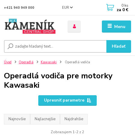
0
ks
EUR
+421 940 949 000
za
0 €
Menu
Hľadať
Úvod
Operadlá
Kawasaki
Operadlá vodiča
Operadlá vodiča pre motorky
Kawasaki
Upresniť parametre
Najnovšie
Najlacnejšie
Najdrahšie
Zobrazujem 1-2 z 2