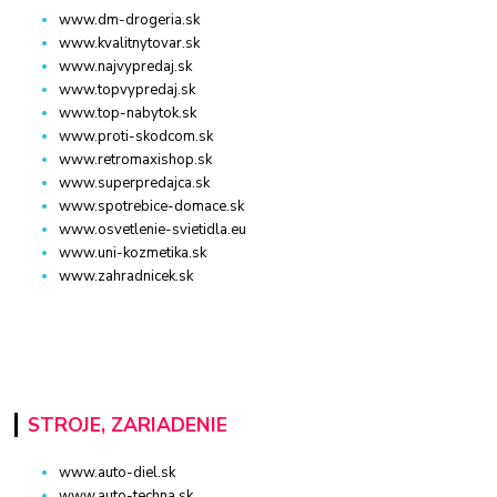
www.dm-drogeria.sk
www.kvalitnytovar.sk
www.najvypredaj.sk
www.topvypredaj.sk
www.top-nabytok.sk
www.proti-skodcom.sk
www.retromaxishop.sk
www.superpredajca.sk
www.spotrebice-domace.sk
www.osvetlenie-svietidla.eu
www.uni-kozmetika.sk
www.zahradnicek.sk
STROJE, ZARIADENIE
www.auto-diel.sk
www.auto-techna.sk