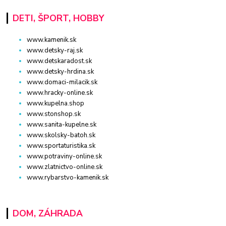
DETI, ŠPORT, HOBBY
www.kamenik.sk
www.detsky-raj.sk
www.detskaradost.sk
www.detsky-hrdina.sk
www.domaci-milacik.sk
www.hracky-online.sk
www.kupelna.shop
www.stonshop.sk
www.sanita-kupelne.sk
www.skolsky-batoh.sk
www.sportaturistika.sk
www.potraviny-online.sk
www.zlatnictvo-online.sk
www.rybarstvo-kamenik.sk
DOM, ZÁHRADA