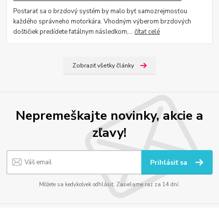
Postarať sa o brzdový systém by malo byť samozrejmosťou
každého správneho motorkára. Vhodným výberom brzdových
doštičiek predídete fatálnym následkom,...
čítať celé
Zobraziť všetky články
Nepremeškajte novinky, akcie a
zľavy!
Prihlásiť sa
Môžete sa kedykoľvek odhlásiť. Zasielame raz za 14 dní.