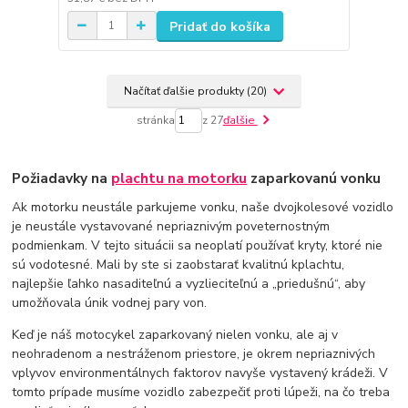
Pridať do košíka
Načítať ďalšie produkty (20)
stránka
z 27
ďalšie
Požiadavky na
plachtu na motorku
zaparkovanú vonku
Ak motorku neustále parkujeme vonku, naše dvojkolesové vozidlo
je neustále vystavované nepriaznivým poveternostným
podmienkam. V tejto situácii sa neoplatí používať kryty, ktoré nie
sú vodotesné. Mali by ste si zaobstarať kvalitnú kplachtu,
najlepšie ľahko nasaditeľnú a vyzlieciteľnú a „priedušnú“, aby
umožňovala únik vodnej pary von.
Keď je náš motocykel zaparkovaný nielen vonku, ale aj v
neohradenom a nestráženom priestore, je okrem nepriaznivých
vplyvov environmentálnych faktorov navyše vystavený krádeži. V
tomto prípade musíme vozidlo zabezpečiť proti lúpeži, na čo treba