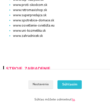
www.proti-skodcom.sk
www.retromaxishop.sk
www.superpredajca.sk
www.spotrebice-domace.sk
www.osvetlenie-svietidla.eu
www.uni-kozmetika.sk
www.zahradnicek.sk
STROJE, ZARIADENIE
www.auto-diel.sk
Súhlasím
www.auto-techna.sk
Nastavenia
www.moto-diel.sk
www.profi-dielna.sk
Súhlas môžete odmietnuť
tu
.
www.polno-stroje.sk
www.krby-kotly.sk