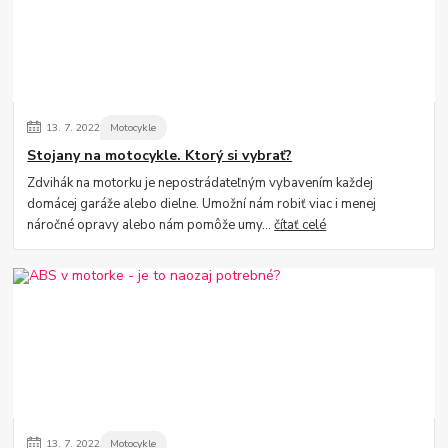
13.
7.
2022
Motocykle
Stojany na motocykle. Ktorý si vybrať?
Zdvihák na motorku je nepostrádateľným vybavením každej
domácej garáže alebo dielne. Umožní nám robiť viac i menej
náročné opravy alebo nám pomôže umy...
čítať celé
13.
7.
2022
Motocykle