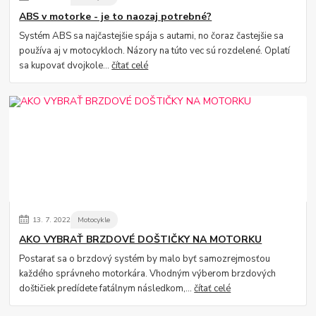
ABS v motorke - je to naozaj potrebné?
Systém ABS sa najčastejšie spája s autami, no čoraz častejšie sa
používa aj v motocykloch. Názory na túto vec sú rozdelené. Oplatí
sa kupovať dvojkole...
čítať celé
13.
7.
2022
Motocykle
AKO VYBRAŤ BRZDOVÉ DOŠTIČKY NA MOTORKU
Postarať sa o brzdový systém by malo byť samozrejmosťou
každého správneho motorkára. Vhodným výberom brzdových
doštičiek predídete fatálnym následkom,...
čítať celé