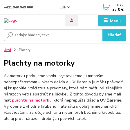
0
ks
EUR
+421 940 949 000
za
0 €
Menu
Hľadať
Úvod
Plachty
Plachty na motorky
Ak motorku parkujeme vonku, vystavujeme ju mnohým
nebezpečenstvám – okrem dažďa a UV žiarenia ju môžu poškodiť
aj krupobitie, vtáčí trus a predmety, ktoré nám môžu pri silnejších
nárazoch vetra spadnúť na bicykel. Z tohto dôvodu by sme mali
mať
plachtu na motorku
, ktorá neprepúšťa dážď a UV žiarenie.
Vyrobené z vhodne hrubého materiálu s dobrými mechanickými
vlastnosťami, zaručuje ochranu nielen proti bežnému krupobitiu,
ale aj proti nárazom drobných pevných látok.