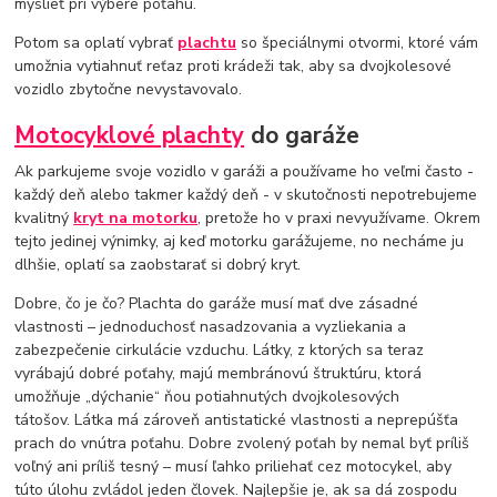
myslieť pri výbere poťahu.
Potom sa oplatí vybrať
plachtu
so špeciálnymi otvormi, ktoré vám
umožnia vytiahnuť reťaz proti krádeži tak, aby sa dvojkolesové
vozidlo zbytočne nevystavovalo.
Motocyklové plachty
do garáže
Ak parkujeme svoje vozidlo v garáži a používame ho veľmi často -
každý deň alebo takmer každý deň - v skutočnosti nepotrebujeme
kvalitný
kryt na motorku
, pretože ho v praxi nevyužívame. Okrem
tejto jedinej výnimky, aj keď motorku garážujeme, no necháme ju
dlhšie, oplatí sa zaobstarať si dobrý kryt.
Dobre, čo je čo? Plachta do garáže musí mať dve zásadné
vlastnosti – jednoduchosť nasadzovania a vyzliekania a
zabezpečenie cirkulácie vzduchu. Látky, z ktorých sa teraz
vyrábajú dobré poťahy, majú membránovú štruktúru, ktorá
umožňuje „dýchanie“ ňou potiahnutých dvojkolesových
tátošov. Látka má zároveň antistatické vlastnosti a neprepúšťa
prach do vnútra poťahu. Dobre zvolený poťah by nemal byť príliš
voľný ani príliš tesný – musí ľahko priliehať cez motocykel, aby
túto úlohu zvládol jeden človek. Najlepšie je, ak sa dá zospodu