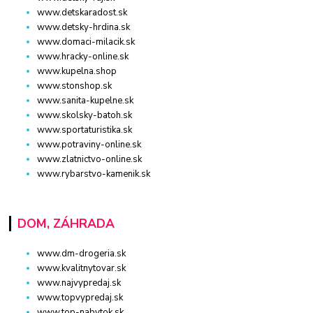
www.detskaradost.sk
www.detsky-hrdina.sk
www.domaci-milacik.sk
www.hracky-online.sk
www.kupelna.shop
www.stonshop.sk
www.sanita-kupelne.sk
www.skolsky-batoh.sk
www.sportaturistika.sk
www.potraviny-online.sk
www.zlatnictvo-online.sk
www.rybarstvo-kamenik.sk
DOM, ZÁHRADA
www.dm-drogeria.sk
www.kvalitnytovar.sk
www.najvypredaj.sk
www.topvypredaj.sk
www.top-nabytok.sk