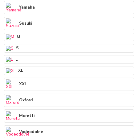
Yamaha
Suzuki
M
S
L
XL
XXL
Oxford
Moretti
Vodeodolné