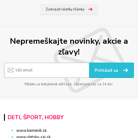
Zobraziť všetky články
Nepremeškajte novinky, akcie a
zľavy!
Prihlásiť sa
Môžete sa kedykoľvek odhlásiť. Zasielame raz za 14 dní.
DETI, ŠPORT, HOBBY
www.kamenik.sk
www.detsky-raj.sk