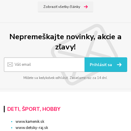
Zobraziť všetky články
Nepremeškajte novinky, akcie a
zľavy!
Prihlásiť sa
Môžete sa kedykoľvek odhlásiť. Zasielame raz za 14 dní.
DETI, ŠPORT, HOBBY
www.kamenik.sk
www.detsky-raj.sk