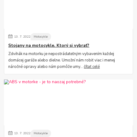
13.
7.
2022
Motocykle
Stojany na motocykle. Ktorý si vybrať?
Zdvihák na motorku je nepostrádateľným vybavením každej
domácej garáže alebo dielne. Umožní nám robiť viac i menej
náročné opravy alebo nám pomôže umy...
čítať celé
13.
7.
2022
Motocykle