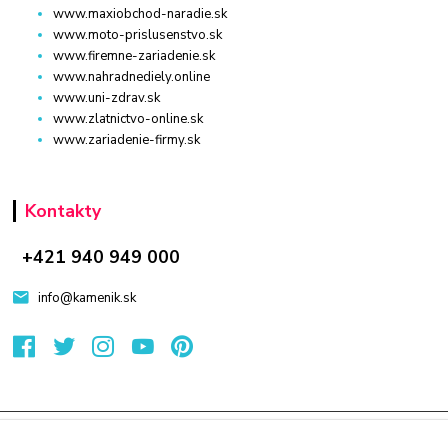
www.maxiobchod-naradie.sk
www.moto-prislusenstvo.sk
www.firemne-zariadenie.sk
www.nahradnediely.online
www.uni-zdrav.sk
www.zlatnictvo-online.sk
www.zariadenie-firmy.sk
Kontakty
+421 940 949 000
info@kamenik.sk
© 2024 Všetky práva vyhradené KAMENIK.SK