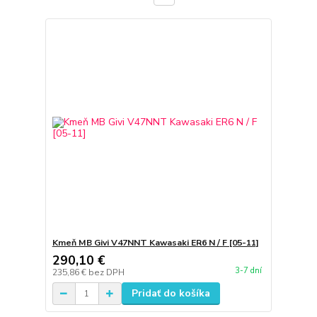
Kmeň MB Givi V47NNT Kawasaki ER6 N / F [05-11]
290,10 €
3-7 dní
235,86 €
bez DPH
Pridať do košíka