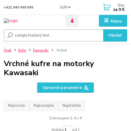
0
ks
EUR
+421 940 949 000
za
0 €
Menu
Hľadať
Úvod
Kufre
Kawasaki
Vrchné
Vrchné kufre na motorky
Kawasaki
Upresniť parametre
Najnovšie
Najlacnejšie
Najdrahšie
Zobrazujem 1-4 z 4
stránka
od 1