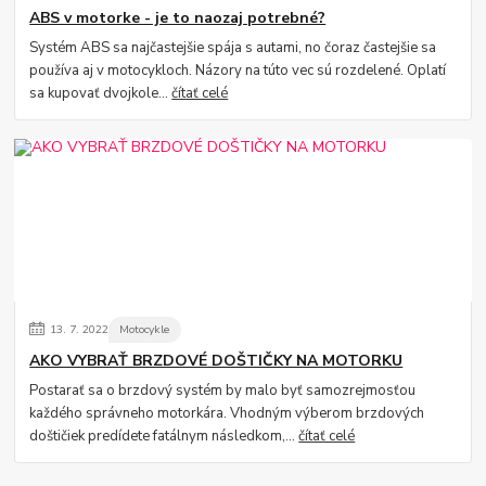
ABS v motorke - je to naozaj potrebné?
Systém ABS sa najčastejšie spája s autami, no čoraz častejšie sa
používa aj v motocykloch. Názory na túto vec sú rozdelené. Oplatí
sa kupovať dvojkole...
čítať celé
13.
7.
2022
Motocykle
AKO VYBRAŤ BRZDOVÉ DOŠTIČKY NA MOTORKU
Postarať sa o brzdový systém by malo byť samozrejmosťou
každého správneho motorkára. Vhodným výberom brzdových
doštičiek predídete fatálnym následkom,...
čítať celé