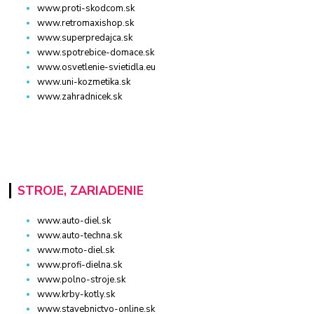
www.proti-skodcom.sk
www.retromaxishop.sk
www.superpredajca.sk
www.spotrebice-domace.sk
www.osvetlenie-svietidla.eu
www.uni-kozmetika.sk
www.zahradnicek.sk
STROJE, ZARIADENIE
www.auto-diel.sk
www.auto-techna.sk
www.moto-diel.sk
www.profi-dielna.sk
www.polno-stroje.sk
www.krby-kotly.sk
www.stavebnictvo-online.sk