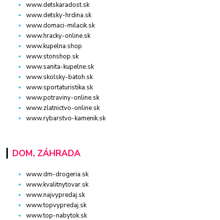
www.detskaradost.sk
www.detsky-hrdina.sk
www.domaci-milacik.sk
www.hracky-online.sk
www.kupelna.shop
www.stonshop.sk
www.sanita-kupelne.sk
www.skolsky-batoh.sk
www.sportaturistika.sk
www.potraviny-online.sk
www.zlatnictvo-online.sk
www.rybarstvo-kamenik.sk
DOM, ZÁHRADA
www.dm-drogeria.sk
www.kvalitnytovar.sk
www.najvypredaj.sk
www.topvypredaj.sk
www.top-nabytok.sk