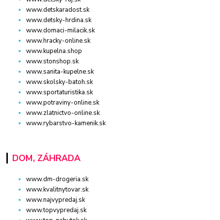
www.detskaradost.sk
www.detsky-hrdina.sk
www.domaci-milacik.sk
www.hracky-online.sk
www.kupelna.shop
www.stonshop.sk
www.sanita-kupelne.sk
www.skolsky-batoh.sk
www.sportaturistika.sk
www.potraviny-online.sk
www.zlatnictvo-online.sk
www.rybarstvo-kamenik.sk
DOM, ZÁHRADA
www.dm-drogeria.sk
www.kvalitnytovar.sk
www.najvypredaj.sk
www.topvypredaj.sk