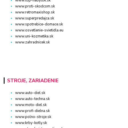
www.top-nabytok.sk
www.proti-skodcom.sk
www.retromaxishop.sk
www.superpredajca.sk
www.spotrebice-domace.sk
www.osvetlenie-svietidla.eu
www.uni-kozmetika.sk
www.zahradnicek.sk
STROJE, ZARIADENIE
www.auto-diel.sk
www.auto-techna.sk
www.moto-diel.sk
www.profi-dielna.sk
www.polno-stroje.sk
www.krby-kotly.sk