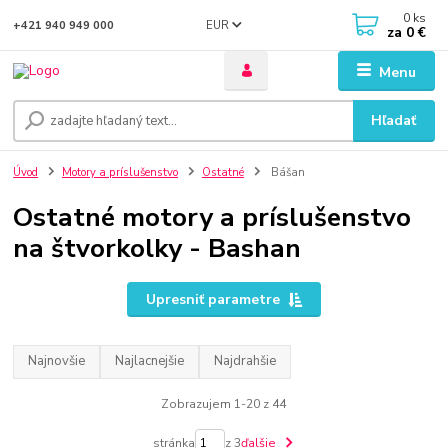
0
ks
EUR
+421 940 949 000
za
0 €
Menu
Hľadať
Úvod
Motory a príslušenstvo
Ostatné
Bášan
Ostatné motory a príslušenstvo
na štvorkolky - Bashan
Upresniť parametre
Najnovšie
Najlacnejšie
Najdrahšie
Zobrazujem 1-20 z 44
stránka
z 3
ďalšie