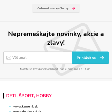
Zobraziť všetky články
Nepremeškajte novinky, akcie a
zľavy!
Prihlásiť sa
Môžete sa kedykoľvek odhlásiť. Zasielame raz za 14 dní.
DETI, ŠPORT, HOBBY
www.kamenik.sk
www.detsky-raj.sk