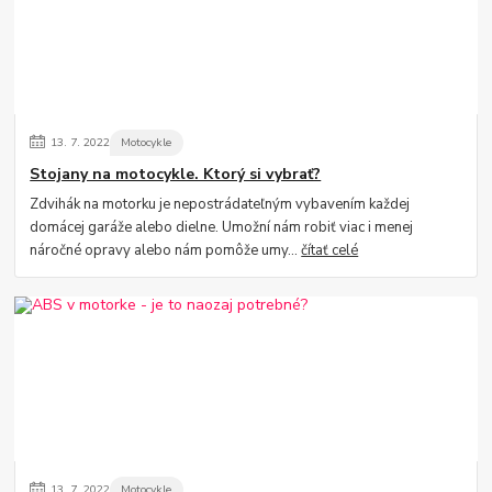
13.
7.
2022
Motocykle
Stojany na motocykle. Ktorý si vybrať?
Zdvihák na motorku je nepostrádateľným vybavením každej
domácej garáže alebo dielne. Umožní nám robiť viac i menej
náročné opravy alebo nám pomôže umy...
čítať celé
13.
7.
2022
Motocykle