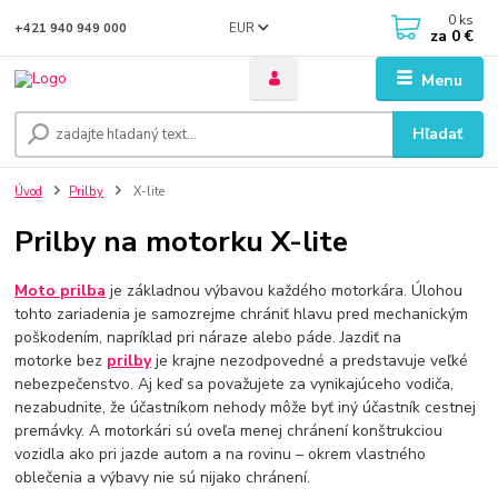
0
ks
EUR
+421 940 949 000
za
0 €
Menu
Hľadať
Úvod
Prilby
X-lite
Prilby na motorku X-lite
Moto prilba
je základnou výbavou každého motorkára. Úlohou
tohto zariadenia je samozrejme chrániť hlavu pred mechanickým
poškodením, napríklad pri náraze alebo páde. Jazdiť na
motorke bez
prilby
je krajne nezodpovedné a predstavuje veľké
nebezpečenstvo. Aj keď sa považujete za vynikajúceho vodiča,
nezabudnite, že účastníkom nehody môže byť iný účastník cestnej
premávky. A motorkári sú oveľa menej chránení konštrukciou
vozidla ako pri jazde autom a na rovinu – okrem vlastného
oblečenia a výbavy nie sú nijako chránení.