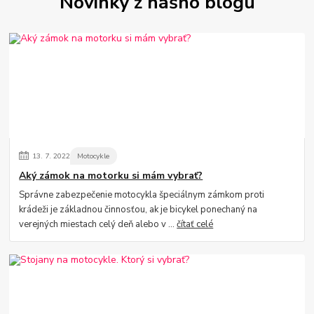
Novinky z nášho blogu
13.
7.
2022
Motocykle
Aký zámok na motorku si mám vybrať?
Správne zabezpečenie motocykla špeciálnym zámkom proti
krádeži je základnou činnosťou, ak je bicykel ponechaný na
verejných miestach celý deň alebo v ...
čítať celé