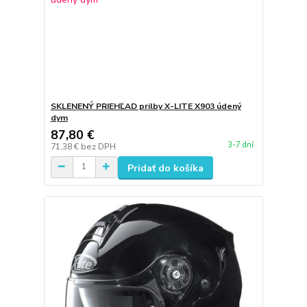
SKLENENÝ PRIEHĽAD prilby X-LITE X903 údený
dym
87,80 €
3-7 dní
71,38 €
bez DPH
Pridať do košíka