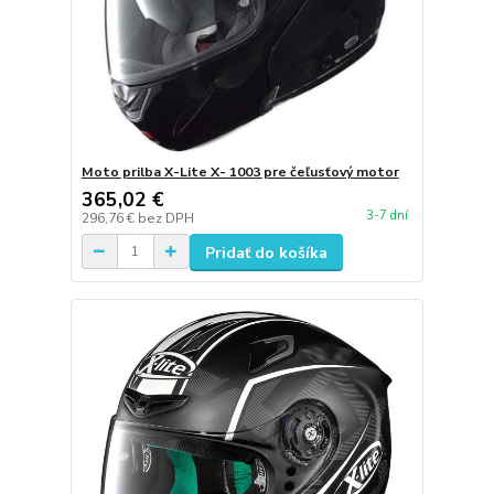
Moto prilba X-Lite X- 1003 pre čeľusťový motor
365,02 €
3-7 dní
296,76 €
bez DPH
Pridať do košíka