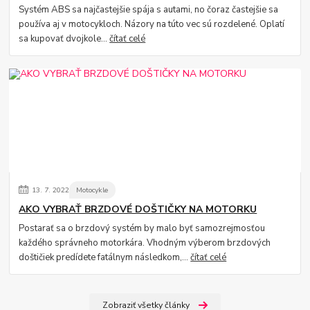
Systém ABS sa najčastejšie spája s autami, no čoraz častejšie sa
používa aj v motocykloch. Názory na túto vec sú rozdelené. Oplatí
sa kupovať dvojkole...
čítať celé
13.
7.
2022
Motocykle
AKO VYBRAŤ BRZDOVÉ DOŠTIČKY NA MOTORKU
Postarať sa o brzdový systém by malo byť samozrejmosťou
každého správneho motorkára. Vhodným výberom brzdových
doštičiek predídete fatálnym následkom,...
čítať celé
Zobraziť všetky články