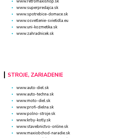
www.retromaxishop.sk
www.superpredajca.sk
www.spotrebice-domace.sk
www.osvetlenie-svietidla.eu
www.uni-kozmetika.sk
www.zahradnicek.sk
STROJE, ZARIADENIE
www.auto-diel.sk
www.auto-techna.sk
www.moto-diel.sk
www.profi-dielna.sk
www.polno-stroje.sk
www.krby-kotly.sk
www.stavebnictvo-online.sk
www.maxiobchod-naradie.sk