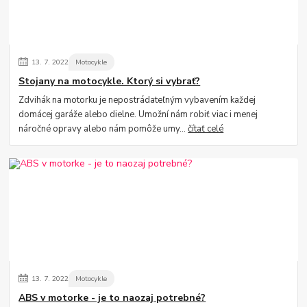
13.
7.
2022
Motocykle
Stojany na motocykle. Ktorý si vybrať?
Zdvihák na motorku je nepostrádateľným vybavením každej
domácej garáže alebo dielne. Umožní nám robiť viac i menej
náročné opravy alebo nám pomôže umy...
čítať celé
13.
7.
2022
Motocykle
ABS v motorke - je to naozaj potrebné?