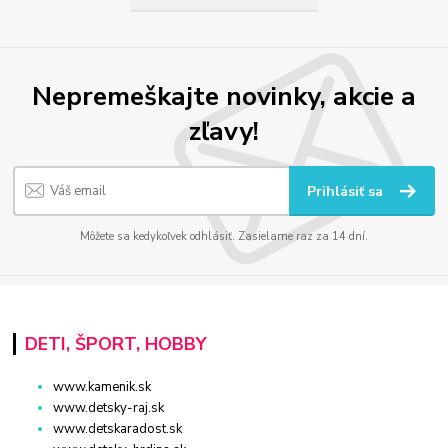
Nepremeškajte novinky, akcie a
zľavy!
Prihlásiť sa
Môžete sa kedykoľvek odhlásiť. Zasielame raz za 14 dní.
DETI, ŠPORT, HOBBY
www.kamenik.sk
www.detsky-raj.sk
www.detskaradost.sk