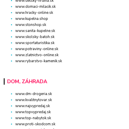
www.detsky-hrdina.sk
www.domaci-milacik.sk
www.hracky-online.sk
www.kupelna.shop
www.stonshop.sk
www.sanita-kupelne.sk
www.skolsky-batoh.sk
www.sportaturistika.sk
www.potraviny-online.sk
www.zlatnictvo-online.sk
www.rybarstvo-kamenik.sk
DOM, ZÁHRADA
www.dm-drogeria.sk
www.kvalitnytovar.sk
www.najvypredaj.sk
www.topvypredaj.sk
www.top-nabytok.sk
www.proti-skodcom.sk