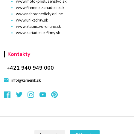
www.moto-prislusenstvo.sk
www.firemne-zariadenie.sk
www.nahradnediely.online
www.uni-zdrav.sk
www.zlatnictvo-online.sk
www.zariadenie-firmy.sk
Kontakty
+421 940 949 000
info@kamenik.sk
© 2024 Všetky práva vyhradené KAMENIK.SK
Vytvorené na
Eshop-rychlo.sk