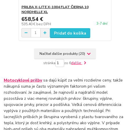
PRILBA X-LITE X-1004 FLAT ČIERNA 10
NORDHELLE XL
658,54 €
3-7 dní
535,40 €
bez DPH
Pridať do košíka
Načítať ďalšie produkty (20)
stránka
zo 6
ďalšie
Motocyklové prilby
sa dajú kúpiť za veľmi rozdielne ceny, takže
nákupná suma je často významným faktorom pri vašom
rozhodovaní. Je zaujímavé, že najnovší a najdrahší model
pozostáva z viac-menej rovnakých prvkov: škrupiny, výplne,
spojovacie prvky, priezor a podšívka. Veľká cenová diferenciácia
vyplýva z použitých materiálov a použitých technológií. Pri
lacnejších prilbách je škrupina vyrobená z plastu tvarovaného za
tepla, ktorý je dosť krehký, a polystyrénu ako výplne. V prípade
high-end prilieb sú oba materiály nahradené multikompozitom