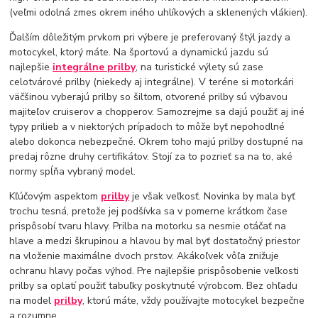
(veľmi odolná zmes okrem iného uhlíkových a sklenených vlákien).
Ďalším dôležitým prvkom pri výbere je preferovaný štýl jazdy a
motocykel, ktorý máte. Na športovú a dynamickú jazdu sú
najlepšie
integrálne prilby
, na turistické výlety sú zase
celotvárové prilby (niekedy aj integrálne). V teréne si motorkári
väčšinou vyberajú prilby so šiltom, otvorené prilby sú výbavou
majiteľov cruiserov a chopperov. Samozrejme sa dajú použiť aj iné
typy prilieb a v niektorých prípadoch to môže byť nepohodlné
alebo dokonca nebezpečné. Okrem toho majú prilby dostupné na
predaj rôzne druhy certifikátov. Stojí za to pozrieť sa na to, aké
normy spĺňa vybraný model.
Kľúčovým aspektom
prilby
je však veľkosť. Novinka by mala byť
trochu tesná, pretože jej podšívka sa v pomerne krátkom čase
prispôsobí tvaru hlavy. Prilba na motorku sa nesmie otáčať na
hlave a medzi škrupinou a hlavou by mal byť dostatočný priestor
na vloženie maximálne dvoch prstov. Akákoľvek vôľa znižuje
ochranu hlavy počas výhod. Pre najlepšie prispôsobenie veľkosti
prilby sa oplatí použiť tabuľky poskytnuté výrobcom. Bez ohľadu
na model
prilby
, ktorú máte, vždy používajte motocykel bezpečne
a rozumne.