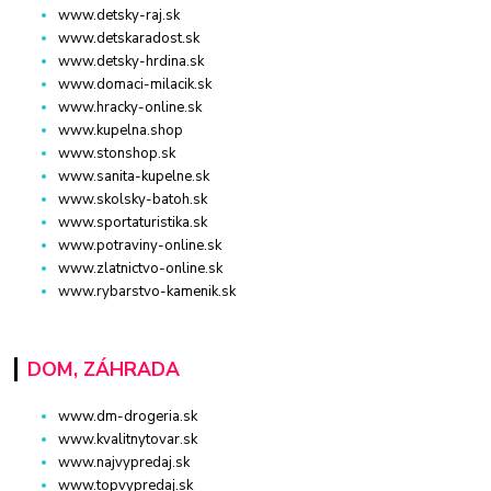
www.detsky-raj.sk
www.detskaradost.sk
www.detsky-hrdina.sk
www.domaci-milacik.sk
www.hracky-online.sk
www.kupelna.shop
www.stonshop.sk
www.sanita-kupelne.sk
www.skolsky-batoh.sk
www.sportaturistika.sk
www.potraviny-online.sk
www.zlatnictvo-online.sk
www.rybarstvo-kamenik.sk
DOM, ZÁHRADA
www.dm-drogeria.sk
www.kvalitnytovar.sk
www.najvypredaj.sk
www.topvypredaj.sk