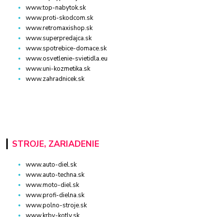
www.top-nabytok.sk
www.proti-skodcom.sk
www.retromaxishop.sk
www.superpredajca.sk
www.spotrebice-domace.sk
www.osvetlenie-svietidla.eu
www.uni-kozmetika.sk
www.zahradnicek.sk
STROJE, ZARIADENIE
www.auto-diel.sk
www.auto-techna.sk
www.moto-diel.sk
www.profi-dielna.sk
www.polno-stroje.sk
www.krby-kotly.sk