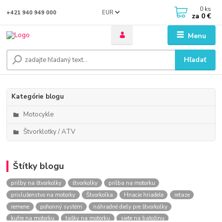
0
ks
EUR
+421 940 949 000
za
0 €
Menu
Hľadať
Kategórie blogu
Motocykle
Štvorklotky / ATV
Štítky blogu
prilby na štvorkolky
štvorkolky
prilba na motorku
prislušenstvo na motorky
Štvorkolka
Hnacie hriadele
retaze
remene
pohonný systém
náhradné diely pre štvorkolky
kufre na motorku
tašky na motorku
siete na batožinu