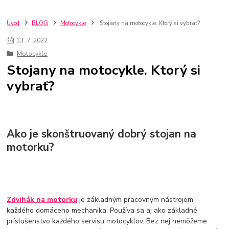
držiak telefónu na motorku
USB zásuvky
Príslušenstvo k batožine
Držiaky na telefón alebo navigáciu
kufre na štvorkolky
ATV kufre
Úvod
BLOG
Motocykle
Stojany na motocykle. Ktorý si vybrať?
kufre na motocykle
Brzdové doštičky
brzdový systém
13.
7.
2022
brzdové kotúče
Systém ABS
brzdové páčky
stojany na motorky
Motocykle
moto stojany
moto zdviháky
zámok na motorku
brzdový zámok
Stojany na motocykle. Ktorý si
zámky pre motocykle
moto zámky
zámky s alarmom
vybrať?
Ako je skonštruovaný dobrý stojan na
motorku?
Zdvihák na motorku
je základným pracovným nástrojom
každého domáceho mechanika. Používa sa aj ako základné
príslušenstvo každého servisu motocyklov. Bez nej nemôžeme