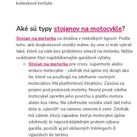
kolieskové korčule.
Aké sú typy
stojanov na motocykle
?
Stojan na motorku
sa dodáva v niekoľkých typoch. Podľa
toho, aké dvojkolesové vozidlo máme, by sme si mali vybrať
také, ktoré sa nám bez problémov zmestí na motorku. Nižšie
uvádzame štyri najobľúbenejšie garážové výťahy.
Stojan na motorku
pre cross, supermoto alebo
enduro motocykle - zdvihák má úplne iný dizajn ako
tie, ktoré sa používajú na zdvíhanie cestných
motocyklov. Má platformovú štruktúru. Zasúva sa
priamo pod podvozok motorky. Nosný prvok zdvíha
motocykel opretím jeho povrchu o platňu motora
alebo kus rámu. Na zdvihnutie vozidla stačí dať nohu
dole a „vykročiť“ na rameno smerom k zemi. Zdvihák
má zámok, ktorý zapadne, keď je motocykel úplne
zdvihnutý. Je nepostrádateľným prvkom výbavy
garáže, poslúži aj pri občasných tréningoch či
výjazdoch do terénu.