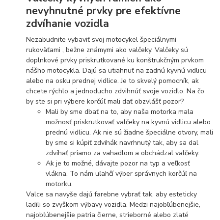
nevyhnutné prvky pre efektívne
zdvíhanie vozidla
Nezabudnite vybaviť svoj motocykel špeciálnymi
rukoväťami , bežne známymi ako valčeky. Valčeky sú
doplnkové prvky priskrutkované ku konštrukčným prvkom
nášho motocykla. Dajú sa utiahnuť na zadnú kyvnú vidlicu
alebo na osku prednej vidlice. Je to skvelý pomocník, ak
chcete rýchlo a jednoducho zdvihnúť svoje vozidlo. Na čo
by ste si pri výbere korčúľ mali dať obzvlášť pozor?
Mali by sme dbať na to, aby naša motorka mala
možnosť priskrutkovať valčeky na kyvnú vidlicu alebo
prednú vidlicu. Ak nie sú žiadne špeciálne otvory, mali
by sme si kúpiť zdvihák navrhnutý tak, aby sa dal
zdvíhať priamo za vahadlom a obchádzal valčeky.
Ak je to možné, dávajte pozor na typ a veľkosť
vlákna. To nám uľahčí výber správnych korčúľ na
motorku.
Valce sa navyše dajú farebne vybrať tak, aby esteticky
ladili so zvyškom výbavy vozidla. Medzi najobľúbenejšie,
najobľúbenejšie patria čierne, strieborné alebo zlaté