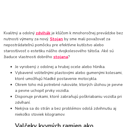
Kvalitný a odolný
zdvihák
je kľúčom k mnohoročnej prevádzke bez
nutnosti výmeny za nový.
Stojan
by sme mali považovať za
nepostrádateľnú pomôcku pre efektívne kutilstvo alebo
starostlivosť o estetiku nášho dvojkolesového tátoša. Aké sú
žiaduce vlastnosti dobrého
stojana
?
Je vyrobený z odolnej a hrubej ocele alebo hliníka.
Vybavené voliteľnými plastovými alebo gumenými kolesami,
ktoré umožňujú hladké postavenie motocykla.
Okrem toho má potrebné rukoväte, ktorých úlohou je pevne
a pevne uchopiť prvky vozidla.
Disponuje prvkami, ktoré zabraňujú poškriabaniu vozidla pri
zdvíhaní.
Nekýva sa do strán a bez problémov odolá zdvihnutiu aj
niekoľko stoviek kilogramov.
Valčeky kyvných ramien ako