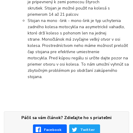
je pripevnený k zemi pomocou štyroch
skrutiek. Stojan je možné použiť na kolesá s
priemerom 14 až 21 palcov.
Stojan na mono -link - mono-link je typ uchytenia
zadného kolesa motocykla na asymetrické vahadlo,
ktoré drží koleso s pohonom len na jednej
strane. Monočlánok má zvyčajne veľký otvor v osi
kolesa. Prostredníctvom neho máme možnosť preložiť
čap stojana pre efektívne umiestnenie
motocykla. Pred kúpou regálu si určite dajte pozor na
priemer otvoru v osi kolesa. To nám umožní vyhnúť sa
zbytočným problémom po obdržaní zakúpeného
stojana.
Páčil sa vám článok? Zdieľajte ho s priateľmi
Facebook
Twitter