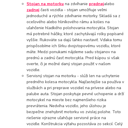
Stojan na motorku
na zdvíhanie
prednej
alebo
zadnej
časti vozidla - stojan umožňuje veľmi
jednoduché a rýchle zdvíhanie motorky. Skladá sa z
oceľového alebo hliníkového rámu a kolies na
uľahčenie hladkého polohovania motocykla. Stojan
má potrebné háčiky, ktoré zachytávajú rolky popísané
vyššie. Rukoväte sa dajú ľahko nastaviť. Vďaka tomu
prispôsobíme ich šírku dvojstopovému vozidlu, ktoré
máte. Medzi ponukami nájdeme sadu stojanov na
prednú a zadnú časť motocykla. Pred kúpou si však
overte, či je možné daný stojan použiť v našom
vozidle.
Servisný stojan na motorku - slúži len na uchytenie
predného kolesa motocykla. Najčastejšie sa používa v
službách a pri preprave vozidiel na prívese alebo na
palube auta. Stojan poskytuje pevné uchopenie a drží
motocykel na mieste bez najmenšieho rizika
prevrátenia. Nedvíha vozidlo, jeho úlohou je
bezpečne znehybniť motorku vo zvislej polohe. Toto
riešenie výrazne uľahčuje servisné práce na
vozidle. Konštrukcia výťahu pozostáva zo sekcií. Celý