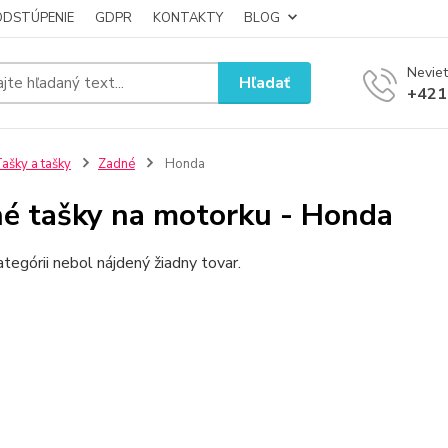
ODSTÚPENIE
GDPR
KONTAKTY
BLOG
Neviet
Hľadať
+421
ašky a tašky
Zadné
Honda
é tašky na motorku - Honda
ategórii nebol nájdený žiadny tovar.