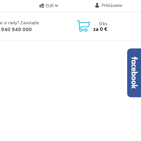
Prihlásenie
EUR
e si rady? Zavolajte.
0
ks
za
0 €
 940 949 000