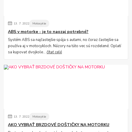
13.
7.
2022
Motocykle
ABS v motorke - je to naozaj potrebné?
Systém ABS sa najčastejšie spája s autami, no čoraz častejšie sa
používa aj v motocykloch. Názory na túto vec sú rozdelené. Oplatí
sa kupovať dvojkole...
čítať celé
13.
7.
2022
Motocykle
AKO VYBRAŤ BRZDOVÉ DOŠTIČKY NA MOTORKU