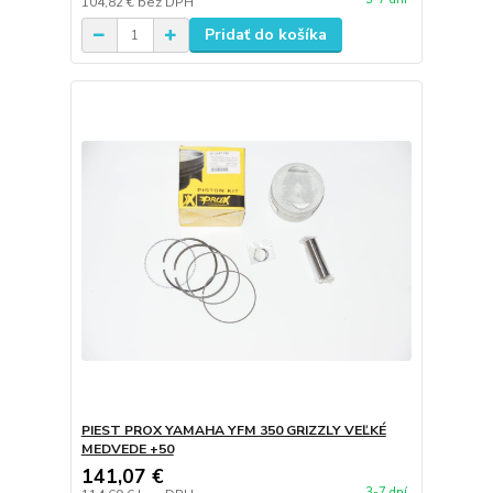
104,82 €
bez DPH
Pridať do košíka
PIEST PROX YAMAHA YFM 350 GRIZZLY VEĽKÉ
MEDVEDE +50
141,07 €
3-7 dní