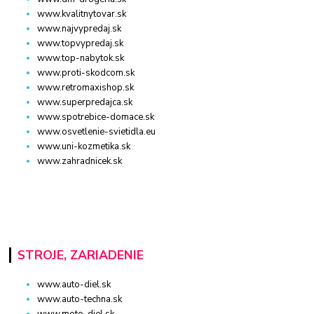
www.kvalitnytovar.sk
www.najvypredaj.sk
www.topvypredaj.sk
www.top-nabytok.sk
www.proti-skodcom.sk
www.retromaxishop.sk
www.superpredajca.sk
www.spotrebice-domace.sk
www.osvetlenie-svietidla.eu
www.uni-kozmetika.sk
www.zahradnicek.sk
STROJE, ZARIADENIE
www.auto-diel.sk
www.auto-techna.sk