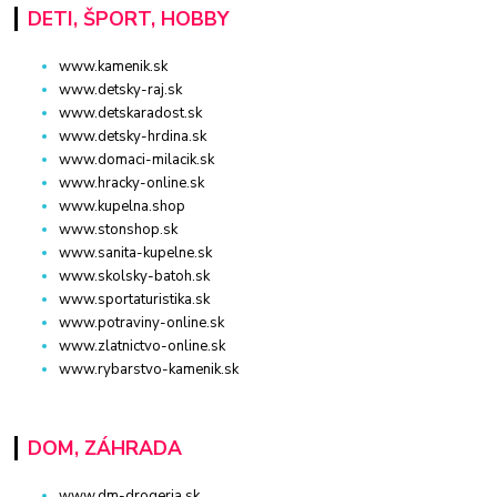
DETI, ŠPORT, HOBBY
www.kamenik.sk
www.detsky-raj.sk
www.detskaradost.sk
www.detsky-hrdina.sk
www.domaci-milacik.sk
www.hracky-online.sk
www.kupelna.shop
www.stonshop.sk
www.sanita-kupelne.sk
www.skolsky-batoh.sk
www.sportaturistika.sk
www.potraviny-online.sk
www.zlatnictvo-online.sk
www.rybarstvo-kamenik.sk
DOM, ZÁHRADA
www.dm-drogeria.sk