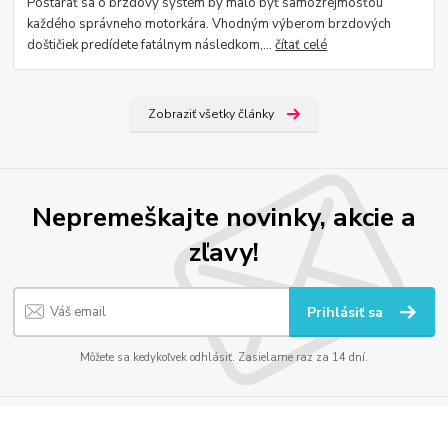
Postarať sa o brzdový systém by malo byť samozrejmosťou
každého správneho motorkára. Vhodným výberom brzdových
doštičiek predídete fatálnym následkom,...
čítať celé
Zobraziť všetky články
Nepremeškajte novinky, akcie a
zľavy!
Prihlásiť sa
Môžete sa kedykoľvek odhlásiť. Zasielame raz za 14 dní.