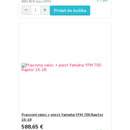
3-7 dní
660,40 €
bez DPH
Pridať do košíka
Pracovný valec + piest Yamaha YFM 700 Raptor
15-18
588,65 €