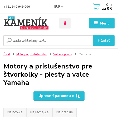
0
ks
EUR
+421 940 949 000
za
0 €
Menu
Hľadať
Úvod
Motory a príslušenstvo
Valce a piesty
Yamaha
Motory a príslušenstvo pre
štvorkolky - piesty a valce
Yamaha
Upresniť parametre
Najnovšie
Najlacnejšie
Najdrahšie