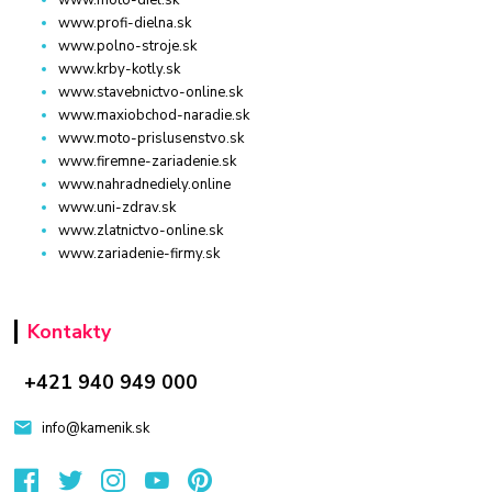
www.moto-diel.sk
www.profi-dielna.sk
www.polno-stroje.sk
www.krby-kotly.sk
www.stavebnictvo-online.sk
www.maxiobchod-naradie.sk
www.moto-prislusenstvo.sk
www.firemne-zariadenie.sk
www.nahradnediely.online
www.uni-zdrav.sk
www.zlatnictvo-online.sk
www.zariadenie-firmy.sk
Kontakty
+421 940 949 000
info@kamenik.sk