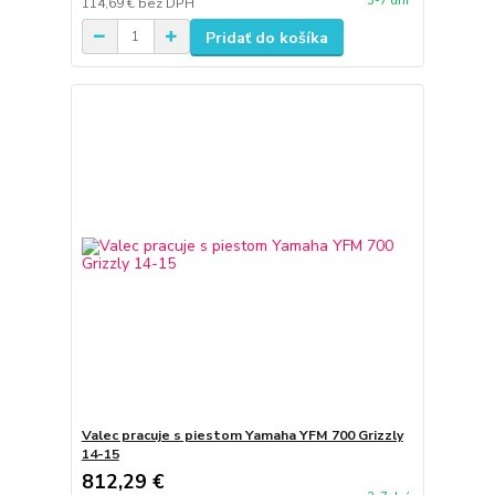
3-7 dní
114,69 €
bez DPH
Pridať do košíka
Valec pracuje s piestom Yamaha YFM 700 Grizzly
14-15
812,29 €