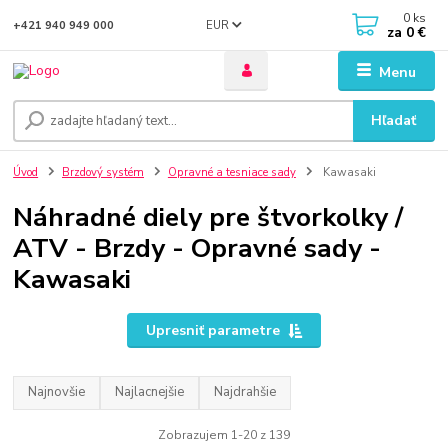
0
ks
EUR
+421 940 949 000
za
0 €
Menu
Hľadať
Úvod
Brzdový systém
Opravné a tesniace sady
Kawasaki
Náhradné diely pre štvorkolky /
ATV - Brzdy - Opravné sady -
Kawasaki
Upresniť parametre
Najnovšie
Najlacnejšie
Najdrahšie
Zobrazujem 1-20 z 139