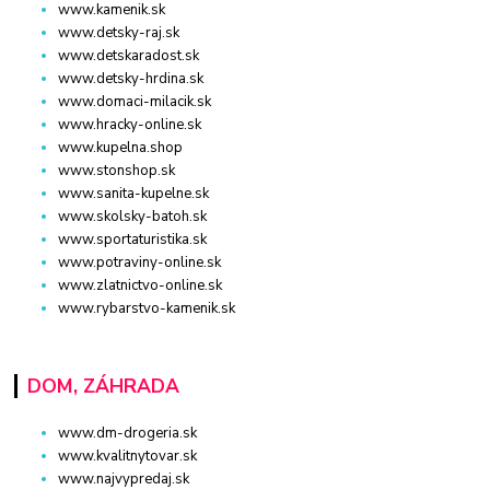
www.kamenik.sk
www.detsky-raj.sk
www.detskaradost.sk
www.detsky-hrdina.sk
www.domaci-milacik.sk
www.hracky-online.sk
www.kupelna.shop
www.stonshop.sk
www.sanita-kupelne.sk
www.skolsky-batoh.sk
www.sportaturistika.sk
www.potraviny-online.sk
www.zlatnictvo-online.sk
www.rybarstvo-kamenik.sk
DOM, ZÁHRADA
www.dm-drogeria.sk
www.kvalitnytovar.sk
www.najvypredaj.sk