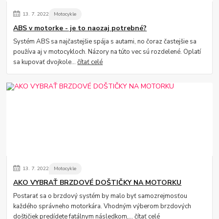
13.
7.
2022
Motocykle
ABS v motorke - je to naozaj potrebné?
Systém ABS sa najčastejšie spája s autami, no čoraz častejšie sa
používa aj v motocykloch. Názory na túto vec sú rozdelené. Oplatí
sa kupovať dvojkole...
čítať celé
13.
7.
2022
Motocykle
AKO VYBRAŤ BRZDOVÉ DOŠTIČKY NA MOTORKU
Postarať sa o brzdový systém by malo byť samozrejmosťou
každého správneho motorkára. Vhodným výberom brzdových
doštičiek predídete fatálnym následkom,...
čítať celé