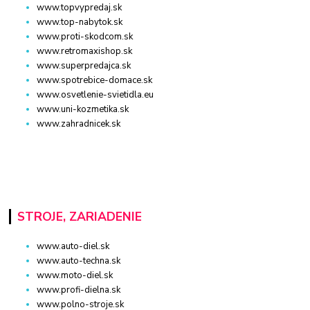
www.topvypredaj.sk
www.top-nabytok.sk
www.proti-skodcom.sk
www.retromaxishop.sk
www.superpredajca.sk
www.spotrebice-domace.sk
www.osvetlenie-svietidla.eu
www.uni-kozmetika.sk
www.zahradnicek.sk
STROJE, ZARIADENIE
www.auto-diel.sk
www.auto-techna.sk
www.moto-diel.sk
www.profi-dielna.sk
www.polno-stroje.sk