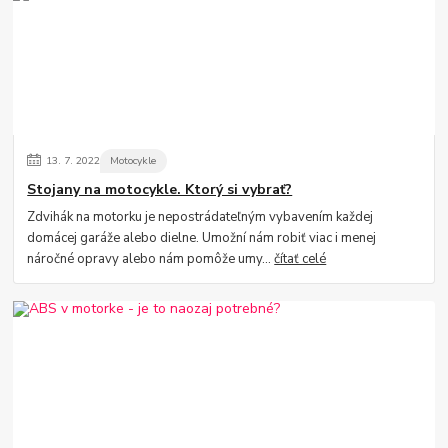
13.
7.
2022
Motocykle
Stojany na motocykle. Ktorý si vybrať?
Zdvihák na motorku je nepostrádateľným vybavením každej
domácej garáže alebo dielne. Umožní nám robiť viac i menej
náročné opravy alebo nám pomôže umy...
čítať celé