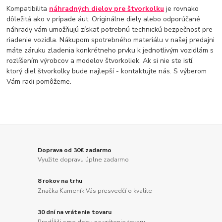
Kompatibilita
náhradných dielov pre štvorkolku
je rovnako
dôležitá ako v prípade áut. Originálne diely alebo odporúčané
náhrady vám umožňujú získať potrebnú technickú bezpečnosť pre
riadenie vozidla. Nákupom spotrebného materiálu v našej predajni
máte záruku zladenia konkrétneho prvku k jednotlivým vozidlám s
rozlíšením výrobcov a modelov štvorkoliek. Ak si nie ste istí,
ktorý diel štvorkolky bude najlepší - kontaktujte nás. S výberom
Vám radi pomôžeme.
Doprava od 30€ zadarmo
Využite dopravu úplne zadarmo
8 rokov na trhu
Značka Kameník Vás presvedčí o kvalite
30 dní na vrátenie tovaru
Predĺžili sme dobu na vrátenie tovaru