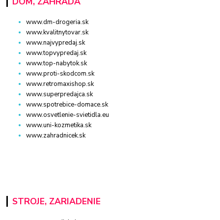
DOM, ZÁHRADA
www.dm-drogeria.sk
www.kvalitnytovar.sk
www.najvypredaj.sk
www.topvypredaj.sk
www.top-nabytok.sk
www.proti-skodcom.sk
www.retromaxishop.sk
www.superpredajca.sk
www.spotrebice-domace.sk
www.osvetlenie-svietidla.eu
www.uni-kozmetika.sk
www.zahradnicek.sk
STROJE, ZARIADENIE