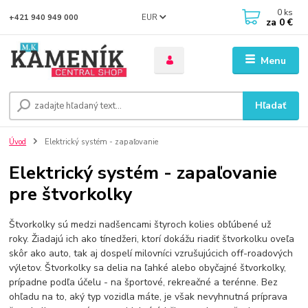
0
ks
EUR
+421 940 949 000
za
0 €
Menu
Hľadať
Úvod
Elektrický systém - zapaľovanie
Elektrický systém - zapaľovanie
pre štvorkolky
Štvorkolky sú medzi nadšencami štyroch kolies obľúbené už
roky. Žiadajú ich ako tínedžeri, ktorí dokážu riadiť štvorkolku oveľa
skôr ako auto, tak aj dospelí milovníci vzrušujúcich off-roadových
výletov. Štvorkolky sa delia na ľahké alebo obyčajné štvorkolky,
prípadne podľa účelu - na športové, rekreačné a terénne. Bez
ohľadu na to, aký typ vozidla máte, je však nevyhnutná príprava