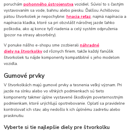
poruchám
pohonného ústrojenstva
vozidiel. Súvisí to s častým
vystavovaním sa vode, bahnu alebo piesku. Ďalšou Achillovou
pätou štvorkoliek je nepochybne:
hnacia reťaz
, najmä napínacia a
napínacia kladka, ktoré sa pri obzvlášť náročnej jazde ľahko
poškodia, ako aj konce tyčí riadenia a celý systém odpruženia
(pozor na otrasy absorbéry).
V ponuke nášho e-shopu sme zozbierali
náhradné
diely
na štvorkolky
od rôznych firiem, takže každý fanúšik
štvorkoliek tu nájde komponenty kompatibilné s jeho modelom
vozidla.
Gumové prvky
V štvorkolkách majú gumové prvky a tesnenia veľký význam. Pri
jazde na slnku alebo vo vlhkých podmienkach sú tieto
komponenty takmer úplne vystavené škodlivým poveternostným
podmienkam, ktoré urýchľujú opotrebovanie. Oplatí sa pravidelne
kontrolovať ich stav, aby nedošlo k ich úplnému zadretiu alebo
prasknutiu.
Vyberte si tie najlepšie diely pre štvorkolku