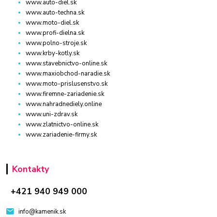
www.auto-diel.sk
www.auto-techna.sk
www.moto-diel.sk
www.profi-dielna.sk
www.polno-stroje.sk
www.krby-kotly.sk
www.stavebnictvo-online.sk
www.maxiobchod-naradie.sk
www.moto-prislusenstvo.sk
www.firemne-zariadenie.sk
www.nahradnediely.online
www.uni-zdrav.sk
www.zlatnictvo-online.sk
www.zariadenie-firmy.sk
Kontakty
+421 940 949 000
info@kamenik.sk