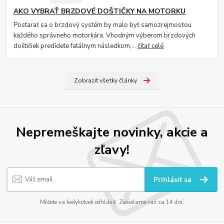
AKO VYBRAŤ BRZDOVÉ DOŠTIČKY NA MOTORKU
Postarať sa o brzdový systém by malo byť samozrejmosťou
každého správneho motorkára. Vhodným výberom brzdových
doštičiek predídete fatálnym následkom,...
čítať celé
Zobraziť všetky články
Nepremeškajte novinky, akcie a
zľavy!
Prihlásiť sa
Môžete sa kedykoľvek odhlásiť. Zasielame raz za 14 dní.