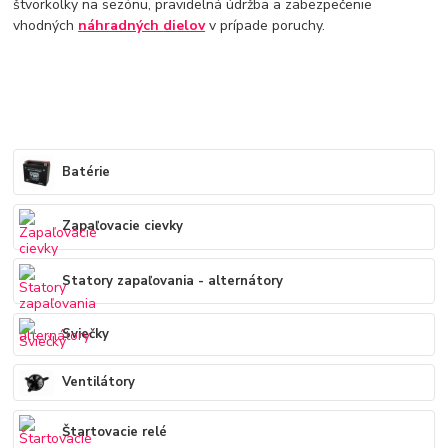
štvorkolky na sezónu, pravidelná údržba a zabezpečenie
vhodných
náhradných
dielov
v prípade poruchy.
Batérie
Zapaľovacie cievky
Statory zapaľovania - alternátory
Sviečky
Ventilátory
Štartovacie relé