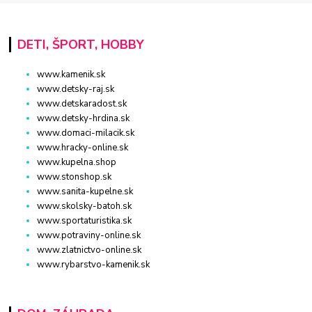
DETI, ŠPORT, HOBBY
www.kamenik.sk
www.detsky-raj.sk
www.detskaradost.sk
www.detsky-hrdina.sk
www.domaci-milacik.sk
www.hracky-online.sk
www.kupelna.shop
www.stonshop.sk
www.sanita-kupelne.sk
www.skolsky-batoh.sk
www.sportaturistika.sk
www.potraviny-online.sk
www.zlatnictvo-online.sk
www.rybarstvo-kamenik.sk