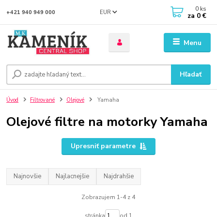
0
ks
EUR
+421 940 949 000
za
0 €
Menu
Hľadať
Úvod
Filtrované
Olejové
Yamaha
Olejové filtre na motorky Yamaha
Upresniť parametre
Najnovšie
Najlacnejšie
Najdrahšie
Zobrazujem 1-4 z 4
stránka
od 1