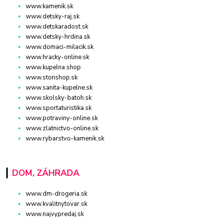
www.kamenik.sk
www.detsky-raj.sk
www.detskaradost.sk
www.detsky-hrdina.sk
www.domaci-milacik.sk
www.hracky-online.sk
www.kupelna.shop
www.stonshop.sk
www.sanita-kupelne.sk
www.skolsky-batoh.sk
www.sportaturistika.sk
www.potraviny-online.sk
www.zlatnictvo-online.sk
www.rybarstvo-kamenik.sk
DOM, ZÁHRADA
www.dm-drogeria.sk
www.kvalitnytovar.sk
www.najvypredaj.sk