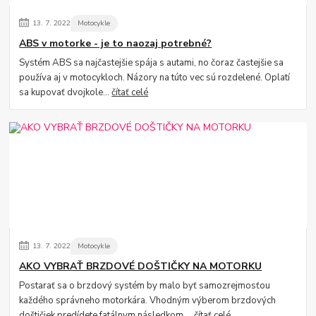
13.
7.
2022
Motocykle
ABS v motorke - je to naozaj potrebné?
Systém ABS sa najčastejšie spája s autami, no čoraz častejšie sa
používa aj v motocykloch. Názory na túto vec sú rozdelené. Oplatí
sa kupovať dvojkole...
čítať celé
13.
7.
2022
Motocykle
AKO VYBRAŤ BRZDOVÉ DOŠTIČKY NA MOTORKU
Postarať sa o brzdový systém by malo byť samozrejmosťou
každého správneho motorkára. Vhodným výberom brzdových
doštičiek predídete fatálnym následkom,...
čítať celé