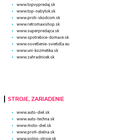
www.topvypredaj.sk
www.top-nabytok.sk
www.proti-skodcom.sk
www.retromaxishop.sk
www.superpredajca.sk
www.spotrebice-domace.sk
www.osvetlenie-svietidla.eu
www.uni-kozmetika.sk
www.zahradnicek.sk
STROJE, ZARIADENIE
www.auto-diel.sk
www.auto-techna.sk
www.moto-diel.sk
www.profi-dielna.sk
www.polno-stroje.sk