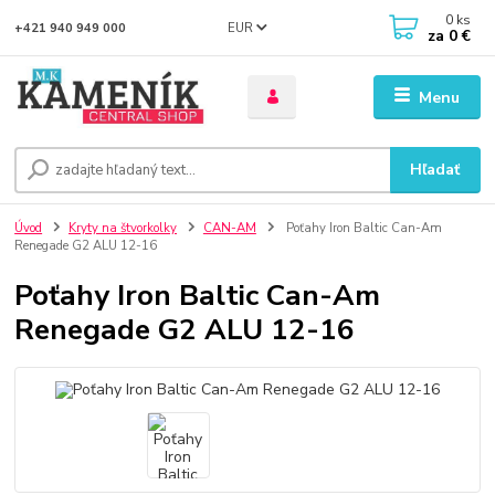
0
ks
EUR
+421 940 949 000
za
0 €
Menu
Hľadať
Úvod
Kryty na štvorkolky
CAN-AM
Poťahy Iron Baltic Can-Am
Renegade G2 ALU 12-16
Poťahy Iron Baltic Can-Am
Renegade G2 ALU 12-16