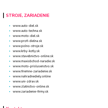
STROJE, ZARIADENIE
www.auto-diel.sk
www.auto-techna.sk
www.moto-diel.sk
www.profi-dielna.sk
www.polno-stroje.sk
www.krby-kotly.sk
www.stavebnictvo-online.sk
www.maxiobchod-naradie.sk
www.moto-prislusenstvo.sk
www.firemne-zariadenie.sk
www.nahradnediely.online
www.uni-zdrav.sk
www.zlatnictvo-online.sk
www.zariadenie-firmy.sk