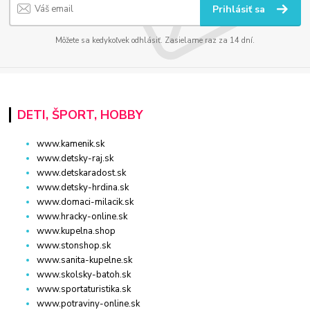
Prihlásiť sa
Môžete sa kedykoľvek odhlásiť. Zasielame raz za 14 dní.
DETI, ŠPORT, HOBBY
www.kamenik.sk
www.detsky-raj.sk
www.detskaradost.sk
www.detsky-hrdina.sk
www.domaci-milacik.sk
www.hracky-online.sk
www.kupelna.shop
www.stonshop.sk
www.sanita-kupelne.sk
www.skolsky-batoh.sk
www.sportaturistika.sk
www.potraviny-online.sk