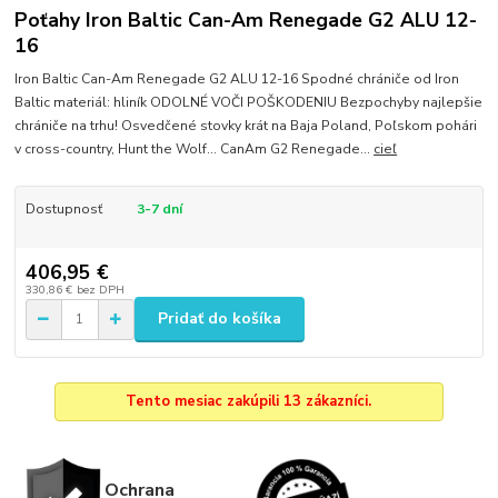
Poťahy Iron Baltic Can-Am Renegade G2 ALU 12-
16
Iron Baltic Can-Am Renegade G2 ALU 12-16 Spodné chrániče od Iron
Baltic materiál: hliník ODOLNÉ VOČI POŠKODENIU Bezpochyby najlepšie
chrániče na trhu! Osvedčené stovky krát na Baja Poland, Poľskom pohári
v cross-country, Hunt the Wolf... CanAm G2 Renegade...
cieľ
Dostupnosť
3-7 dní
406,95 €
330,86 €
bez DPH
Pridať do košíka
Tento mesiac zakúpili 13 zákazníci.
Ochrana