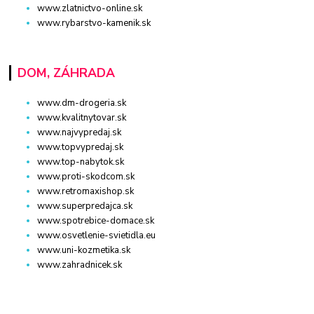
www.zlatnictvo-online.sk
www.rybarstvo-kamenik.sk
DOM, ZÁHRADA
www.dm-drogeria.sk
www.kvalitnytovar.sk
www.najvypredaj.sk
www.topvypredaj.sk
www.top-nabytok.sk
www.proti-skodcom.sk
www.retromaxishop.sk
www.superpredajca.sk
www.spotrebice-domace.sk
www.osvetlenie-svietidla.eu
www.uni-kozmetika.sk
www.zahradnicek.sk