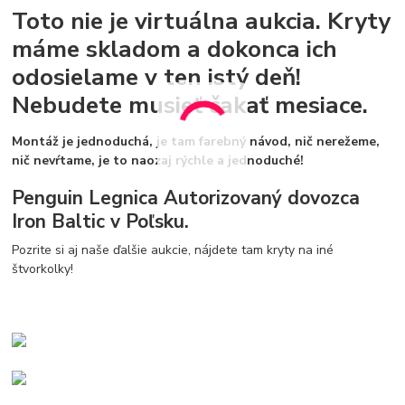
Toto nie je virtuálna aukcia. Kryty
máme skladom a dokonca ich
odosielame v ten istý deň!
Nebudete musieť čakať mesiace.
Montáž je jednoduchá, je tam farebný návod, nič nerežeme,
nič nevŕtame, je to naozaj rýchle a jednoduché!
Penguin Legnica Autorizovaný dovozca
Iron Baltic v Poľsku.
Pozrite si aj naše ďalšie aukcie, nájdete tam kryty na iné
štvorkolky!