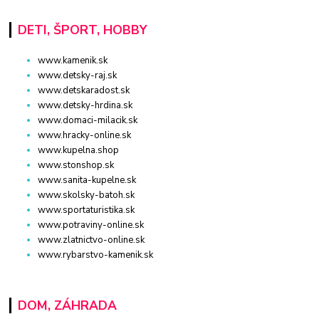
DETI, ŠPORT, HOBBY
www.kamenik.sk
www.detsky-raj.sk
www.detskaradost.sk
www.detsky-hrdina.sk
www.domaci-milacik.sk
www.hracky-online.sk
www.kupelna.shop
www.stonshop.sk
www.sanita-kupelne.sk
www.skolsky-batoh.sk
www.sportaturistika.sk
www.potraviny-online.sk
www.zlatnictvo-online.sk
www.rybarstvo-kamenik.sk
DOM, ZÁHRADA