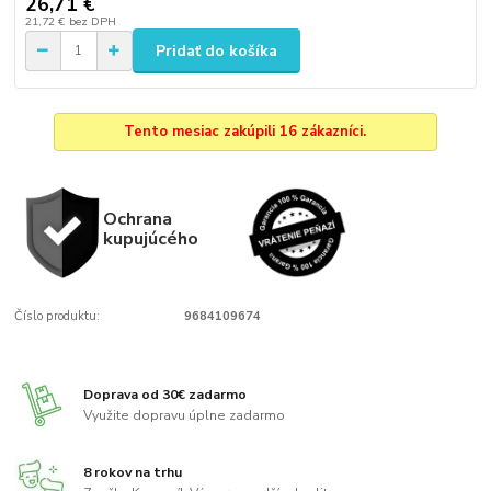
26,71 €
21,72 €
bez DPH
Pridať do košíka
Tento mesiac zakúpili 16 zákazníci.
Ochrana
kupujúcého
Číslo produktu:
9684109674
Doprava od 30€ zadarmo
Využite dopravu úplne zadarmo
8 rokov na trhu