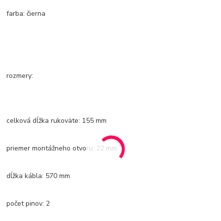
farba: čierna
rozmery:
celková dĺžka rukoväte: 155 mm
priemer montážneho otvoru: 22 mm
dĺžka kábla: 570 mm
počet pinov: 2