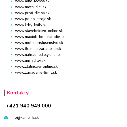
www.auto-techna.sk
www.moto-diel.sk
www.profi-dielna.sk
www.polno-stroje.sk
www.krby-kotly.sk
www.stavebnictvo-online.sk
www.maxiobchod-naradie.sk
www.moto-prislusenstvo.sk
www.firemne-zariadenie.sk
www.nahradnediely.online
www.uni-zdrav.sk
www.zlatnictvo-online.sk
www.zariadenie-firmy.sk
Kontakty
+421 940 949 000
info@kamenik.sk