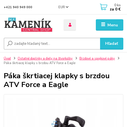
0
ks
EUR
+421 940 949 000
za
0 €
Menu
Hľadať
Úvod
Ostatné doplnky a diely na štvorkolky
Brzdové a spojkové páky
Páka škrtiacej klapky s brzdou ATV Force a Eagle
Páka škrtiacej klapky s brzdou
ATV Force a Eagle