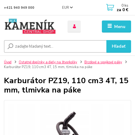
0
ks
EUR
+421 940 949 000
za
0 €
Menu
Hľadať
Úvod
Ostatné doplnky a diely na štvorkolky
Brzdové a spojkové páky
Karburátor PZ19, 110 cm3 4T, 15 mm, tlmivka na páke
Karburátor PZ19, 110 cm3 4T, 15
mm, tlmivka na páke