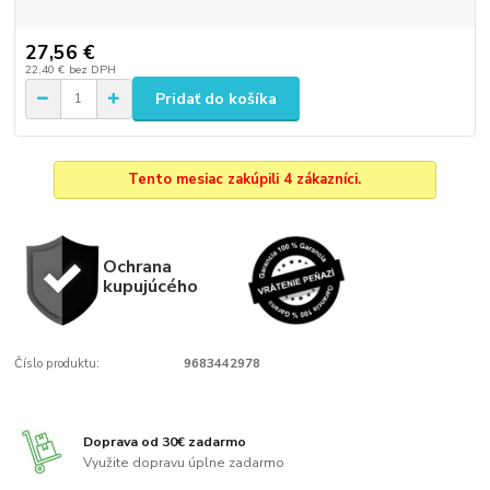
27,56 €
22,40 €
bez DPH
Pridať do košíka
Tento mesiac zakúpili 4 zákazníci.
Ochrana
kupujúcého
Číslo produktu:
9683442978
Doprava od 30€ zadarmo
Využite dopravu úplne zadarmo