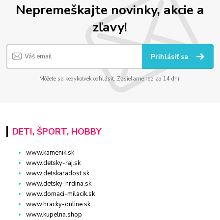
Nepremeškajte novinky, akcie a
zľavy!
Prihlásiť sa
Môžete sa kedykoľvek odhlásiť. Zasielame raz za 14 dní.
DETI, ŠPORT, HOBBY
www.kamenik.sk
www.detsky-raj.sk
www.detskaradost.sk
www.detsky-hrdina.sk
www.domaci-milacik.sk
www.hracky-online.sk
www.kupelna.shop