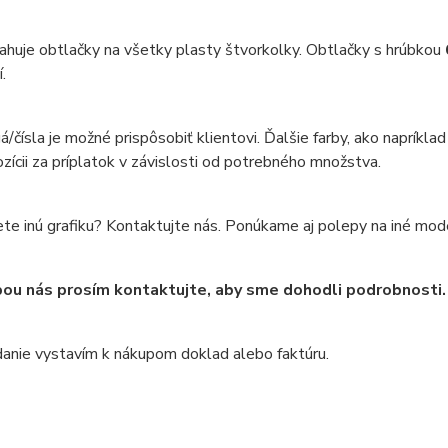
huje obtlačky na všetky plasty štvorkolky. Obtlačky s hrúbkou
.
á/čísla je možné prispôsobiť klientovi. Ďalšie farby, ako napríkl
ozícii za príplatok v závislosti od potrebného množstva.
te inú grafiku? Kontaktujte nás. Ponúkame aj polepy na iné mod
ou nás prosím kontaktujte, aby sme dohodli podrobnosti.
anie vystavím k nákupom doklad alebo faktúru.