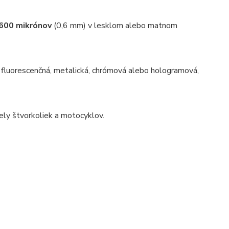
600 mikrónov
(0,6 mm) v lesklom alebo matnom
ad fluorescenčná, metalická, chrómová alebo hologramová,
ely štvorkoliek a motocyklov.