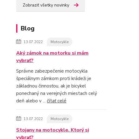
Zobraziť všetky novinky
Blog
13.07.2022
Motocykle
Aký zámok na motorku si mám
vybrať?
Správne zabezpečenie motocykla
špeciálnym zámkom proti krádeži je
základnou činnosťou, ak je bicykel
ponechaný na verejných miestach celý
deň alebo v ...
čítať celé
13.07.2022
Motocykle
Stojany na motocykle. Ktorý si
vybrať?