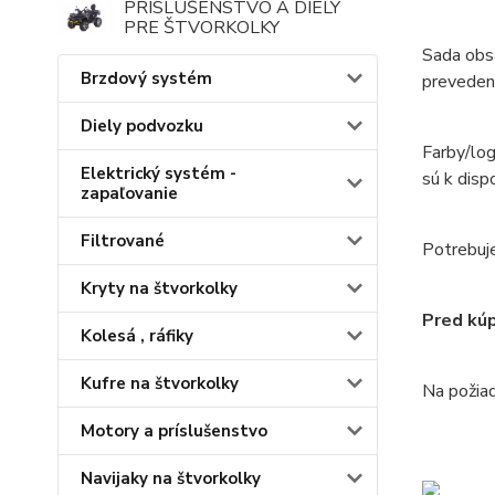
PRÍSLUŠENSTVO A DIELY
PRE ŠTVORKOLKY
Sada obsa
Brzdový systém
prevedení
Diely podvozku
Farby/log
Elektrický systém -
sú k disp
zapaľovanie
Filtrované
Potrebuje
Kryty na štvorkolky
Pred kúp
Kolesá , ráfiky
Kufre na štvorkolky
Na požiad
Motory a príslušenstvo
Navijaky na štvorkolky