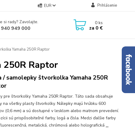
Prihlásenie
EUR
e si rady? Zavolajte.
0
ks
za
0 €
 940 949 000
orkolka Yamaha 250R Raptor
a 250R Raptor
 / samolepky štvorkolka Yamaha 250R
or
y pre štvorkolky Yamaha 250R Raptor. Táto sada obsahuje
y na všetky plasty štvorkolky. Nálepky majú hrúbku 600
ov (0,6 mm) a sú dostupné v lesklom alebo matnom prevedení.
zícii sú prispôsobiteľné farby, logá a čísla. Medzi ďalšie farby
 fluorescenčná, metalická, chrómová alebo holografická
...