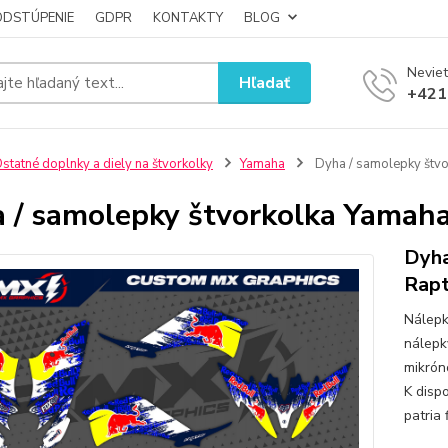
ODSTÚPENIE
GDPR
KONTAKTY
BLOG
Neviet
Hľadať
+421
statné doplnky a diely na štvorkolky
Yamaha
Dyha / samolepky štv
 / samolepky štvorkolka Yamah
Dyha
Rapt
Nálepk
nálepk
mikrón
K dispo
patria