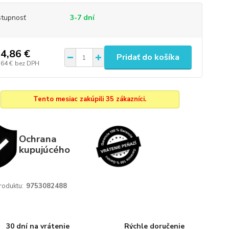
tupnosť
3-7 dní
4,86 €
Pridať do košíka
,64 €
bez DPH
Tento mesiac zakúpili 35 zákazníci.
Ochrana
kupujúcého
roduktu:
9753082488
30 dní na vrátenie
Rýchle doručenie