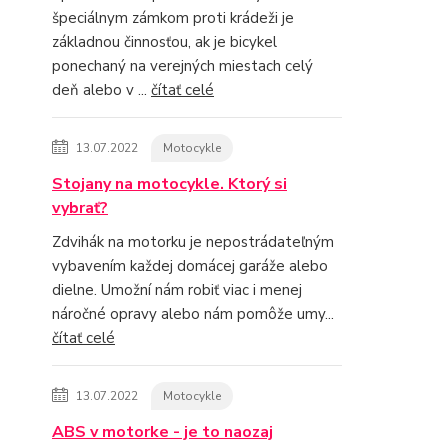
špeciálnym zámkom proti krádeži je
základnou činnosťou, ak je bicykel
ponechaný na verejných miestach celý
deň alebo v ...
čítať celé
13.07.2022
Motocykle
Stojany na motocykle. Ktorý si
vybrať?
Zdvihák na motorku je nepostrádateľným
vybavením každej domácej garáže alebo
dielne. Umožní nám robiť viac i menej
náročné opravy alebo nám pomôže umy...
čítať celé
13.07.2022
Motocykle
ABS v motorke - je to naozaj