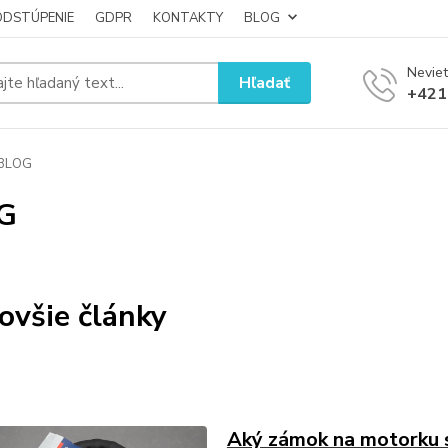
ODSTÚPENIE
GDPR
KONTAKTY
BLOG
Neviet
Hľadať
+421
BLOG
G
ovšie články
Aký zámok na motorku 