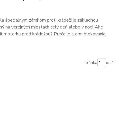
a špeciálnym zámkom proti krádeži je základnou
aný na verejných miestach celý deň alebo v noci. Aké
niť motorku pred krádežou? Prečo je alarm blokovania
stránka
od 1