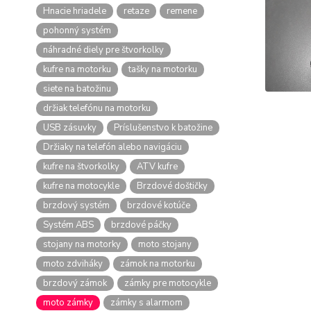
Hnacie hriadele
retaze
remene
pohonný systém
náhradné diely pre štvorkolky
kufre na motorku
tašky na motorku
siete na batožinu
držiak telefónu na motorku
USB zásuvky
Príslušenstvo k batožine
Držiaky na telefón alebo navigáciu
kufre na štvorkolky
ATV kufre
kufre na motocykle
Brzdové doštičky
brzdový systém
brzdové kotúče
Systém ABS
brzdové páčky
stojany na motorky
moto stojany
moto zdviháky
zámok na motorku
brzdový zámok
zámky pre motocykle
moto zámky
zámky s alarmom