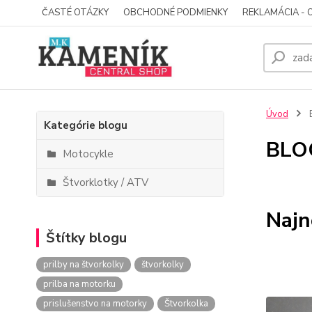
ČASTÉ OTÁZKY
OBCHODNÉ PODMIENKY
REKLAMÁCIA - 
Úvod
Kategórie blogu
BLO
Motocykle
Štvorklotky / ATV
Najn
Štítky blogu
prilby na štvorkolky
štvorkolky
prilba na motorku
prislušenstvo na motorky
Štvorkolka