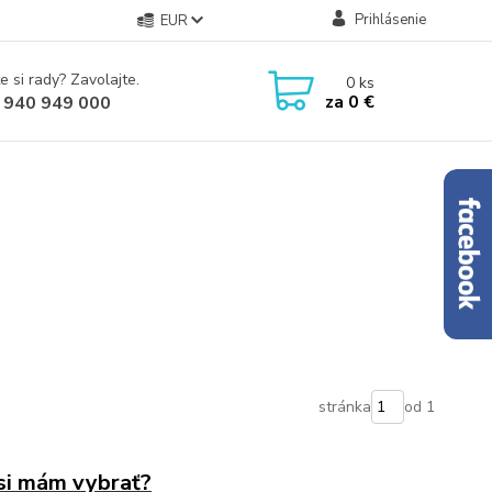
Prihlásenie
EUR
e si rady? Zavolajte.
0
ks
za
0 €
 940 949 000
stránka
od 1
si mám vybrať?