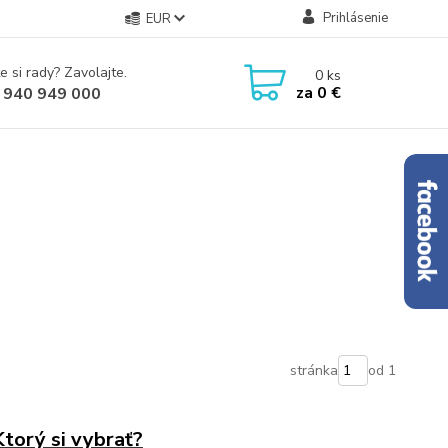
Prihlásenie
EUR
e si rady? Zavolajte.
0
ks
za
0 €
 940 949 000
stránka
od 1
torý si vybrať?