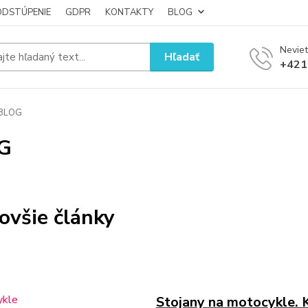
ODSTÚPENIE
GDPR
KONTAKTY
BLOG
Neviet
Hľadať
+421
BLOG
G
ovšie články
Stojany na motocykle. K