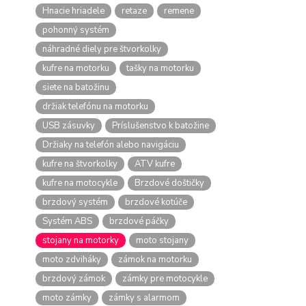
Hnacie hriadele
retaze
remene
pohonný systém
náhradné diely pre štvorkolky
kufre na motorku
tašky na motorku
siete na batožinu
držiak telefónu na motorku
USB zásuvky
Príslušenstvo k batožine
Držiaky na telefón alebo navigáciu
kufre na štvorkolky
ATV kufre
kufre na motocykle
Brzdové doštičky
brzdový systém
brzdové kotúče
Systém ABS
brzdové páčky
stojany na motorky
moto stojany
moto zdviháky
zámok na motorku
brzdový zámok
zámky pre motocykle
moto zámky
zámky s alarmom