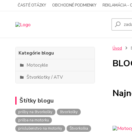
ČASTÉ OTÁZKY
OBCHODNÉ PODMIENKY
REKLAMÁCIA - 
Úvod
Kategórie blogu
BLO
Motocykle
Štvorklotky / ATV
Najn
Štítky blogu
prilby na štvorkolky
štvorkolky
prilba na motorku
prislušenstvo na motorky
Štvorkolka