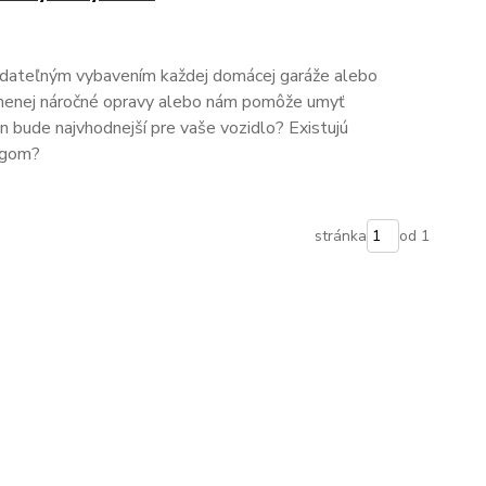
ádateľným vybavením každej domácej garáže alebo
i menej náročné opravy alebo nám pomôže umyť
n bude najvhodnejší pre vaše vozidlo? Existujú
ugom?
stránka
od 1