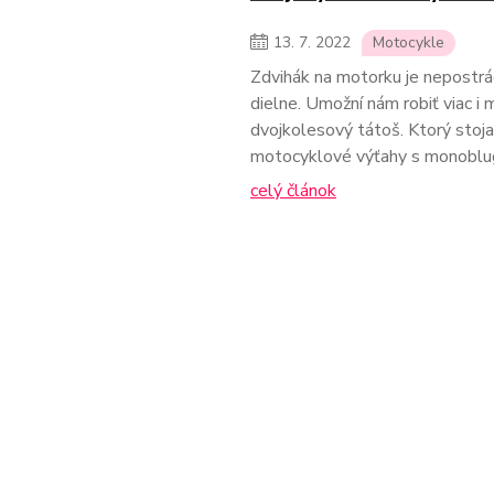
13.
7.
2022
Motocykle
Zdvihák na motorku je nepostr
dielne. Umožní nám robiť viac 
dvojkolesový tátoš. Ktorý stoja
motocyklové výťahy s monobl
celý článok