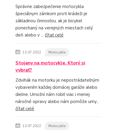
Správne zabezpečenie motocykla
špeciálnym zámkom proti krádeži je
základnou činnosťou, ak je bicykel
ponechaný na verejných miestach celý
deň alebo v ...
čítať celé
13.07.2022
Motocykle
Stojany na motocykle. Ktorý si
vybrať?
Zdvihák na motorku je nepostrádateľným
vybavením každej domácej garáže alebo
dielne. Umožní nám robiť viac i menej
náročné opravy alebo nám pomôže umy...
čítať celé
13.07.2022
Motocykle