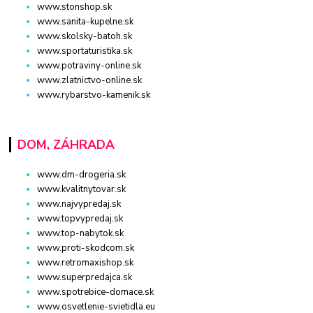
www.stonshop.sk
www.sanita-kupelne.sk
www.skolsky-batoh.sk
www.sportaturistika.sk
www.potraviny-online.sk
www.zlatnictvo-online.sk
www.rybarstvo-kamenik.sk
DOM, ZÁHRADA
www.dm-drogeria.sk
www.kvalitnytovar.sk
www.najvypredaj.sk
www.topvypredaj.sk
www.top-nabytok.sk
www.proti-skodcom.sk
www.retromaxishop.sk
www.superpredajca.sk
www.spotrebice-domace.sk
www.osvetlenie-svietidla.eu