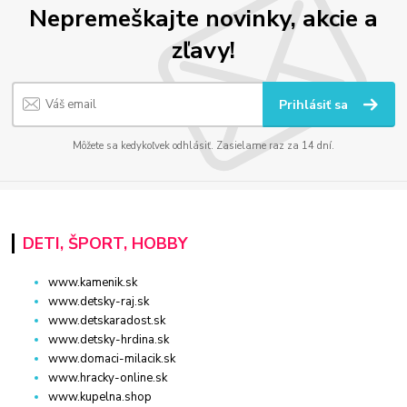
Nepremeškajte novinky, akcie a
zľavy!
Prihlásiť sa
Môžete sa kedykoľvek odhlásiť. Zasielame raz za 14 dní.
DETI, ŠPORT, HOBBY
www.kamenik.sk
www.detsky-raj.sk
www.detskaradost.sk
www.detsky-hrdina.sk
www.domaci-milacik.sk
www.hracky-online.sk
www.kupelna.shop