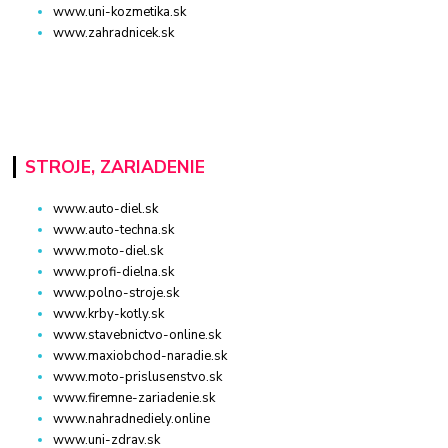
www.uni-kozmetika.sk
www.zahradnicek.sk
STROJE, ZARIADENIE
www.auto-diel.sk
www.auto-techna.sk
www.moto-diel.sk
www.profi-dielna.sk
www.polno-stroje.sk
www.krby-kotly.sk
www.stavebnictvo-online.sk
www.maxiobchod-naradie.sk
www.moto-prislusenstvo.sk
www.firemne-zariadenie.sk
www.nahradnediely.online
www.uni-zdrav.sk