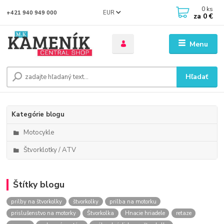
0
ks
EUR
+421 940 949 000
za
0 €
Menu
Hľadať
Kategórie blogu
Motocykle
Štvorklotky / ATV
Štítky blogu
prilby na štvorkolky
štvorkolky
prilba na motorku
prislušenstvo na motorky
Štvorkolka
Hnacie hriadele
retaze