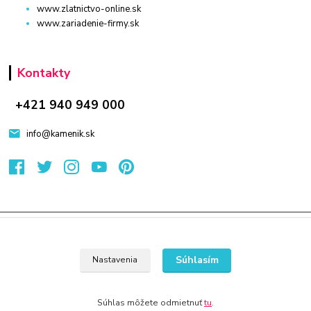
www.zlatnictvo-online.sk
www.zariadenie-firmy.sk
Kontakty
+421 940 949 000
info@kamenik.sk
© 2024 Všetky práva vyhradené KAMENIK.SK
Vytvorené na
Eshop-rychlo.sk
Súhlasím
Nastavenia
Súhlas môžete odmietnuť
tu
.