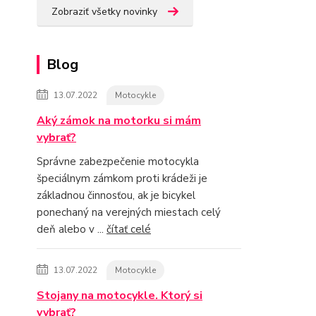
Zobraziť všetky novinky
Blog
13.07.2022
Motocykle
Aký zámok na motorku si mám
vybrať?
Správne zabezpečenie motocykla
špeciálnym zámkom proti krádeži je
základnou činnosťou, ak je bicykel
ponechaný na verejných miestach celý
deň alebo v ...
čítať celé
13.07.2022
Motocykle
Stojany na motocykle. Ktorý si
vybrať?