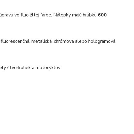
úpravu vo fluo žltej farbe. Nálepky majú hrúbku
600
ad fluorescenčná, metalická, chrómová alebo hologramová,
ely štvorkoliek a motocyklov.