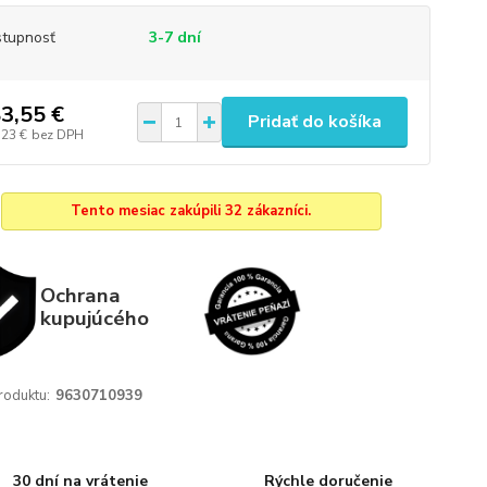
tupnosť
3-7 dní
3,55 €
Pridať do košíka
,23 €
bez DPH
Tento mesiac zakúpili 32 zákazníci.
Ochrana
kupujúcého
roduktu:
9630710939
30 dní na vrátenie
Rýchle doručenie