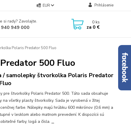
Prihlásenie
EUR
e si rady? Zavolajte.
0
ks
za
0 €
 940 949 000
rkolka Polaris Predator 500 Fluo
 Predator 500 Fluo
 / samolepky štvorkolka Polaris Predator
Fluo
y pre štvorkolky Polaris Predator 500. Táto sada obsahuje
y na všetky plasty štvorkolky. Sada je vyrobená v žltej
scenčnej farbe. Nálepky majú hrúbku 600 mikrónov (0,6 mm) a
tupné v lesklom alebo matnom prevedení. K dispozícii sú
obiteľné farby, logá a čísla.
...