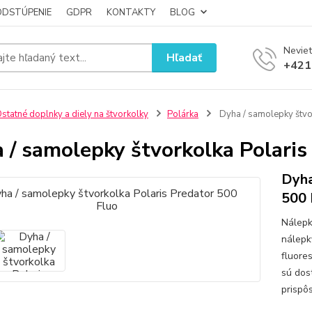
ODSTÚPENIE
GDPR
KONTAKTY
BLOG
Neviet
Hľadať
+421
statné doplnky a diely na štvorkolky
Polárka
Dyha / samolepky štvo
 / samolepky štvorkolka Polaris
Dyha
500 
Nálepk
nálepk
fluore
sú dos
prispôs