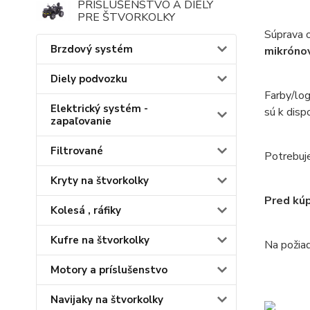
PRÍSLUŠENSTVO A DIELY
PRE ŠTVORKOLKY
Súprava o
Brzdový systém
mikróno
Diely podvozku
Farby/log
Elektrický systém -
sú k disp
zapaľovanie
Filtrované
Potrebuje
Kryty na štvorkolky
Pred kúp
Kolesá , ráfiky
Kufre na štvorkolky
Na požiad
Motory a príslušenstvo
Navijaky na štvorkolky