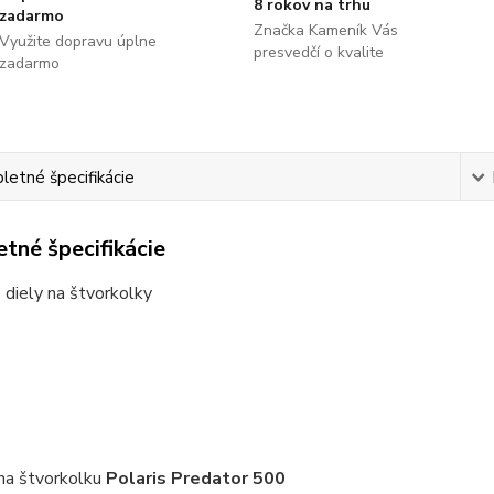
8 rokov na trhu
zadarmo
Značka Kameník Vás
Využite dopravu úplne
presvedčí o kvalite
zadarmo
etné špecifikácie
tné špecifikácie
diely na štvorkolky
na štvorkolku
Polaris Predator 500