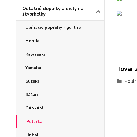
Ostatné doplnky a diely na
štvorkolky
Upínacie popruhy - gurtne
Honda
Kawasaki
Yamaha
Tovar 
Suzuki
Polár
Bášan
CAN-AM
Polárka
Linhai