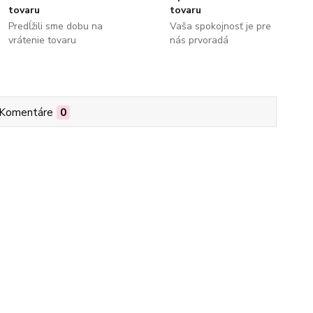
tovaru
tovaru
Predĺžili sme dobu na
Vaša spokojnosť je pre
vrátenie tovaru
nás prvoradá
Komentáre
0