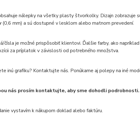
bsahuje nálepky na všetky plasty štvorkolky. Dizajn zobrazuje s
v
(0,6 mm) a sú dostupné v lesklom alebo matnom prevedení.
á/čísla je možné prispôsobiť klientovi. Ďalšie farby, ako napríkl
ozícii za príplatok v závislosti od potrebného množstva.
te inú grafiku? Kontaktujte nás. Ponúkame aj polepy na iné mod
ou nás prosím kontaktujte, aby sme dohodli podrobnosti.
anie vystavím k nákupom doklad alebo faktúru.